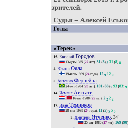
зрителей.
Судья – Алексей Есько
Голы
«Терек»
Городов
Евгений
16.
31
8
31
8
13-дек-1985
(
27
лет).
(
)
(
)
8
8
Ояла
Юхани
4.
12
12
19-июн-1989
(
24
года).
9
9
Феррейра
Антонио
5.
101
88
93
83
24-окт-1984
(
28
лет).
(
)
(
)
9
9
Аиссати
Исмаил
14.
2
2
/
16-авг-1988
(
25
лет).
2
2
Темников
Иван
17.
11
5
5
28-янв-1989
(
24
года).
(
)
5
5
Ятченко
, 34'
Дмитрий
3.
169
98
25-авг-1986
(
27
лет).
(