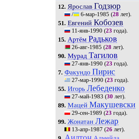
Годзюр
Ярослав
12.
/
6-мар-1985
(
28
лет).
Кобозев
Евгений
51.
11-янв-1990
(
23
года).
Радьков
Артём
15.
26-авг-1985
(
28
лет).
Тагилов
Мурад
90.
27-янв-1990
(
23
года).
Пирис
Факундо
7.
27-мар-1990
(
23
года).
Лебеденко
Игорь
55.
27-май-1983
(
30
лет).
Макушевски
Мацей
89.
29-сен-1989
(
23
года).
Лежар
Жонатан
99.
13-апр-1987
(
26
лет).
Аилтон
Алмейда
9.