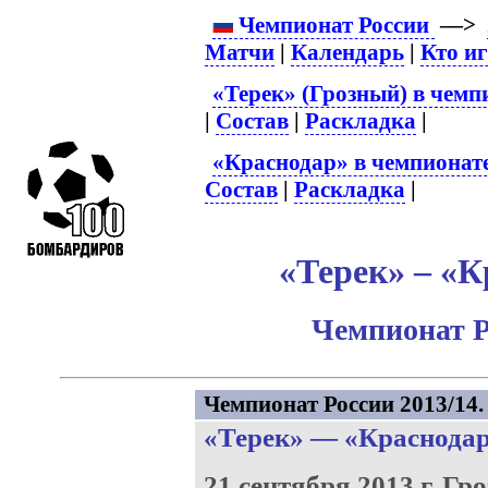
Чемпионат России
—>
Матчи
|
Календарь
|
Кто и
«Терек» (Грозный) в чемп
|
Состав
|
Раскладка
|
«Краснодар» в чемпионат
Состав
|
Раскладка
|
«Терек» – «К
Чемпионат Р
Чемпионат России 2013/14. 
«Терек»
—
«Краснода
21 сентября 2013 г.
Гро