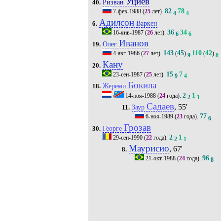
Уциев
Ризван
40.
82
78
7-фев-1988
(
25
лет).
4
4
Адилсон
Варкен
6.
36
34
16-янв-1987
(
26
лет).
6
6
Иванов
Олег
19.
143
45
110
42
4-авг-1986
(
27
лет).
(
)
(
)
9
8
Кану
20.
15
7
23-сен-1987
(
25
лет).
9
4
Бокила
Жереми
18.
2
1
/
14-ноя-1988
(
24
года).
2
1
Садаев
, 55'
Заур
11.
77
6-ноя-1989
(
23
года).
6
Грозав
Георге
30.
2
1
29-сен-1990
(
22
года).
2
1
Маурисио
, 67'
8.
96
21-окт-1988
(
24
года).
8