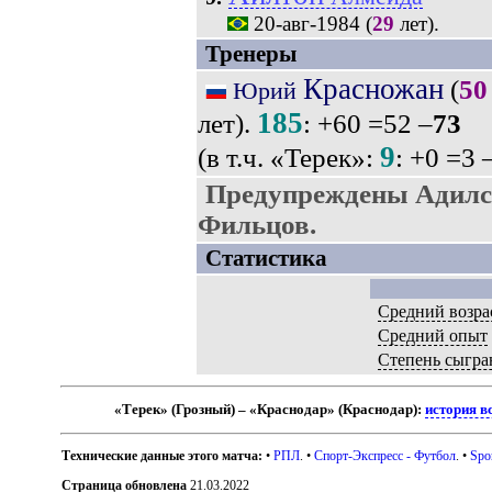
20-авг-1984
(
29
лет).
Тренеры
Красножан
(
50
Юрий
185
лет).
: +60 =52 –
73
9
(в т.ч. «Терек»:
: +0 =3 
Предупреждены Адилс
Фильцов.
Статистика
Средний возра
Средний опыт
Степень сыгра
«Терек» (Грозный) – «Краснодар» (Краснодар):
история в
Технические данные этого матча:
•
РПЛ
. •
Спорт-Экспресс - Футбол
. •
Spo
Страница обновлена
21.03.2022