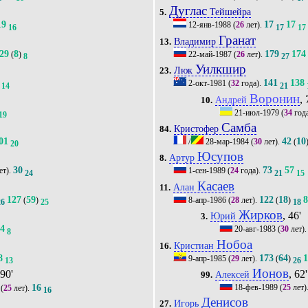
Дуглас
Тейшейра
5.
19
17
17
12-янв-1988
(
26
лет).
16
17
17
Гранат
Владимир
13.
29
8
179
174
(
)
22-май-1987
(
26
лет).
8
27
Уилкшир
Люк
23.
141
138
2-окт-1981
(
32
года).
14
21
Воронин
, 
Андрей
10.
21-июл-1979
(
34
год
19
Самба
Кристофер
84.
01
42
10
/
28-мар-1984
(
30
лет).
(
20
Юсупов
Артур
8.
30
73
57
ет).
1-сен-1989
(
24
года).
24
21
15
Касаев
Алан
11.
127
59
122
18
(
)
8-апр-1986
(
28
лет).
(
)
26
25
18
Жирков
, 46'
Юрий
3.
14
20-авг-1983
(
30
лет)
8
Нобоа
Кристиан
16.
8
173
64
9-апр-1985
(
29
лет).
(
)
13
26
Ионов
 90'
, 62'
Алексей
99.
16
18-фев-1989
(
25
лет)
(
25
лет).
16
Денисов
Игорь
27.