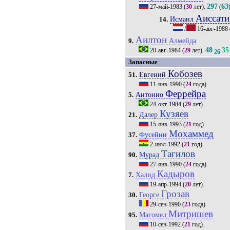
297
63
27-май-1983
(
30
лет).
(
Аиссати
Исмаил
14.
/
16-авг-1988
Аилтон
Алмейда
9.
48
35
20-авг-1984
(
29
лет).
26
Запасные
Кобозев
Евгений
51.
11-янв-1990
(
24
года).
Феррейра
Антонио
5.
24-окт-1984
(
29
лет).
Кузяев
Далер
21.
15-янв-1993
(
21
год).
Мохаммед
Фусейни
37.
2-июл-1992
(
21
год).
Тагилов
Мурад
90.
27-янв-1990
(
24
года).
Кадыров
Халид
7.
19-апр-1994
(
20
лет).
Грозав
Георге
30.
29-сен-1990
(
23
года).
Митришев
Магомед
95.
10-сен-1992
(
21
год).