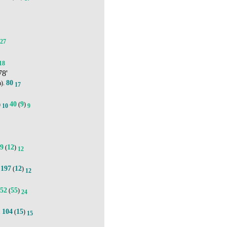
27
18
78'
80
а).
17
40
9
)
(
)
10
9
89
12
(
)
12
197
12
.
(
)
12
152
55
(
)
24
104
15
.
(
)
15