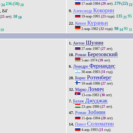
279
22
236
58
17-май-1984
(
29
лет).
(
)
)
(
)
22
24
20
Кокорин
, 84'
Александр
9.
135
95
10
19-мар-1991
(
23
года).
(
25
лет).
21
10
Кураньи
Кевин
22.
98
91
2-мар-1982
(
32
года).
14
11
19
Шунин
Антон
1.
27-янв-1987
(
27
лет).
Березовский
Роман
18.
5-авг-1974
(
39
лет).
Фернандес
Леандро
6.
30-янв-1983
(
31
год).
Ротенберг
Борис
28.
19-май-1986
(
27
лет).
Ломич
Марко
32.
13-сен-1983
(
30
лет).
Джуджак
Балаж
7.
23-дек-1986
(
27
лет).
Зобнин
Роман
47.
11-фев-1994
(
20
лет).
Соломатин
Павел
14.
4-апр-1993
(
21
год).