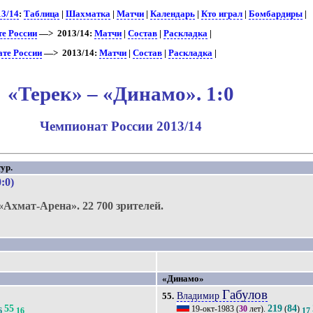
13/14
:
Таблица
|
Шахматка
|
Матчи
|
Календарь
|
Кто играл
|
Бомбардиры
|
те России
—> 2013/14:
Матчи
|
Состав
|
Раскладка
|
ате России
—> 2013/14:
Матчи
|
Состав
|
Раскладка
|
«Терек» – «Динамо». 1:0
Чемпионат России 2013/14
ур.
0:0)
«Ахмат-Арена».
22 700 зрителей.
.
«Динамо»
Габулов
Владимир
55.
55
219
84
19-окт-1983
(
30
лет).
(
)
6
16
17