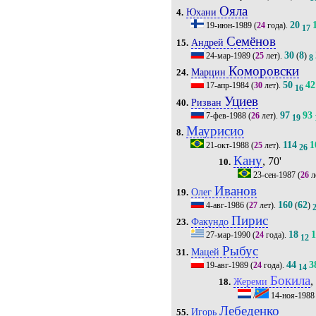
Ояла
Юхани
4.
20
19-июн-1989
(
24
года).
17
Семёнов
Андрей
15.
30
8
24-мар-1989
(
25
лет).
(
)
8
Коморовски
Марцин
24.
50
42
17-апр-1984
(
30
лет).
16
Уциев
Ризван
40.
97
93
7-фев-1988
(
26
лет).
19
Маурисио
8.
114
1
21-окт-1988
(
25
лет).
26
Кану
, 70'
10.
23-сен-1987
(
26
л
Иванов
Олег
19.
160
62
4-авг-1986
(
27
лет).
(
)
Пирис
Факундо
23.
18
27-мар-1990
(
24
года).
12
Рыбус
Мацей
31.
44
3
19-авг-1989
(
24
года).
14
Бокила
,
Жереми
18.
/
14-ноя-1988
Лебеденко
Игорь
55.