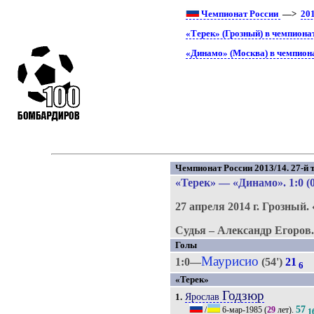
Чемпионат России
—>
20
«Терек» (Грозный) в чемпиона
«Динамо» (Москва) в чемпион
Чемпионат России 2013/14. 27-й т
«Терек»
—
«Динамо»
. 1:0 (
27 апреля 2014 г.
Грозный.
Судья – Александр Егоров
Голы
Маурисио
1:0—
(54')
21
6
«Терек»
Годзюр
Ярослав
1.
57
/
6-мар-1985
(
29
лет).
1