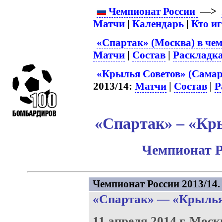
Чемпионат России
—>
Матчи
|
Календарь
|
Кто и
«Спартак» (Москва) в чем
Матчи
|
Состав
|
Раскладк
«Крылья Советов» (Самар
2013/14:
Матчи
|
Состав
|
Р
«Спартак» – «Кры
Чемпионат Р
Чемпионат России 2013/14. 
«Спартак»
—
«Крылья
11 апреля 2014 г.
Моск