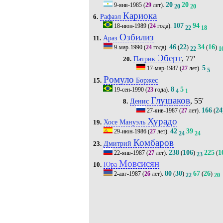
20
20
9-янв-1985
(
29
лет).
20
20
Кариока
Рафаэл
6.
107
94
18-июн-1989
(
24
года).
22
18
Озбилиз
Араз
11.
46
22
34
16
9-мар-1990
(
24
года).
(
)
(
)
22
1
Эберт
, 77'
Патрик
20.
5
17-мар-1987
(
27
лет).
5
Ромуло
Боржес
15.
8
5
19-сен-1990
(
23
года).
4
1
Глушаков
, 55'
Денис
8.
166
24
27-янв-1987
(
27
лет).
(
Хурадо
Хосе Мануэль
19.
42
39
29-июн-1986
(
27
лет).
24
24
Комбаров
Дмитрий
23.
238
106
225
1
22-янв-1987
(
27
лет).
(
)
(
23
Мовсисян
Юра
10.
80
30
67
26
2-авг-1987
(
26
лет).
(
)
(
)
22
20