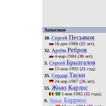
Запасные
Песьяков
Сергей
30.
16-дек-1988
(
25
лет).
Ребров
Артём
32.
4-мар-1984
(
30
лет).
Брызгалов
Сергей
3.
15-ноя-1992
(
21
год).
Таски
Сердар
35.
24-апр-1987
(
26
лет).
Жоао Карлос
55.
/
1-янв-1982
(
32
года).
Барриос
Лукас
9.