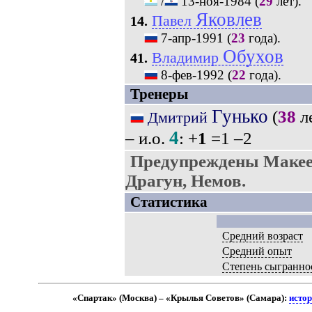
/
13-ноя-1984
(
29
лет).
Яковлев
Павел
14.
7-апр-1991
(
23
года).
Обухов
Владимир
41.
8-фев-1992
(
22
года).
Тренеры
Гунько
(
38
л
Дмитрий
4
– и.о.
: +
1
=1 –2
Предупреждены Макее
Драгун, Немов.
Статистика
Средний возраст
Средний опыт
Степень сыгранно
«Спартак» (Москва) – «Крылья Советов» (Самара):
истор