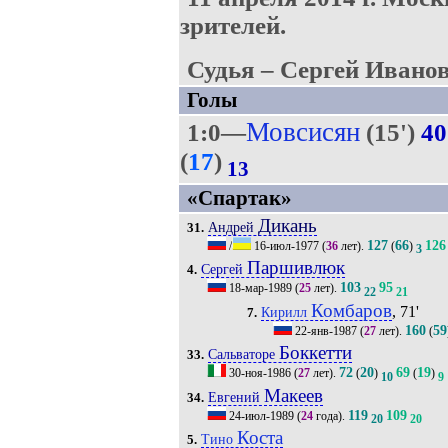
зрителей.
Судья – Сергей Иванов
Голы
Мовсисян
1:0—
(15')
40
(
17
)
13
«Спартак»
Дикань
Андрей
31.
127
66
126
/
16-июл-1977
(
36
лет).
(
)
3
Паршивлюк
Сергей
4.
103
95
18-мар-1989
(
25
лет).
22
21
Комбаров
, 71'
Кирилл
7.
160
59
22-янв-1987
(
27
лет).
(
Боккетти
Сальваторе
33.
72
20
69
19
30-ноя-1986
(
27
лет).
(
)
(
)
10
9
Макеев
Евгений
34.
119
109
24-июл-1989
(
24
года).
20
20
Коста
Тино
5.