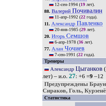
12-сен-1994
(
19
лет).
Почивалин
Валерий
88.
11-апр-1992
(
22
года).
Павленко
Александр
11.
20-янв-1985
(
29
лет).
Семшов
Игорь
20.
6-апр-1978
(
36
лет).
Чочиев
Алан
77.
7-сен-1991
(
22
года).
Тренеры
Цыганков
(
Александр
27
лет) – и.о.
: +6 =
9
–12
Предупреждены Браун
Сираков, Голь, Курзенё
Статистика