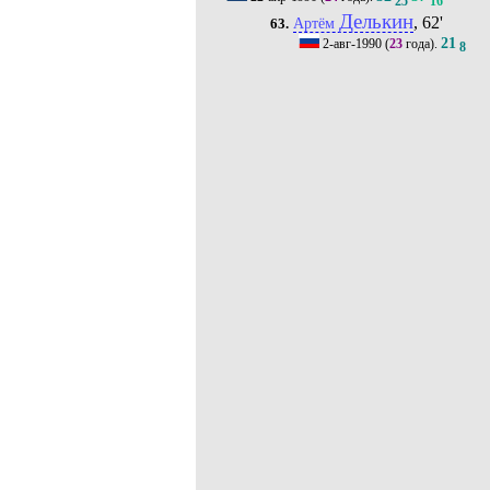
25
16
Делькин
, 62'
Артём
63.
21
2-авг-1990
(
23
года).
8