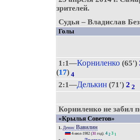
зрителей.
Судья – Владислав Без
Голы
Корниленко
1:1—
(65')
(
17
)
4
Делькин
2:1—
(71')
2
2
Корниленко не забил пе
«Крылья Советов»
Вавилин
Денис
1.
4
3
4-июл-1982
(
31
год).
2
1