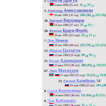
Драгун
Станислав
2.
31
29
4-июн-1988
(
25
лет).
23
21
Амисулашвили
Александр
5.
206
36
202
36
20-авг-1982
(
31
год).
(
)
(
)
26
Верховцов
Дмитрий
18.
35
29
10-окт-1986
(
27
лет).
10
7
Браун-Форбс
Фелисио
28.
14
13
28-авг-1991
(
22
года).
14
13
Немов
Пётр
7.
222
76
165
65
18-окт-1983
(
30
лет).
(
)
(
)
24
Цаллагов
Ибрагим
15.
99
90
12-дек-1990
(
23
года).
26
25
Аджинджал
Руслан
21.
386
93
330
92
22-июн-1974
(
39
лет).
(
)
(
26
Махмудов
Эмин
67.
54
12
39
/
27-апр-1992
(
21
год).
(
)
(
12
Баляйкин
, 54'
Евгений
23.
101
2
19-май-1988
(
25
лет).
(
Корниленко
Сергей
8.
111
64
82
53
14-июн-1983
(
30
лет).
(
)
(
)
20
Кабальеро
Луис
9.
52
37
22-апр-1990
(
24
года).