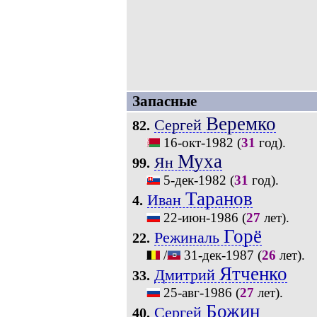
Запасные
Веремко
Сергей
82.
16-окт-1982
(
31
год).
Муха
Ян
99.
5-дек-1982
(
31
год).
Таранов
Иван
4.
22-июн-1986
(
27
лет).
Горё
Режиналь
22.
/
31-дек-1987
(
26
лет).
Ятченко
Дмитрий
33.
25-авг-1986
(
27
лет).
Божин
Сергей
40.