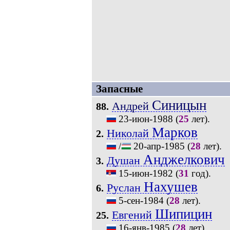
Запасные
Синицын
Андрей
88.
23-июн-1988
(
25
лет).
Марков
Николай
2.
/
20-апр-1985
(
28
лет).
Анджелкович
Душан
3.
15-июн-1982
(
31
год).
Нахушев
Руслан
6.
5-сен-1984
(
28
лет).
Шипицин
Евгений
25.
16-янв-1985
(
28
лет).