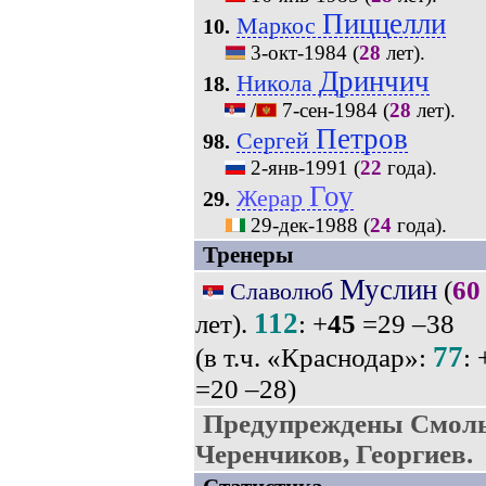
Пиццелли
Маркос
10.
3-окт-1984
(
28
лет).
Дринчич
Никола
18.
/
7-сен-1984
(
28
лет).
Петров
Сергей
98.
2-янв-1991
(
22
года).
Гоу
Жерар
29.
29-дек-1988
(
24
года).
Тренеры
Муслин
(
60
Славолюб
112
лет).
: +
45
=29 –38
77
(в т.ч. «Краснодар»:
: 
=20 –28)
Предупреждены Смольн
Черенчиков, Георгиев.