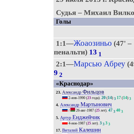
Судья – Михаил Вилко
Голы
Жоаозиньо
1:1—
(47' –
пенальти)
13
1
Марсью Абреу
2:1—
(4
9
2
«Краснодар»
Фильцов
Александр
23.
20
14
17
14
2-янв-1990
(
23
года).
(
)
(
)
3
3
Мартынович
Александр
4.
47
40
/
26-авг-1987
(
25
лет).
3
3
Енджейчик
Артур
5.
3
3
4-ноя-1987
(
25
лет).
3
3
Калешин
Виталий
17.