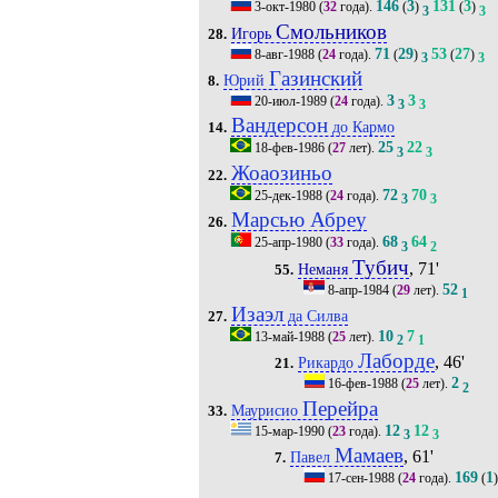
146
3
131
3
3-окт-1980
(
32
года).
(
)
(
)
3
3
Смольников
Игорь
28.
71
29
53
27
8-авг-1988
(
24
года).
(
)
(
)
3
3
Газинский
Юрий
8.
3
3
20-июл-1989
(
24
года).
3
3
Вандерсон
до Кармо
14.
25
22
18-фев-1986
(
27
лет).
3
3
Жоаозиньо
22.
72
70
25-дек-1988
(
24
года).
3
3
Марсью Абреу
26.
68
64
25-апр-1980
(
33
года).
3
2
Тубич
, 71'
Неманя
55.
52
8-апр-1984
(
29
лет).
1
Изаэл
да Силва
27.
10
7
13-май-1988
(
25
лет).
2
1
Лаборде
, 46'
Рикардо
21.
2
16-фев-1988
(
25
лет).
2
Перейра
Маурисио
33.
12
12
15-мар-1990
(
23
года).
3
3
Мамаев
, 61'
Павел
7.
169
1
17-сен-1988
(
24
года).
(