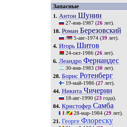
Запасные
Шунин
Антон
1.
27-янв-1987
(
26
лет).
Березовский
Роман
18.
/
5-авг-1974
(
39
лет).
Шитов
Игорь
4.
24-окт-1986
(
26
лет).
Фернандес
Леандро
6.
30-янв-1983
(
30
лет).
Ротенберг
Борис
28.
19-май-1986
(
27
лет).
Чичерин
Никита
44.
18-авг-1990
(
23
года).
Самба
Кристофер
84.
/
28-мар-1984
(
29
лет).
Флореску
Георге
21.