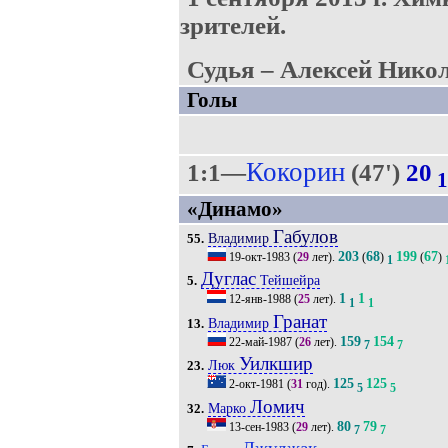
зрителей.
Судья – Алексей Никол
Голы
Кокорин
1:1—
(47')
20
1
«Динамо»
Габулов
Владимир
55.
203
68
199
67
19-окт-1983
(
29
лет).
(
)
(
)
1
Дуглас
Тейшейра
5.
1
1
12-янв-1988
(
25
лет).
1
1
Гранат
Владимир
13.
159
154
22-май-1987
(
26
лет).
7
7
Уилкшир
Люк
23.
125
125
2-окт-1981
(
31
год).
5
5
Ломич
Марко
32.
80
79
13-сен-1983
(
29
лет).
7
7