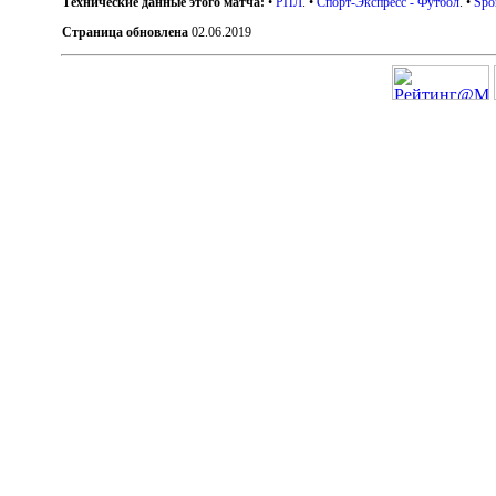
Технические данные этого матча:
•
РПЛ
. •
Спорт-Экспресс - Футбол
. •
Spo
Страница обновлена
02.06.2019