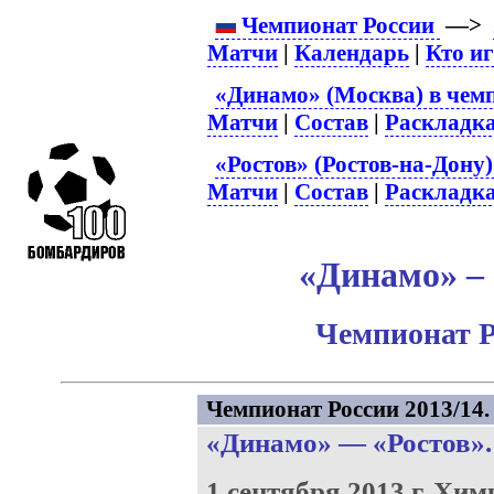
Чемпионат России
—>
Матчи
|
Календарь
|
Кто и
«Динамо» (Москва) в чем
Матчи
|
Состав
|
Раскладк
«Ростов» (Ростов-на-Дону)
Матчи
|
Состав
|
Раскладк
«Динамо» – 
Чемпионат Р
Чемпионат России 2013/14. 
«Динамо»
—
«Ростов»
1 сентября 2013 г.
Хим