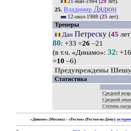
21-май-1984
(
29
лет).
Дядюн
Владимир
25.
12-июл-1988
(
25
лет).
Тренеры
Петреску
(
45
лет)
Дан
80
: +33 =
26
–21
32
(в т.ч. «Динамо»:
: +1
=
10
–6)
Предупреждены Шешук
Статистика
Средний возр
Средний опы
Степень сыгр
«Динамо» (Москва) – «Ростов» (Ростов-на-Дону):
история