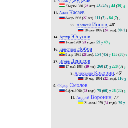
Джуджак
Балаж
7.
48
40
44
39
23-дек-1986
(
26
лет).
(
)
(
)
4
4
Касаев
Алан
11.
111
7
84
7
8-апр-1986
(
27
лет).
(
)
(
)
7
7
Ионов
, 46'
Алексей
99.
90
1
18-фев-1989
(
24
года).
(
)
Юсупов
Артур
14.
59
49
1-сен-1989
(
24
года).
7
7
Нобоа
Кристиан
16.
154
45
135
38
9-апр-1985
(
28
лет).
(
)
(
)
7
7
Денисов
Игорь
27.
260
3
228
3
17-май-1984
(
29
лет).
(
)
(
)
3
3
Кокорин
, 46'
Александр
9.
116
19-мар-1991
(
22
года).
2
Смолов
Фёдор
9.
75
60
26
22
9-фев-1990
(
23
года).
(
)
(
)
7
6
Воронин
, 77'
Андрей
11.
70
21-июл-1979
(
34
года).
7