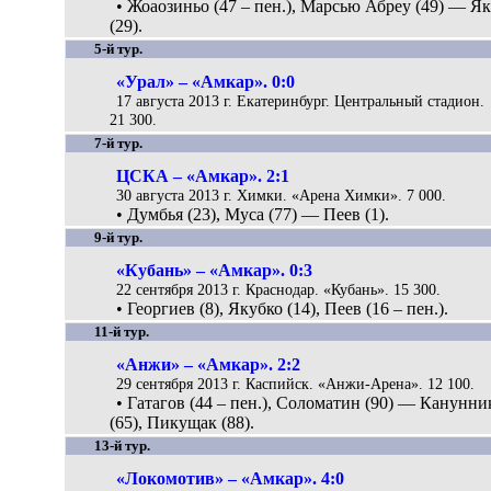
• Жоаозиньо (47 – пен.), Марсью Абреу (49) — Я
(29).
5-й тур.
«Урал» – «Амкар». 0:0
17 августа 2013 г. Екатеринбург. Центральный стадион.
21 300.
7-й тур.
ЦСКА – «Амкар». 2:1
30 августа 2013 г. Химки. «Арена Химки». 7 000.
• Думбья (23), Муса (77) — Пеев (1).
9-й тур.
«Кубань» – «Амкар». 0:3
22 сентября 2013 г. Краснодар. «Кубань». 15 300.
• Георгиев (8), Якубко (14), Пеев (16 – пен.).
11-й тур.
«Анжи» – «Амкар». 2:2
29 сентября 2013 г. Каспийск. «Анжи-Арена». 12 100.
• Гатагов (44 – пен.), Соломатин (90) — Канунни
(65), Пикущак (88).
13-й тур.
«Локомотив» – «Амкар». 4:0