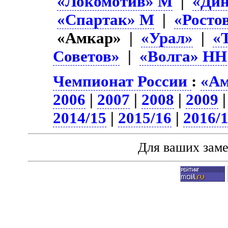
«Локомотив» М
|
«Ди
«Спартак» М
|
«Росто
«Амкар» |
«Урал»
|
«
Советов»
|
«Волга» НН
Чемпионат России
:
«Ам
2006
|
2007
|
2008
|
2009
2014/15
|
2015/16
|
2016/
Для ваших зам