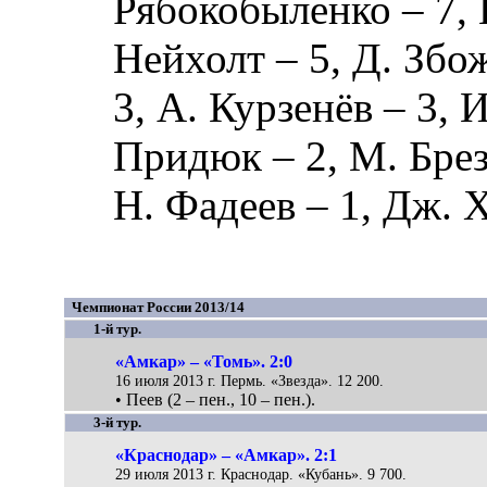
Рябокобыленко
– 7,
Нейхолт
– 5,
Д. Збо
3,
А. Курзенёв
– 3,
И
Придюк
– 2,
М. Бре
Н. Фадеев
– 1,
Дж. 
Чемпионат России 2013/14
1-й тур.
«Амкар» – «Томь». 2:0
16 июля 2013 г. Пермь. «Звезда». 12 200.
• Пеев (2 – пен., 10 – пен.).
3-й тур.
«Краснодар» – «Амкар». 2:1
29 июля 2013 г. Краснодар. «Кубань». 9 700.