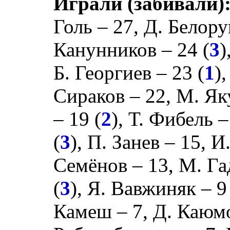
Играли (забивали)
Голь
– 27,
Д. Белору
Канунников
– 24 (
3
)
Б. Георгиев
– 23 (
1
)
Сираков
– 22,
М. Як
– 19 (
2
),
Т. Фибель
–
(
3
),
П. Занев
– 15,
И
Семёнов
– 13,
М. Га
(
3
),
Я. Вавжиняк
– 9
Камеш
– 7,
Д. Каюм