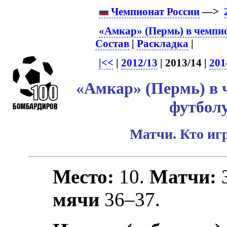
Чемпионат России
—>
«Амкар» (Пермь) в чемпио
Состав
|
Раскладка
|
|<<
|
2012/13
| 2013/14 |
201
«Амкар» (Пермь) в 
футболу
Матчи. Кто игр
Место:
10.
Матчи:
мячи
36–37.