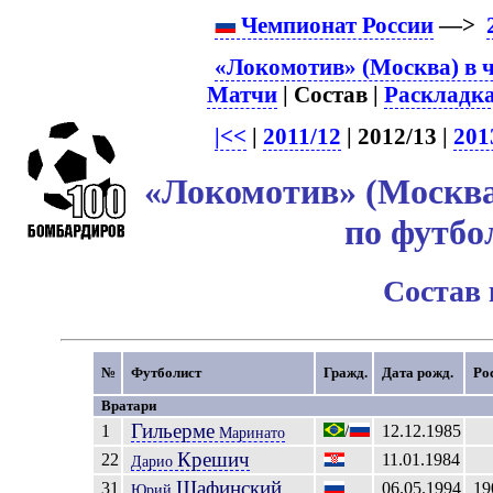
Чемпионат России
—>
«Локомотив» (Москва) в 
Матчи
| Состав |
Раскладк
|<<
|
2011/12
| 2012/13 |
201
«Локомотив» (Москва
по футбо
Состав
№
Футболист
Гражд.
Дата рожд.
Ро
Вратари
Гильерме
1
/
12.12.1985
Маринато
Крешич
22
11.01.1984
Дарио
Шафинский
31
06.05.1994
19
Юрий