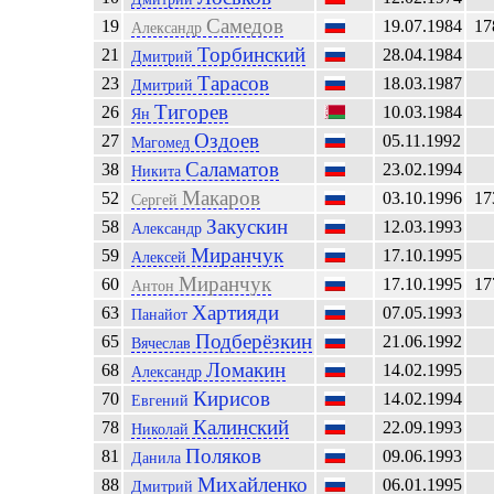
Самедов
19
19.07.1984
17
Александр
Торбинский
21
28.04.1984
Дмитрий
Тарасов
23
18.03.1987
Дмитрий
Тигорев
26
10.03.1984
Ян
Оздоев
27
05.11.1992
Магомед
Саламатов
38
23.02.1994
Никита
Макаров
52
03.10.1996
17
Сергей
Закускин
58
12.03.1993
Александр
Миранчук
59
17.10.1995
Алексей
Миранчук
60
17.10.1995
17
Антон
Хартияди
63
07.05.1993
Панайот
Подберёзкин
65
21.06.1992
Вячеслав
Ломакин
68
14.02.1995
Александр
Кирисов
70
14.02.1994
Евгений
Калинский
78
22.09.1993
Николай
Поляков
81
09.06.1993
Данила
Михайленко
88
06.01.1995
Дмитрий