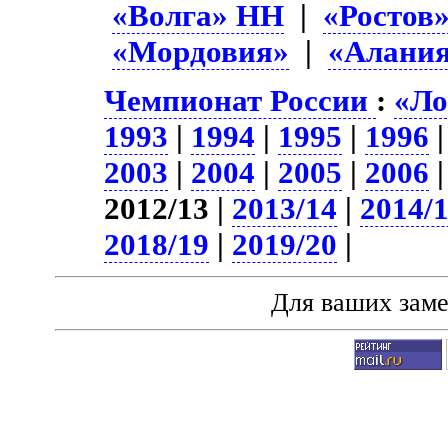
«Волга» НН
|
«Ростов
«Мордовия»
|
«Алани
Чемпионат России
:
«Ло
1993
|
1994
|
1995
|
1996
2003
|
2004
|
2005
|
2006
2012/13 |
2013/14
|
2014/
2018/19
|
2019/20
|
Для ваших зам