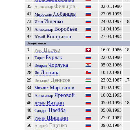
Фильцов
35
02.01.1990
Александр
Лобанцев
41
27.05.1995
Мирослав
Ищенко
73
24.02.1997
18
Илья
Воробьёв
91
14.04.1994
Александр
Костриков
97
27.03.1994
Юрий
Защитники
Циглер
3
16.01.1986
18
Рето
Бурлак
5
22.02.1990
Тарас
Чорлука
14
05.02.1986
Ведран
Дюрица
28
10.12.1981
Ян
Денисов
29
23.02.1987
17
Виталий
Мартынов
34
01.02.1995
Михаил
Ярковой
43
10.02.1993
Александр
Вяткин
46
05.03.1996
18
Артём
Цвейба
48
05.09.1993
Сандро
Шишкин
49
27.01.1987
Роман
Ещенко
50
09.02.1984
Андрей