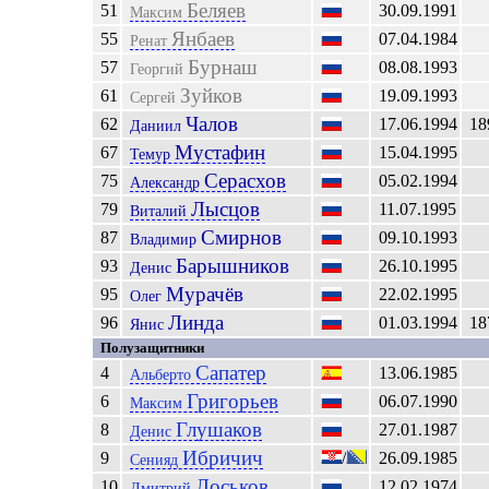
Беляев
51
30.09.1991
Максим
Янбаев
55
07.04.1984
Ренат
Бурнаш
57
08.08.1993
Георгий
Зуйков
61
19.09.1993
Сергей
Чалов
62
17.06.1994
18
Даниил
Мустафин
67
15.04.1995
Темур
Серасхов
75
05.02.1994
Александр
Лысцов
79
11.07.1995
Виталий
Смирнов
87
09.10.1993
Владимир
Барышников
93
26.10.1995
Денис
Мурачёв
95
22.02.1995
Олег
Линда
96
01.03.1994
18
Янис
Полузащитники
Сапатер
4
13.06.1985
Альберто
Григорьев
6
06.07.1990
Максим
Глушаков
8
27.01.1987
Денис
Ибричич
9
/
26.09.1985
Сенияд
Лоськов
10
12.02.1974
Дмитрий