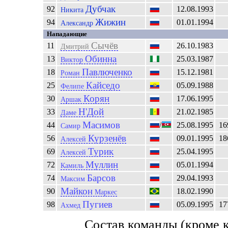
Дубчак
92
12.08.1993
Никита
Жижин
94
01.01.1994
Александр
Нападающие
Сычёв
11
26.10.1983
Дмитрий
Обинна
13
25.03.1987
Виктор
Павлюченко
18
15.12.1981
Роман
Кайседо
25
05.09.1988
Фелипе
Корян
30
17.06.1995
Аршак
Н'Дой
33
21.02.1985
Даме
Масимов
44
/
25.08.1995
16
Самир
Курзенёв
56
09.01.1995
18
Алексей
Турик
69
25.04.1995
Алексей
Муллин
72
05.01.1994
Камиль
Барсов
74
29.04.1993
Максим
Майкон
90
18.02.1990
Маркес
Пугиев
98
05.09.1995
17
Ахмед
Состав команды (кроме 