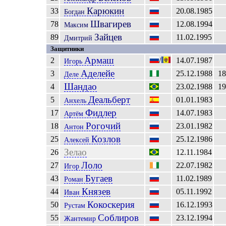
Карюкин
33
20.08.1985
Богдан
Швагирев
78
12.08.1994
Максим
Зайцев
89
11.02.1995
Дмитрий
Защитники
Армаш
2
/
14.07.1987
Игорь
Аделейе
3
25.12.1988
18
Деле
Шандао
4
23.02.1988
19
Деальберт
5
01.01.1983
Анхель
Фидлер
17
14.07.1983
Артём
Рогочий
18
23.01.1982
Антон
Козлов
25
25.12.1986
Алексей
Зелао
26
12.11.1984
Лоло
27
22.07.1982
Игор
Бугаев
43
11.02.1989
Роман
Князев
44
05.11.1992
Иван
Кокоскерия
50
16.12.1993
Рустам
Соблиров
55
23.12.1994
Жантемир