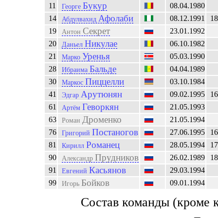
Букур
11
08.04.1980
Георге
Афолаби
14
08.12.1991
18
Абдулвахид
Секрет
19
23.01.1992
Антон
Никулае
20
06.10.1982
Даньел
Уренья
21
05.03.1990
Марко
Бальде
28
04.04.1989
Ибраима
Пиццелли
30
03.10.1984
Маркос
Арутюнян
41
09.02.1995
16
Эдгар
Геворкян
61
21.05.1993
Артём
Дроменко
63
21.05.1994
Роман
Постаногов
76
27.06.1995
16
Григорий
Романец
81
28.05.1994
17
Кирилл
Прудников
90
26.02.1989
18
Александр
Касьянов
91
29.03.1994
Евгений
Бойков
99
09.01.1994
Игорь
Состав команды (кроме 