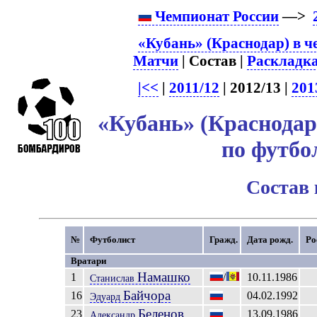
Чемпионат России
—>
«Кубань» (Краснодар) в ч
Матчи
| Состав |
Раскладк
|<<
|
2011/12
| 2012/13 |
201
«Кубань» (Краснодар
по футбо
Состав
№
Футболист
Гражд.
Дата рожд.
Ро
Вратари
Намашко
1
/
10.11.1986
Станислав
Байчора
16
04.02.1992
Эдуард
Беленов
23
13.09.1986
Александр