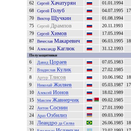
Хачатурян
62
01.01.1994
Сергей
Голуб
68
04.07.1995
17
Сергей
Щучкин
70
01.08.1994
Виктор
Дрампов
75
20.11.1993
Сергей
Химов
79
17.05.1994
Сергей
Макаревич
87
06.03.1995
18
Вячеслав
Каглюк
94
31.12.1993
Александр
Полузащитники
Цораев
6
07.05.1983
Давид
Кулик
7
27.02.1985
Владислав
Тлисов
8
10.06.1982
18
Артур
Жиляев
9
05.03.1987
17
Николай
Ионов
10
18.02.1989
Алексей
Жавнерчик
15
/
09.02.1985
Максим
Соснин
22
27.01.1990
Антон
Озбилиз
24
09.03.1990
Араз
Леандро
31
26.06.1985
18
да Силва
Исламхан
32
23.02.1993
17
Бауыржан