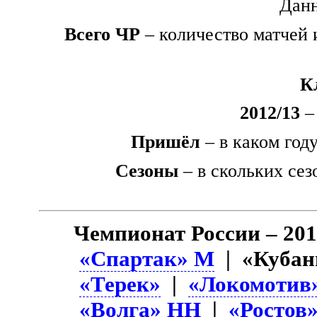
Данн
Всего ЧР
– количество матчей 
К
2012/13
– 
Пришёл
– в каком год
Сезоны
– в скольких сез
Чемпионат России – 201
«Спартак» М
| «Кубан
«Терек»
|
«Локомотив
«Волга» НН
|
«Ростов