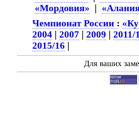
«Мордовия»
|
«Алани
Чемпионат России
:
«Ку
2004
|
2007
|
2009
|
2011/
2015/16
|
Для ваших зам