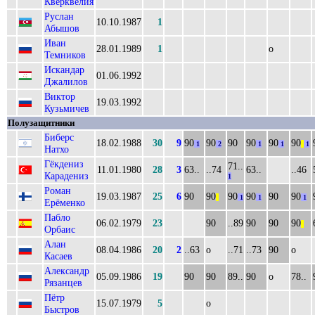
Кверквелия
Руслан
10.10.1987
1
Абышов
Иван
28.01.1989
1
о
Темников
Искандар
01.06.1992
Джалилов
Виктор
19.03.1992
Кузьмичев
Полузащитники
Биберс
18.02.1988
30
9
90
90
90
90
90
90
1
2
1
1
||
1
Натхо
Гёкдениз
71..
11.01.1980
28
3
63..
..74
63..
..46
Карадениз
1
Роман
19.03.1987
25
6
90
90
90
90
90
90
||
1
1
1
Ерёменко
Пабло
06.02.1979
23
90
..89
90
90
90
||
Орбаис
Алан
08.04.1986
20
2
..63
о
..71
..73
90
о
Касаев
Александр
05.09.1986
19
90
90
89..
90
о
78..
Рязанцев
Пётр
15.07.1979
5
о
Быстров