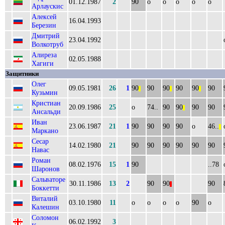
01.12.1987
2
90
о
о
о
о
о
Арлаускис
Алексей
16.04.1993
Березин
Дмитрий
23.04.1992
Волкотруб
Алиреза
02.05.1988
Хагиги
Защитники
Олег
09.05.1981
26
1
90
90
90
90
90
90
||
||
||
Кузьмин
Кристиан
20.09.1986
25
о
74..
90
90
90
90
||
Ансальди
Иван
23.06.1987
21
1
90
90
90
90
о
46..
||
Маркано
Сесар
14.02.1980
21
90
90
90
90
90
90
Навас
Роман
08.02.1976
15
1
90
..78
Шаронов
Сальваторе
30.11.1986
13
2
90
90
90
||
Боккетти
Виталий
03.10.1980
11
о
о
о
о
90
о
Калешин
Соломон
06.02.1992
3