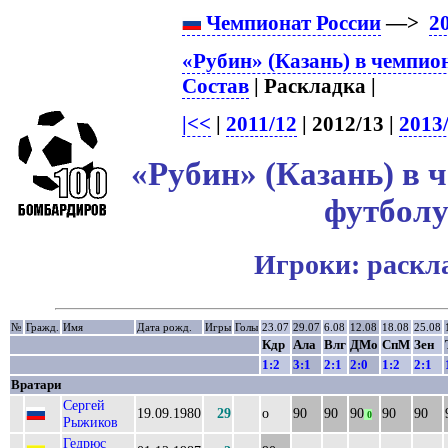
Чемпионат России
—>
2
«Рубин» (Казань) в чемпио
Состав
| Раскладка |
|<<
|
2011/12
| 2012/13 |
2013
«Рубин» (Казань) в 
футболу
Игроки: раскл
№
Гражд.
Имя
Дата рожд.
Игры
Голы
23.07
29.07
6.08
12.08
18.08
25.08
Кдр
Ала
Влг
ДМо
СпМ
Зен
1:2
3:1
2:1
2:0
1:2
2:1
Вратари
Сергей
19.09.1980
29
о
90
90
90
90
90
0
Рыжиков
Гедрюс