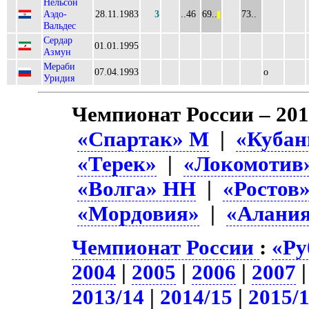
Нельсон
Аэдо-
28.11.1983
3
..46
69..
73..
||
Вальдес
Сердар
01.01.1995
Азмун
Мераби
07.04.1993
о
Уридия
Чемпионат России – 201
«Спартак» М
|
«Кубан
«Терек»
|
«Локомотив
«Волга» НН
|
«Ростов
«Мордовия»
|
«Алани
Чемпионат России
:
«Ру
2004
|
2005
|
2006
|
2007
2013/14
|
2014/15
|
2015/