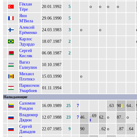
Гёкхан
20.01.1992
5
о
о
о
о
Тёре
Янн
29.06.1990
5
М'Вила
Алексей
24.03.1983
3
о
о
Ерёменко
Карлос
18.07.1987
2
Эдуардо
Сергей
06.08.1987
2
Кисляк
Вагиз
10.10.1987
Галиулин
Михаил
15.03.1990
о
Плэтикэ
Парвизчон
01.11.1994
Умарбоев
Нападающие
Саломон
16.09.1989
25
7
..63
90
64..
||
Рондон
Владимир
..69
12.07.1988
23
7
46..
62..
о
87..
о
Дядюн
1
Сергей
22.07.1985
9
90
..62
о
..87
..64
Давыдов