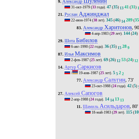
Шуленин
Александр
9.
47
35
41
31
31-окт-1979
(
33
года).
(
)
(
)
13
Аджинджал
Руслан
21.
345
46
289
35
22-июн-1974
(
38
лет).
(
)
(
14
Харитонов
, 90
Александр
83.
144
24
4-апр-1983
(
29
лет).
(
)
Бибилов
Шота
29.
36
35
28
6-авг-1990
(
22
года).
(
)
15
9
Максимов
Илья
87.
69
26
53
24
2-фев-1987
(
25
лет).
(
)
(
)
12
12
Саркисов
Артур
14.
5
2
/
19-янв-1987
(
25
лет).
5
2
Салугин
, 73'
Александр
77.
42
5
23-окт-1988
(
24
года).
(
)
Сапогов
Алексей
27.
14
13
2-апр-1988
(
24
года).
14
13
Асильдаров
, 80'
Шамиль
11.
115
10
18-май-1983
(
29
лет).
(