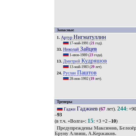
Запасные
Нигматуллин
Артур
1.
17-май-1991
(
21
год).
Зайцев
Николай
33.
1-июн-1989
(
23
года).
Кудряшов
Дмитрий
13.
13-май-1983
(
29
лет).
Паштов
Руслан
24.
28-ноя-1992
(
19
лет).
Тренеры
Гаджиев
244
(
67
лет).
: +9
Гаджи
–
93
15
(в т.ч. «Волга»:
: +3 =2 –
10
)
Предупреждены Максимов, Белозёр
Бруну Алвиш, А.Кержаков.