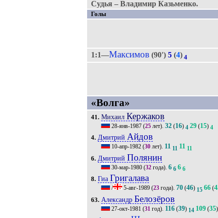
Судья – Владимир Казьменко.
Голы
Максимов
1:1—
(90')
5
(
4
)
4
«Волга»
Кержаков
Михаил
41.
32
16
29
15
28-янв-1987
(
25
лет).
(
)
(
)
4
4
Айдов
Дмитрий
4.
11
11
10-апр-1982
(
30
лет).
11
11
Полянин
Дмитрий
6.
6
6
30-мар-1980
(
32
года).
6
6
Григалава
Гиа
8.
70
46
66
4
/
5-авг-1989
(
23
года).
(
)
(
15
Белозёров
Александр
63.
116
39
109
35
27-окт-1981
(
31
год).
(
)
(
)
14