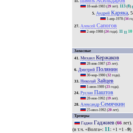
Асильдаров
Шамиль
11.
113
8
18-май-1983
(
29
лет).
(
)
Каряка
, 5
Андрей
5.
1-апр-1978
(
34
го
Сапогов
Алексей
27.
11
10
2-апр-1988
(
24
года).
11
Запасные
Кержаков
Михаил
41.
28-янв-1987
(
25
лет).
Полянин
Дмитрий
6.
30-мар-1980
(
32
года).
Зайцев
Николай
33.
1-июн-1989
(
23
года).
Паштов
Руслан
24.
28-ноя-1992
(
19
лет).
Семячкин
Александр
28.
25-июл-1992
(
20
лет).
Тренеры
Гаджиев
(
66
лет)
Гаджи
11
(в т.ч. «Волга»:
: +1 =1 –
9
)