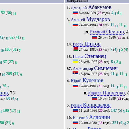
«Мордовия»
Абакумов
Дмитрий
1.
52
36
4
4
(
)
8-июл-1989
(
23
года).
1
11
4
4
Мулдаров
Алексей
3.
11
11
24-апр-1984
(
28
лет).
11
11
Осипов
, 4
Евгений
19.
42
62
41
)
(
)
29-окт-1986
(
25
лет)
11
11
Шитов
Игорь
14.
105
31
7
4
5
4
(
)
24-окт-1986
(
25
лет).
(
)
(
)
10
7
4
Степанец
Павел
18.
37
27
8
8
(
)
26-май-1987
(
25
лет).
9
8
8
8
Симчевич
Александар
87.
285
31
11
11
)
(
)
15-фев-1987
(
25
лет).
10
9
11
11
Кулешов
Юрий
4.
26
11
11
12-апр-1981
(
31
год).
1
7
11
11
шов
Панченко
, 73'
, 
Кирилл
8.
68
4
ет).
(
)
16-окт-1989
(
22
года
4
Концедалов
Роман
5.
109
17
147
5
1
(
)
11-май-1986
(
26
лет).
(
)
11
11
5
Алдонин
Евгений
10.
50
21
321
9
(
)
22-янв-1980
(
32
года).
(
)
9
9