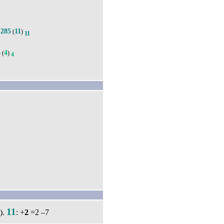
285
11
.
(
)
11
6
4
(
)
4
11
).
: +
2
=2 –7