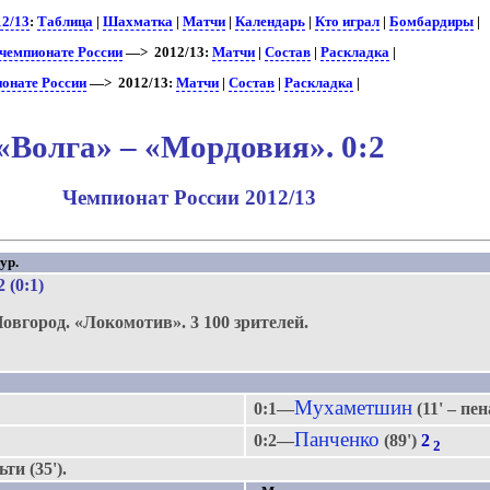
12/13
:
Таблица
|
Шахматка
|
Матчи
|
Календарь
|
Кто играл
|
Бомбардиры
|
 чемпионате России
—> 2012/13:
Матчи
|
Состав
|
Раскладка
|
ионате России
—> 2012/13:
Матчи
|
Состав
|
Раскладка
|
«Волга» – «Мордовия». 0:2
Чемпионат России 2012/13
ур.
2 (0:1)
овгород.
«Локомотив».
3 100 зрителей.
Мухаметшин
0:1—
(11' – пе
Панченко
0:2—
(89')
2
2
ти (35').