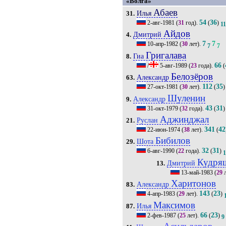
«Волга»
Абаев
Илья
31.
54
36
2-авг-1981
(
31
год).
(
)
1
Айдов
Дмитрий
4.
7
7
10-апр-1982
(
30
лет).
7
7
Григалава
Гиа
8.
66
/
5-авг-1989
(
23
года).
(
Белозёров
Александр
63.
112
35
27-окт-1981
(
30
лет).
(
)
Шуленин
Александр
9.
43
31
31-окт-1979
(
32
года).
(
)
Аджинджал
Руслан
21.
341
42
22-июн-1974
(
38
лет).
(
Бибилов
Шота
29.
32
31
6-авг-1990
(
22
года).
(
)
1
Кудря
Дмитрий
13.
13-май-1983
(
29
л
Харитонов
Александр
83.
143
23
4-апр-1983
(
29
лет).
(
)
Максимов
Илья
87.
66
23
2-фев-1987
(
25
лет).
(
)
9