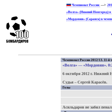
Чемпионат России
—>
20
«Волга» (Нижний Новгород) в
«Мордовия» (Саранск) в чемп
Чемпионат России 2012/13. 11-й т
«Волга»
—
«Мордовия»
. 0:
6 октября 2012 г.
Нижний Н
Судья – Сергей Карасёв.
Голы
Асильдаров не забил пеналь