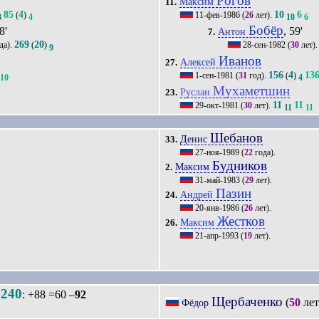
Рогов
Максим
11.
85
4
10
6
(
)
11-фев-1986
(
26
лет).
8
4
10
6
Бобёр
8'
, 59'
Антон
7.
269
20
да).
(
)
28-сен-1982
(
30
лет)
9
Иванов
Алексей
27.
156
4
13
1-сен-1981
(
31
год).
(
)
10
4
Мухаметшин
Руслан
23.
11
11
29-окт-1981
(
30
лет).
11
11
Шебанов
Денис
33.
27-ноя-1989
(
22
года).
Будников
Максим
2.
31-май-1983
(
29
лет).
Пазин
Андрей
24.
20-янв-1986
(
26
лет).
Жестков
Максим
26.
21-апр-1993
(
19
лет).
240
.
: +88 =60 –
92
Щербаченко
(
50
лет
Фёдор