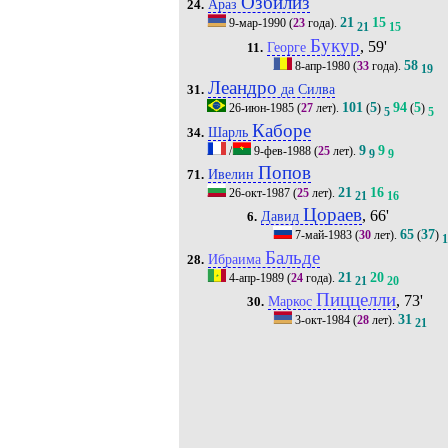
Озбилиз
Араз
24.
21
15
9-мар-1990
(
23
года).
21
15
Букур
, 59'
Георге
11.
58
8-апр-1980
(
33
года).
19
Леандро
да Силва
31.
101
5
94
5
26-июн-1985
(
27
лет).
(
)
(
)
5
5
Каборе
Шарль
34.
9
9
/
9-фев-1988
(
25
лет).
9
9
Попов
Ивелин
71.
21
16
26-окт-1987
(
25
лет).
21
16
Цораев
, 66'
Давид
6.
65
37
7-май-1983
(
30
лет).
(
)
Бальде
Ибраима
28.
21
20
4-апр-1989
(
24
года).
21
20
Пиццелли
, 73'
Маркос
30.
31
3-окт-1984
(
28
лет).
21