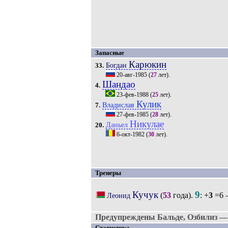
Запасные
Карюкин
Богдан
33.
20-авг-1985
(
27
лет).
Шандао
4.
23-фев-1988
(
25
лет).
Кулик
Владислав
7.
27-фев-1985
(
28
лет).
Никулае
Даньел
20.
6-окт-1982
(
30
лет).
Тренеры
Кучук
9
(
53
года).
: +
3
=6 
Леонид
Предупреждены Бальде, Озбилиз — 
Статистика