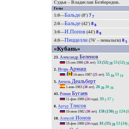
Судья – Владислав Безбородов.
Голы
Бальде
1:0—
(8')
7
7
Бальде
2:0—
(42')
8
8
И.Попов
3:0—
(44')
8
8
Пиццелли
4:0—
(76' – пенальти)
8
5
«Кубань»
Беленов
Александр
23.
53
52
53
52
13-сен-1986
(
26
лет).
(
)
(
)
28
28
Армаш
Игорь
2.
55
53
/
14-июл-1987
(
25
лет).
16
14
Деальберт
Анхель
5.
26
26
1-янв-1983
(
30
лет).
26
26
Бугаев
Роман
43.
33
17
11-фев-1989
(
24
года).
7
7
Тлисов
Артур
8.
158
130
124
1
10-июн-1982
(
30
лет).
(
)
(
22
Ионов
Алексей
10.
81
35
53
34
18-фев-1989
(
24
года).
(
)
(
)
28