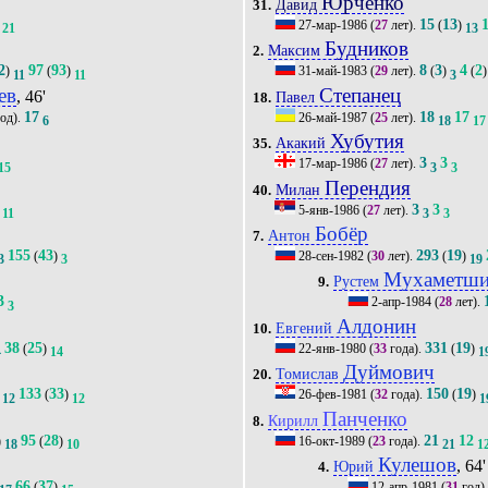
Юрченко
Давид
31.
15
13
27-мар-1986
(
27
лет).
(
)
21
13
Будников
Максим
2.
2
97
93
8
3
4
2
)
(
)
31-май-1983
(
29
лет).
(
)
(
)
11
11
3
ев
Степанец
, 46'
Павел
18.
17
18
17
од).
26-май-1987
(
25
лет).
6
18
17
Хубутия
Акакий
35.
3
3
17-мар-1986
(
27
лет).
15
3
3
Перендия
Милан
40.
3
3
5-янв-1986
(
27
лет).
11
3
3
Бобёр
Антон
7.
155
43
293
19
(
)
28-сен-1982
(
30
лет).
(
)
3
3
19
Мухаметш
Рустем
9.
3
2-апр-1984
(
28
лет).
3
Алдонин
Евгений
10.
38
25
331
19
(
)
22-янв-1980
(
33
года).
(
)
4
14
1
Дуймович
Томислав
20.
133
33
150
19
(
)
26-фев-1981
(
32
года).
(
)
12
12
1
Панченко
Кирилл
8.
95
28
21
12
)
(
)
16-окт-1989
(
23
года).
18
10
21
1
Кулешов
, 64'
Юрий
4.
66
37
(
)
12-апр-1981
(
31
год)