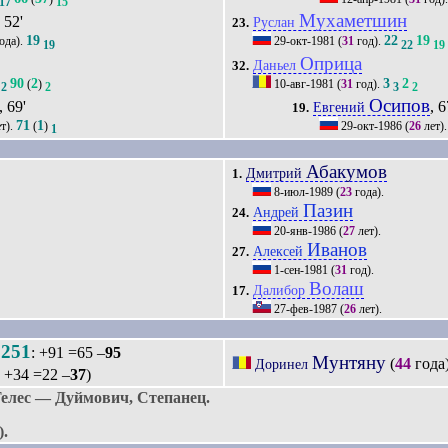
17
15
Мухаметшин
, 52'
Руслан
23.
19
22
19
ода).
29-окт-1981
(
31
год).
19
22
19
Оприца
Даньел
32.
90
2
3
2
(
)
10-авг-1981
(
31
год).
2
2
3
2
Осипов
, 69'
, 6
Евгений
19.
71
1
т).
(
)
29-окт-1986
(
26
лет)
1
Абакумов
Дмитрий
1.
8-июл-1989
(
23
года).
Пазин
Андрей
24.
20-янв-1986
(
27
лет).
Иванов
Алексей
27.
1-сен-1981
(
31
год).
Волаш
Далибор
17.
27-фев-1987
(
26
лет).
251
.
: +91 =65 –
95
Мунтяну
(
44
года
Доринел
: +34 =22 –
37
)
елес — Дуймович, Степанец.
).