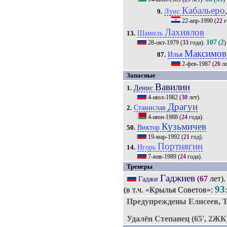
Кабальеро
Луис
9.
22-апр-1990
(
22
г
Лахиялов
Шамиль
13.
107
2
28-окт-1979
(
33
года).
(
)
Максимов
Илья
87.
2-фев-1987
(
26
ле
Запасные
Вавилин
Денис
1.
4-июл-1982
(
30
лет).
Драгун
Станислав
2.
4-июн-1988
(
24
года).
Кузьмичев
Виктор
50.
19-мар-1992
(
21
год).
Портнягин
Игорь
14.
7-янв-1989
(
24
года).
Тренеры
Гаджиев
(
67
лет)
Гаджи
93
(в т.ч. «Крылья Советов»:
Предупреждены Елисеев, Т
Удалён Степанец (65', 2ЖК