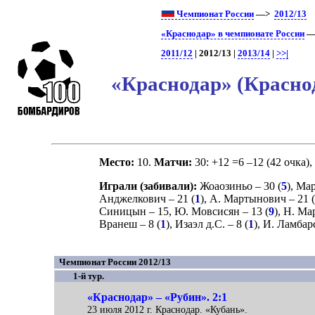
Чемпионат России
—>
2012/13
«Краснодар» в чемпионате России
—>
2011/12
| 2012/13 |
2013/14
|
>>|
«Краснодар» (Краснод
Место:
10.
Матчи:
30: +12 =6 –12 (42 очка),
Играли (забивали):
Жоаозиньо
– 30 (
5
),
Мар
Анджелкович
– 21 (
1
),
А. Мартынович
– 21 (
Синицын
– 15,
Ю. Мовсисян
– 13 (
9
),
Н. Ма
Вранеш
– 8 (
1
),
Изаэл д.С.
– 8 (
1
),
И. Ламбар
Чемпионат России 2012/13
1-й тур.
«Краснодар» – «Рубин». 2:1
23 июля 2012 г. Краснодар. «Кубань».