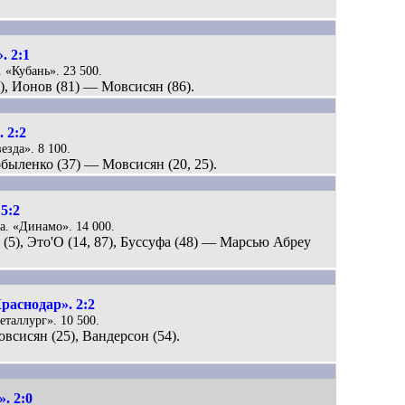
. 2:1
. «Кубань». 23 500.
), Ионов (81) — Мовсисян (86).
 2:2
езда». 8 100.
обыленко (37) — Мовсисян (20, 25).
5:2
ла. «Динамо». 14 000.
 (5), Это'O (14, 87), Буссуфа (48) — Марсью Абреу
раснодар». 2:2
еталлург». 10 500.
овсисян (25), Вандерсон (54).
. 2:0