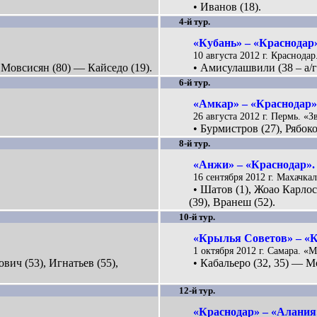
• Иванов (18).
4-й тур.
«Кубань» – «Краснодар»
10 августа 2012 г. Краснодар
, Мовсисян (80) — Кайседо (19).
• Амисулашвили (38 – а/г
6-й тур.
«Амкар» – «Краснодар».
26 августа 2012 г. Пермь. «Зв
• Бурмистров (27), Рябок
8-й тур.
«Анжи» – «Краснодар». 
16 сентября 2012 г. Махачка
• Шатов (1), Жоао Карлос
(39), Вранеш (52).
10-й тур.
«Крылья Советов» – «К
1 октября 2012 г. Самара. «М
вич (53), Игнатьев (55),
• Кабальеро (32, 35) — М
12-й тур.
«Краснодар» – «Алания»