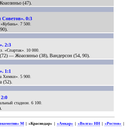
 Жоаозиньо (47).
 Советов». 0:3
 «Кубань». 7 500.
90).
. 2:3
з. «Спартак». 10 000.
(72) — Жоаозиньо (38), Вандерсон (54, 90).
. 1:1
а Химки». 5 900.
 (52).
 2:0
ральный стадион. 6 100.
.
окомотив» М
| «Краснодар» |
«Амкар»
|
«Волга» НН
|
«Ростов»
|