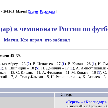
 2012/13: Матчи |
Состав
|
Раскладка
|
ар) в чемпионате России по футб
Матчи. Кто играл, кто забивал
мячи
45–39.
сью Абреу
– 28 (
2
),
В. Игнатьев
– 27 (
1
),
В. Коман
– 26 (
1
),
И. См
1
),
Е. Шипицин
– 18 (
5
),
Н. Дринчич
– 17 (
1
),
А. Амисулашвили
рков
– 13,
С. Кисляк
– 11,
А. Фильцов
– 11,
М. Конате
– 10 (
1
),
С.
ский
– 7,
А. Тейку-Камган
– 5,
Н. Ревишвили
– 4,
Х. Аппаев
– 3,
2-й тур.
«Терек» – «Краснодар». 
30 июля 2012 г. Грозный. «А