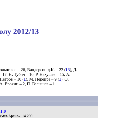
олу 2012/13
ольников
– 26,
Вандерсон д.К.
– 22 (
13
),
Д.
– 17,
Н. Тубич
– 16,
Р. Нахушев
– 15,
А.
 Петров
– 10 (
1
),
М. Перейра
– 9 (
1
),
О.
А. Ерохин
– 2,
П. Голышев
– 1.
1:0
хмат-Арена». 14 200.