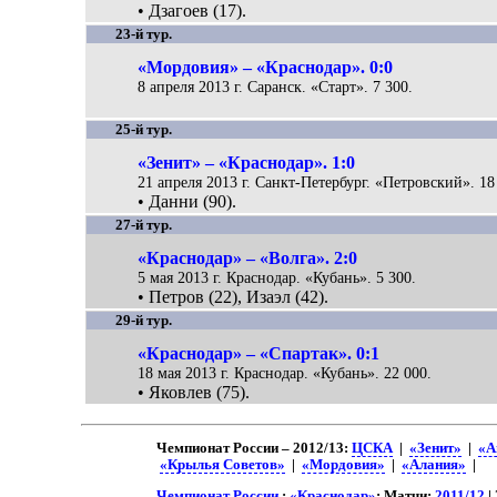
• Дзагоев (17).
23-й тур.
«Мордовия» – «Краснодар». 0:0
8 апреля 2013 г. Саранск. «Старт». 7 300.
25-й тур.
«Зенит» – «Краснодар». 1:0
21 апреля 2013 г. Санкт-Петербург. «Петровский». 18
• Данни (90).
27-й тур.
«Краснодар» – «Волга». 2:0
5 мая 2013 г. Краснодар. «Кубань». 5 300.
• Петров (22), Изаэл (42).
29-й тур.
«Краснодар» – «Спартак». 0:1
18 мая 2013 г. Краснодар. «Кубань». 22 000.
• Яковлев (75).
Чемпионат России – 2012/13:
ЦСКА
|
«Зенит»
|
«А
«Крылья Советов»
|
«Мордовия»
|
«Алания»
|
Чемпионат России
:
«Краснодар»
: Матчи:
2011/12
|