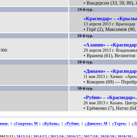
• Вандерсон (33, 59, 89),
24-й тур.
«Краснодар» – «Крылья
13 апреля 2013 г. Краснодар.
• Горё (2), Максимов (90, 
26-й тур.
«Алания» – «Краснодар»
 900.
29 апреля 2013 г. Владикавка
• Вранеш (61), Велинтон 
28-й тур.
«Динамо» – «Краснодар»
11 мая 2013 г. Химки. «Арен
• Кокорин (69) — Перейра
30-й тур.
«Рубин» – «Краснодар».
26 мая 2013 г. Казань. Цент
• Ерёменко (7), Натхо (64)
нжи»
|
«Спартак» М
|
«Кубань»
|
«Рубин»
|
«Динамо» М
|
«Терек»
|
«Л
 2012/13 |
2013/14
|
2014/15
|
2015/16
|
2016/17
|
2017/18
|
2018/19
|
2019/20
|