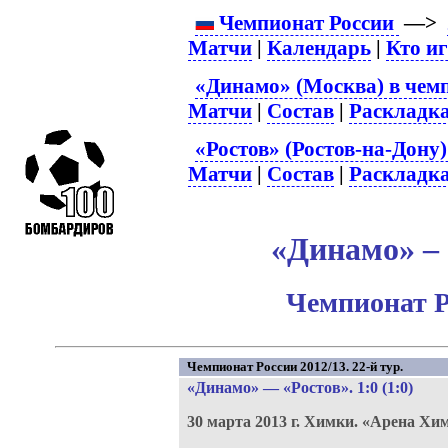
Чемпионат России
—>
Матчи
|
Календарь
|
Кто и
«Динамо» (Москва) в чем
Матчи
|
Состав
|
Раскладк
«Ростов» (Ростов-на-Дону)
Матчи
|
Состав
|
Раскладк
«Динамо» – 
Чемпионат Р
Чемпионат России 2012/13. 22-й тур.
«Динамо»
—
«Ростов»
. 1:0 (1:0)
30 марта 2013 г.
Химки.
«Арена Хи