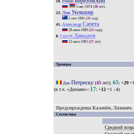
Березовский
Роман
18.
/
5-авг-1974
(
38
лет).
Уилкшир
Люк
23.
2-окт-1981
(
31
год).
Сапета
Александр
41.
28-июн-1989
(
23
года).
Давыдов
Сергей
8.
22-июл-1985
(
27
лет).
Тренеры
Петреску
65
(
45
лет).
: +
29
=1
Дан
17
(в т.ч. «Динамо»:
: +
12
=1 –4)
Предупреждены Калачёв, Лазович.
Статистика
Средний возр
Средний опы