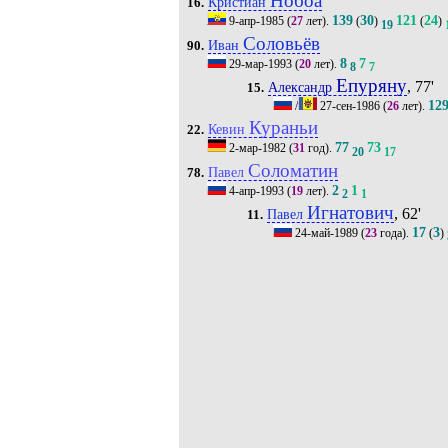
Нобоа
Кристиан
16.
139
30
121
24
9-апр-1985
(
27
лет).
(
)
(
)
19
Соловьёв
Иван
90.
8
7
29-мар-1993
(
20
лет).
8
7
Епуряну
, 77'
Александр
15.
12
/
27-сен-1986
(
26
лет).
Кураньи
Кевин
22.
77
73
2-мар-1982
(
31
год).
20
17
Соломатин
Павел
78.
2
1
4-апр-1993
(
19
лет).
2
1
Игнатович
, 62'
Павел
11.
17
3
24-май-1989
(
23
года).
(
)