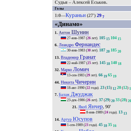
Судья – Алексей Еськов.
Голы
Кураньи
1:0—
(27')
29
7
«Динамо»
Шунин
Антон
1.
105
104
27-янв-1987
(
26
лет).
15
15
Фернандес
Леандро
6.
187
185
30-янв-1983
(
30
лет).
20
20
Гранат
Владимир
13.
145
140
22-май-1987
(
25
лет).
18
18
Ломич
Марко
32.
66
65
13-сен-1983
(
29
лет).
19
19
Чичерин
Никита
44.
23
15
20
12
18-авг-1990
(
22
года).
(
)
(
)
12
1
Джуджак
Балаж
7.
37
29
33
28
23-дек-1986
(
26
лет).
(
)
(
)
20
2
Янчер
, 90'
Якоб
21.
13
8-янв-1989
(
24
года).
13
Юсупов
Артур
14.
45
35
1-сен-1989
(
23
года).
18
16