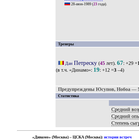
28-июн-1989
(
23
года).
Тренеры
Петреску
67
(
45
лет).
: +29 =
Дан
19
(в т.ч. «Динамо»:
: +12 =
3
–4)
Предупреждены Юсупов, Нобоа — 
Статистика
Средний воз
Средний оп
Степень сыг
«Динамо» (Москва) – ЦСКА (Москва):
история встреч