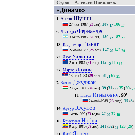
Судья – Алексей Николаев.
«Динамо»
Шунин
Антон
1.
107
106
27-янв-1987
(
26
лет).
17
17
Фернандес
Леандро
6.
189
187
30-янв-1983
(
30
лет).
22
22
Гранат
Владимир
13.
147
142
22-май-1987
(
25
лет).
20
20
Уилкшир
Люк
23.
115
115
2-окт-1981
(
31
год).
12
12
Ломич
Марко
32.
68
67
13-сен-1983
(
29
лет).
21
21
Джуджак
Балаж
7.
39
31
35
30
23-дек-1986
(
26
лет).
(
)
(
)
22
2
Игнатович
, 90'
Павел
11.
19
5
24-май-1989
(
23
года).
(
)
Юсупов
Артур
14.
47
37
1-сен-1989
(
23
года).
20
18
Нобоа
Кристиан
16.
141
32
123
26
9-апр-1985
(
28
лет).
(
)
(
)
21
Янчер
Якоб
21.