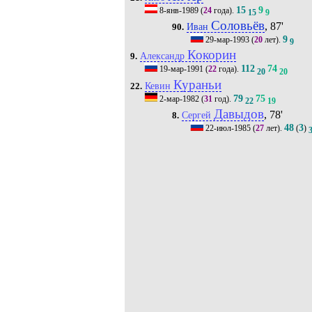
15
9
8-янв-1989
(
24
года).
15
9
Соловьёв
, 87'
Иван
90.
9
29-мар-1993
(
20
лет).
9
Кокорин
Александр
9.
112
74
19-мар-1991
(
22
года).
20
20
Кураньи
Кевин
22.
79
75
2-мар-1982
(
31
год).
22
19
Давыдов
, 78'
Сергей
8.
48
3
22-июл-1985
(
27
лет).
(
)