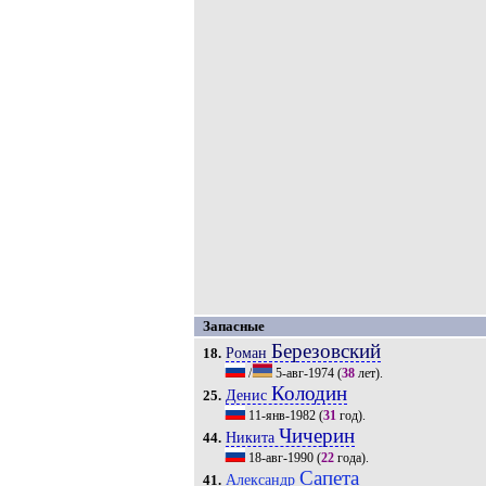
Запасные
Березовский
Роман
18.
/
5-авг-1974
(
38
лет).
Колодин
Денис
25.
11-янв-1982
(
31
год).
Чичерин
Никита
44.
18-авг-1990
(
22
года).
Сапета
Александр
41.