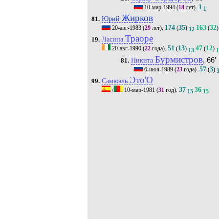
1
10-мар-1994
(
18
лет).
1
Жирков
Юрий
81.
174
35
163
32
20-авг-1983
(
29
лет).
(
)
(
)
12
Траоре
Ласина
19.
51
13
47
12
20-авг-1990
(
22
года).
(
)
(
)
13
1
Бурмистров
, 66'
Никита
81.
57
3
6-июл-1989
(
23
года).
(
)
Это'O
Самюэль
99.
37
36
/
10-мар-1981
(
31
год).
15
15