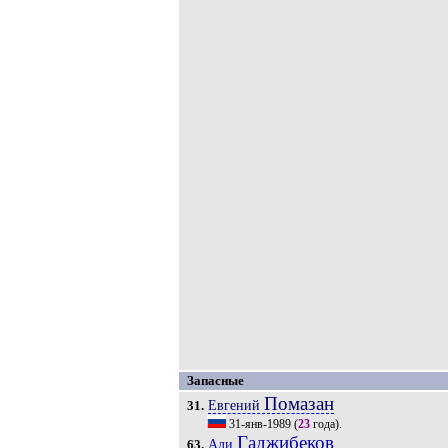
Запасные
Помазан
Евгений
31.
31-янв-1989
(
23
года).
Гаджибеков
Али
63.