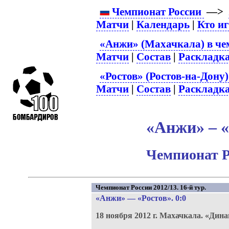
Чемпионат России
—>
Матчи
|
Календарь
|
Кто и
«Анжи» (Махачкала) в че
Матчи
|
Состав
|
Раскладк
«Ростов» (Ростов-на-Дону)
Матчи
|
Состав
|
Раскладк
«Анжи» – «
Чемпионат Р
Чемпионат России 2012/13. 16-й тур.
«Анжи»
—
«Ростов»
. 0:0
18 ноября 2012 г.
Махачкала.
«Дина