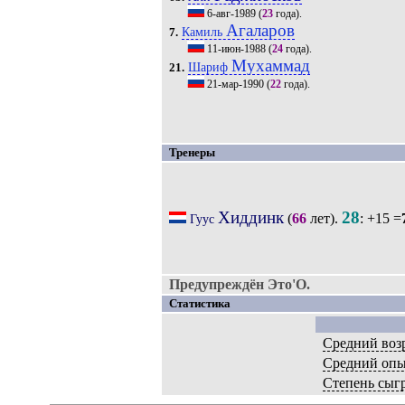
6-авг-1989
(
23
года).
Агаларов
Камиль
7.
11-июн-1988
(
24
года).
Мухаммад
Шариф
21.
21-мар-1990
(
22
года).
Тренеры
Хиддинк
28
(
66
лет).
: +15 =
Гуус
Предупреждён Это'O.
Статистика
Средний воз
Средний оп
Степень сыг