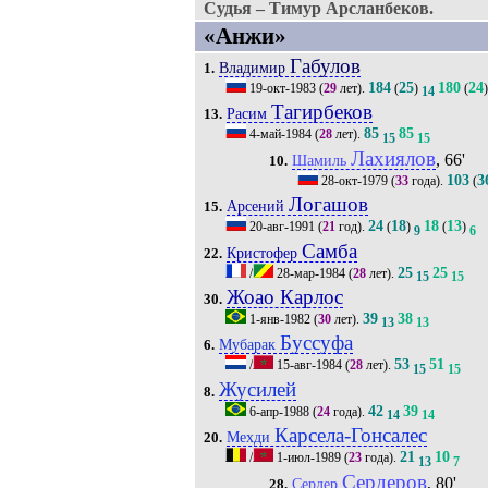
Судья – Тимур Арсланбеков.
«Анжи»
Габулов
Владимир
1.
184
25
180
24
19-окт-1983
(
29
лет).
(
)
(
)
14
Тагирбеков
Расим
13.
85
85
4-май-1984
(
28
лет).
15
15
Лахиялов
, 66'
Шамиль
10.
103
3
28-окт-1979
(
33
года).
(
Логашов
Арсений
15.
24
18
18
13
20-авг-1991
(
21
год).
(
)
(
)
9
6
Самба
Кристофер
22.
25
25
/
28-мар-1984
(
28
лет).
15
15
Жоао Карлос
30.
39
38
1-янв-1982
(
30
лет).
13
13
Буссуфа
Мубарак
6.
53
51
/
15-авг-1984
(
28
лет).
15
15
Жусилей
8.
42
39
6-апр-1988
(
24
года).
14
14
Карсела-Гонсалес
Мехди
20.
21
10
/
1-июл-1989
(
23
года).
13
7
Сердеров
, 80'
Сердер
28.