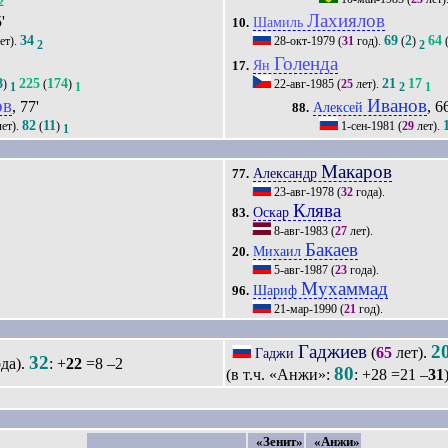
2
Лахиялов
'
Шамиль
10.
34
69
2
64
ет).
28-окт-1979
(
31
год).
(
)
2
2
Голенда
Ян
17.
8
225
174
21
17
)
(
)
22-авг-1985
(
25
лет).
1
1
2
1
ов
Иванов
, 77'
, 6
Алексей
88.
82
11
ет).
(
)
1-сен-1981
(
29
лет).
1
Макаров
Александр
77.
23-авг-1978
(
32
года).
Клява
Оскар
83.
8-авг-1983
(
27
лет).
Бакаев
Михаил
20.
5-авг-1987
(
23
года).
Мухаммад
Шариф
96.
21-мар-1990
(
21
год).
Гаджиев
2
(
65
лет).
Гаджи
32
да).
: +
22
=8 –2
80
(в т.ч. «Анжи»:
: +28 =21 –
31
«Зенит»
«Анжи»