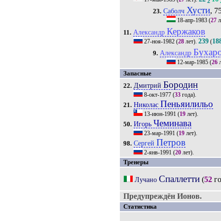
2
Хусти
, 75
Саболч
23.
18-апр-1983
(
27
л
Кержаков
Александр
11.
239
18
27-ноя-1982
(
28
лет).
(
Бухар
Александр
9.
12-мар-1985
(
26
л
Запасные
Бородин
Дмитрий
22.
8-окт-1977
(
33
года).
Пеньяилильо
Николас
21.
13-июн-1991
(
19
лет).
Чеминава
Игорь
50.
23-мар-1991
(
19
лет).
Петров
Сергей
98.
2-янв-1991
(
20
лет).
Тренеры
Спаллетти
(
52
го
Лучано
Предупреждён Ионов.
Статистика