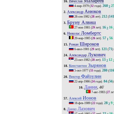
Малафеев
Вячеслав
16.
260
2
4-мар-1979
(
32
года).
2
Анюков
Александр
2.
212
14
28-сен-1982
(
28
лет).
(
Бруну Алвиш
3.
16
16
27-ноя-1981
(
29
лет).
2
Ломбертс
Николас
6.
57
56
20-мар-1985
(
26
лет).
1
Широков
Роман
15.
121
71
6-июл-1981
(
29
лет).
(
)
Лукович
Александар
24.
13
12
23-окт-1982
(
28
лет).
2
Зырянов
Константин
18.
280
11
5-окт-1977
(
33
года).
(
Файзулин
Виктор
20.
84
56
22-апр-1986
(
24
года).
(
)
Данни
, 46'
10.
7-авг-1983
(
27
ле
Ионов
Алексей
57.
28
9
18-фев-1989
(
22
года).
2
Лазович
Данко
8.
22
16
17-май-1983
(
27
лет).