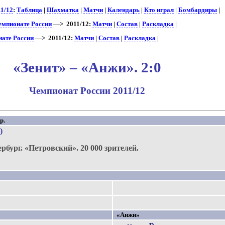
11/12
:
Таблица
|
Шахматка
|
Матчи
|
Календарь
|
Кто играл
|
Бомбардиры
|
чемпионате России
—> 2011/12:
Матчи
|
Состав
|
Раскладка
|
нате России
—> 2011/12:
Матчи
|
Состав
|
Раскладка
|
«Зенит» – «Анжи». 2:0
Чемпионат России 2011/12
р.
)
ербург.
«Петровский».
20 000 зрителей.
1
«Анжи»