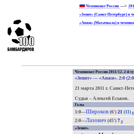
Чемпионат России
—>
20
«Зенит» (Санкт-Петербург) в 
«Анжи» (Махачкала) в чемпио
Чемпионат России 2011/12. 2-й ту
«Зенит»
—
«Анжи»
. 2:0 (2:0
21 марта 2011 г.
Санкт-Пет
Судья – Алексей Еськов.
Голы
Широков
1:0—
(6')
21
(
11
)
Лазович
2:0—
(45')
7
2
«Зенит»