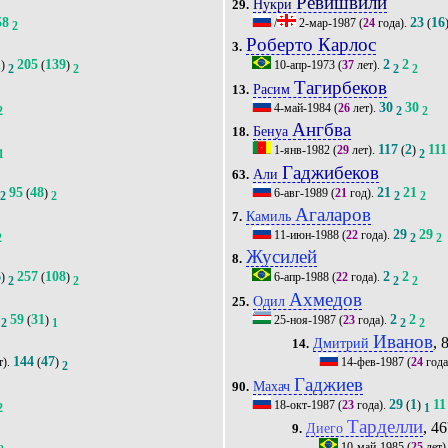
Ревишвили
Нукри
29.
58
23
16
/
2-мар-1987
(
24
года).
(
2
Роберто Карлос
3.
1
205
139
2
2
)
(
)
10-апр-1973
(
37
лет).
2
2
2
2
Тагирбеков
Расим
13.
30
30
4-май-1984
(
26
лет).
2
2
2
Ангбва
Бенуа
18.
117
2
111
1-янв-1982
(
29
лет).
(
)
1
2
Гаджибеков
Али
63.
95
48
21
21
(
)
6-авг-1989
(
21
год).
2
2
2
2
Агаларов
Камиль
7.
29
29
11-июн-1988
(
22
года).
2
2
2
Жусилей
8.
6
257
108
2
2
)
(
)
6-апр-1988
(
22
года).
2
2
2
2
Ахмедов
Одил
25.
59
31
2
2
(
)
25-ноя-1987
(
23
года).
2
1
2
2
Иванов
, 
Дмитрий
14.
144
47
т).
(
)
14-фев-1987
(
24
года
2
Гаджиев
Махач
90.
29
1
11
18-окт-1987
(
23
года).
(
)
2
1
Тарделли
, 46
Диего
9.
10-май-1985
(
25
лет)