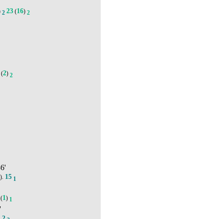
23
16
)
(
)
2
2
2
(
)
2
86'
15
).
1
1
(
)
1
'
2
.