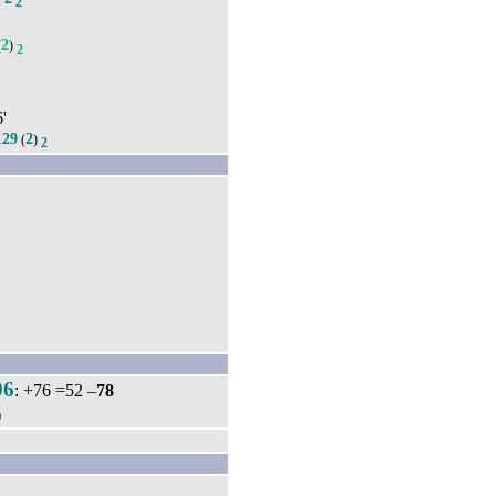
2
2
(
)
2
6'
129
2
(
)
2
06
: +76 =52 –
78
)