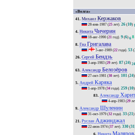
«Волга»
Кержаков
Михаил
41.
26
10
28-янв-1987
(
25
лет).
(
)
Чичерин
Никита
4.
9
6
8
18-авг-1990
(
21
год).
(
)
6
Григалава
Гиа
8.
53
/
5-авг-1989
(
22
года).
(
Бендзь
Сергей
26.
87
24
3-апр-1983
(
29
лет).
(
)
2
Белозёров
Александр
63.
101
24
27-окт-1981
(
30
лет).
(
)
Каряка
Андрей
5.
259
10
1-апр-1978
(
34
года).
(
)
Хари
Александр
83.
4-апр-1983
(
29
ле
Шуленин
Александр
9.
33
21
31-окт-1979
(
32
года).
(
)
Аджинджал
Руслан
21.
330
31
22-июн-1974
(
37
лет).
(
Маляров
Никита
6.