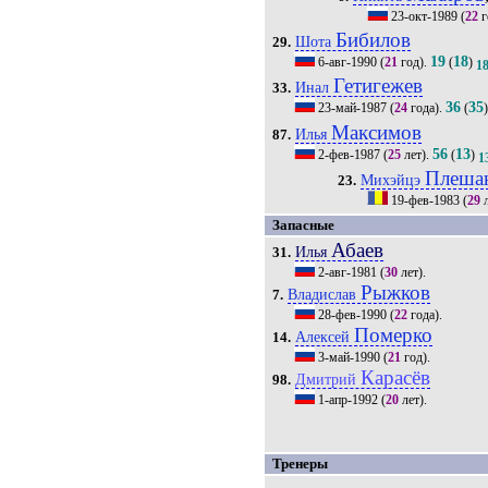
23-окт-1989
(
22
г
Бибилов
Шота
29.
19
18
6-авг-1990
(
21
год).
(
)
1
Гетигежев
Инал
33.
36
35
23-май-1987
(
24
года).
(
Максимов
Илья
87.
56
13
2-фев-1987
(
25
лет).
(
)
1
Плеша
Михэйцэ
23.
19-фев-1983
(
29
л
Запасные
Абаев
Илья
31.
2-авг-1981
(
30
лет).
Рыжков
Владислав
7.
28-фев-1990
(
22
года).
Померко
Алексей
14.
3-май-1990
(
21
год).
Карасёв
Дмитрий
98.
1-апр-1992
(
20
лет).
Тренеры