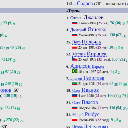
Садаев
1:3—
(78' – пенальти)
«Терек»
Джанаев
Сослан
1.
23
9
76
38
(
)
13-мар-1987
(
25
лет).
(
)
10
9
35
Ятченко
Дмитрий
3.
6
138
67
(
)
25-авг-1986
(
25
лет).
(
)
6
37
Польчак
Пётр
25.
29
49
28
10
9
)
(
)
25-авг-1986
(
25
лет).
29
28
10
9
Йиранек
Мартин
52.
72
24
157
21
(
)
25-май-1979
(
32
года).
(
)
4
24
2
Адилсон
Варкен
6.
97
23
4
2
(
)
16-янв-1987
(
25
лет).
24
23
4
2
Георгиев
Благой
7.
249
10
84
78
(
)
21-дек-1981
(
30
лет).
10
10
38
36
тонов
Иванов
, 66'
Олег
19.
130
10
106
8
74
т).
(
)
4-авг-1986
(
25
лет).
(
)
10
8
Власов
Олег
21.
28
18
116
54
(
)
10-дек-1984
(
27
лет).
(
)
21
18
23
Рыбус
Мацей
31.
276
22
9
8
)
(
)
19-авг-1989
(
22
года).
31
22
9
8
Лебеденко
, 60'
Игорь
55.