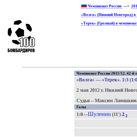
Чемпионат России
—>
20
«Волга» (Нижний Новгород) в
«Терек» (Грозный) в чемпиона
Чемпионат России 2011/12. 42-й т
«Волга»
—
«Терек»
. 1:3 (1:
2 мая 2012 г.
Нижний Новг
Судья – Максим Лаюшкин
Голы
Шуленин
1:0—
(11')
2
2