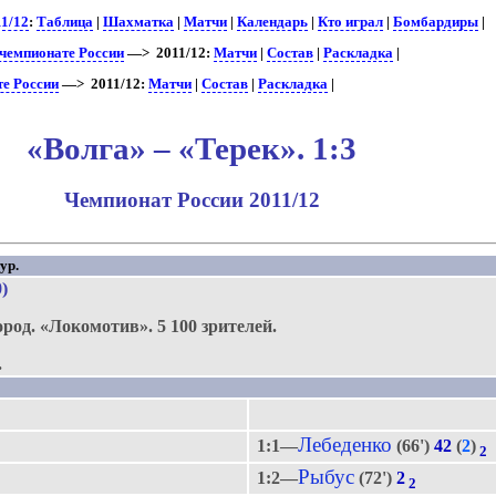
11/12
:
Таблица
|
Шахматка
|
Матчи
|
Календарь
|
Кто играл
|
Бомбардиры
|
 чемпионате России
—> 2011/12:
Матчи
|
Состав
|
Раскладка
|
те России
—> 2011/12:
Матчи
|
Состав
|
Раскладка
|
«Волга» – «Терек». 1:3
Чемпионат России 2011/12
ур.
0)
ород.
«Локомотив».
5 100 зрителей.
.
Лебеденко
1:1—
(66')
42
(
2
)
2
Рыбус
1:2—
(72')
2
2