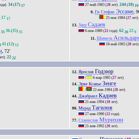
34
17
244
10
ода).
(
)
27-май-1983
(
28
лет).
(
)
17
10
Эссаме
, 9
Ги Стефан
9.
17
25-ноя-1984
(
27
лет)
8
17
Садаев
Заур
13.
36
35
62
22
)
(
)
6-ноя-1989
(
22
года).
35
35
26
9
Асильдар
Шамиль
11.
41
12
(
)
18-май-1983
(
28
лет)
3
12
н
, 72'
22
ет).
22
Годзюр
Ярослав
12.
/
6-мар-1985
(
27
лет).
Зенге
Эрве Ксавье
14.
/
22-янв-1984
(
28
лет).
Кадиев
Джабраил
44.
21-янв-1994
(
18
лет).
Тагилов
Мурад
90.
27-янв-1990
(
22
года).
Мурихин
Станислав
77.
21-янв-1992
(
20
лет).