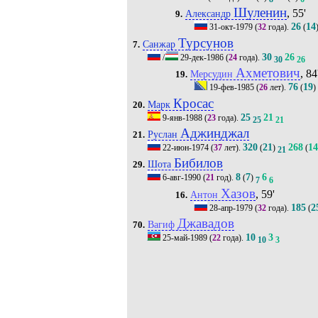
Шуленин
, 55'
Александр
9.
26
14
31-окт-1979
(
32
года).
(
Турсунов
Санжар
7.
30
26
/
29-дек-1986
(
24
года).
30
26
Ахметович
, 84
Мерсудин
19.
76
19
19-фев-1985
(
26
лет).
(
)
Кросас
Марк
20.
25
21
9-янв-1988
(
23
года).
25
21
Аджинджал
Руслан
21.
320
21
268
14
22-июн-1974
(
37
лет).
(
)
(
21
Бибилов
Шота
29.
8
7
6
6-авг-1990
(
21
год).
(
)
7
6
Хазов
, 59'
Антон
16.
185
2
28-апр-1979
(
32
года).
(
Джавадов
Вагиф
70.
10
3
25-май-1989
(
22
года).
10
3