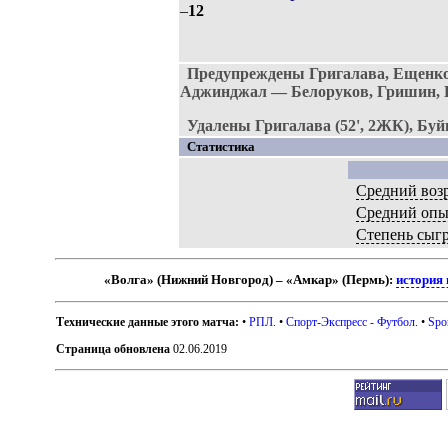
–
12
Предупреждены Григалава, Ещенко
Аджинджал — Белоруков, Гришин, 
Удалены Григалава (52', 2ЖК), Буйв
Статистика
Средний воз
Средний опы
Степень сыг
«Волга» (Нижний Новгород) – «Амкар» (Пермь):
история 
Технические данные этого матча:
•
РПЛ
. •
Спорт-Экспресс - Футбол
. •
Spo
Страница обновлена
02.06.2019