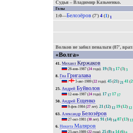
Судья – Владимир Казьменко.
Голы
Белозёров
1:0—
(7')
4
(
1
)
1
Волков не забил пенальти (87', врат
«Волга»
Кержаков
Михаил
41.
19
3
17
3
28-янв-1987
(
24
года).
(
)
(
)
3
3
Григалава
Гиа
8.
45
21
41
2
/
5-авг-1989
(
22
года).
(
)
(
21
Буйволов
Андрей
25.
17
17
12-янв-1987
(
24
года).
17
17
Ещенко
Андрей
50.
21
12
19
12
9-фев-1984
(
27
лет).
(
)
(
)
12
12
Белозёров
Александр
63.
91
14
87
13
27-окт-1981
(
30
лет).
(
)
(
)
14
1
Маляров
Никита
6.
25
8
14
6
23-окт-1989
(
22
года).
(
)
(
)
8
6