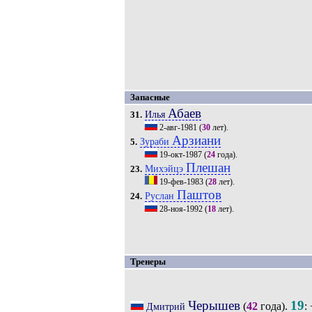
Запасные
Абаев
Илья
31.
2-авг-1981
(
30
лет).
Арзиани
Зураби
5.
19-окт-1987
(
24
года).
Плешан
Михэйцэ
23.
19-фев-1983
(
28
лет).
Паштов
Руслан
24.
28-ноя-1992
(
18
лет).
Тренеры
Черышев
19
(
42
года).
:
Дмитрий