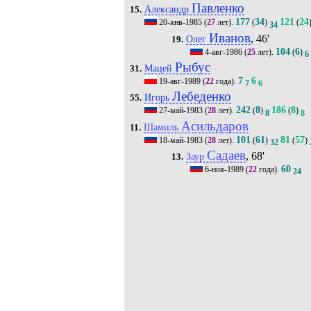
Павленко
Александр
15.
177
34
121
24
20-янв-1985
(
27
лет).
(
)
(
34
Иванов
, 46'
Олег
19.
104
6
4-авг-1986
(
25
лет).
(
)
6
Рыбус
Мацей
31.
7
6
19-авг-1989
(
22
года).
7
6
Лебеденко
Игорь
55.
242
8
186
8
27-май-1983
(
28
лет).
(
)
(
)
8
8
Асильдаров
Шамиль
11.
101
61
81
57
18-май-1983
(
28
лет).
(
)
(
)
32
Садаев
, 68'
Заур
13.
60
6-ноя-1989
(
22
года).
24