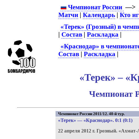
Чемпионат России
—>
Матчи
|
Календарь
|
Кто и
«Терек» (Грозный) в чемп
|
Состав
|
Раскладка
|
«Краснодар» в чемпионат
Состав
|
Раскладка
|
«Терек» – «К
Чемпионат Р
Чемпионат России 2011/12. 40-й тур.
«Терек»
—
«Краснодар»
. 0:1 (0:1)
22 апреля 2012 г.
Грозный.
«Ахмат-