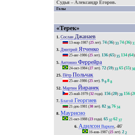
Судья – Александр Егоров.
Голы
«Терек»
Джанаев
Сослан
1.
74
36
74
36
13-мар-1987
(
25
лет).
(
)
(
)
33
3
Ятченко
Дмитрий
3.
136
65
134
64
25-авг-1986
(
25
лет).
(
)
(
)
35
Феррейра
Антонио
5.
72
59
65
55
24-окт-1984
(
27
лет).
(
)
(
)
33
3
Польчак
Пётр
25.
9
8
25-авг-1986
(
25
лет).
9
8
Йиранек
Мартин
52.
156
20
156
2
25-май-1979
(
32
года).
(
)
(
20
Георгиев
Благой
7.
82
76
21-дек-1981
(
30
лет).
36
34
Маурисио
8.
65
62
21-окт-1988
(
23
года).
37
37
Адилсон
, 46'
Варкен
6.
2
16-янв-1987
(
25
лет).
2