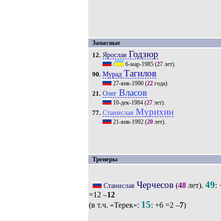
Запасные
Годзюр
Ярослав
12.
/
6-мар-1985
(
27
лет).
Тагилов
Мурад
90.
27-янв-1990
(
22
года).
Власов
Олег
21.
10-дек-1984
(
27
лет).
Мурихин
Станислав
77.
21-янв-1992
(
20
лет).
Тренеры
Черчесов
49
(
48
лет).
:
Станислав
=12 –
12
15
(в т.ч. «Терек»:
: +6 =2 –
7
)