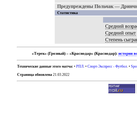
Предупреждены Польчак — Дринчич
Статистика
Средний возра
Средний опыт
Степень сыгра
«Терек» (Грозный) – «Краснодар» (Краснодар):
история в
Технические данные этого матча:
•
РПЛ
. •
Спорт-Экспресс - Футбол
. •
Spo
Страница обновлена
21.03.2022