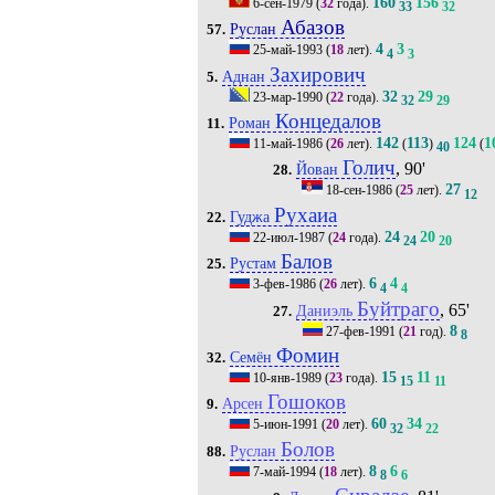
160
156
6-сен-1979
(
32
года).
33
32
Абазов
Руслан
57.
4
3
25-май-1993
(
18
лет).
4
3
Захирович
Аднан
5.
32
29
23-мар-1990
(
22
года).
32
29
Концедалов
Роман
11.
142
113
124
1
11-май-1986
(
26
лет).
(
)
(
40
Голич
, 90'
Йован
28.
27
18-сен-1986
(
25
лет).
12
Рухаиа
Гуджа
22.
24
20
22-июл-1987
(
24
года).
24
20
Балов
Рустам
25.
6
4
3-фев-1986
(
26
лет).
4
4
Буйтраго
, 65'
Даниэль
27.
8
27-фев-1991
(
21
год).
8
Фомин
Семён
32.
15
11
10-янв-1989
(
23
года).
15
11
Гошоков
Арсен
9.
60
34
5-июн-1991
(
20
лет).
32
22
Болов
Руслан
88.
8
6
7-май-1994
(
18
лет).
8
6