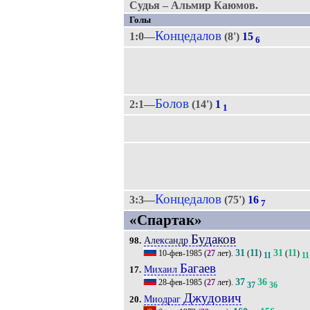
Судья – Альмир Каюмов.
Голы
Концедалов
1:0—
(8')
15
6
Болов
2:1—
(14')
1
1
Концедалов
3:3—
(75')
16
7
«Спартак»
Будаков
Александр
98.
31
11
31
11
10-фев-1985
(
27
лет).
(
)
(
)
11
11
Багаев
Михаил
17.
37
36
28-фев-1985
(
27
лет).
37
36
Джудович
Миодраг
20.