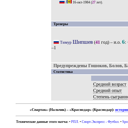
/
16-окт-1984
(
27
лет).
Тренеры
Шипшев
6
(
41
год) – и.о.
:
Тимур
–1
Предупреждены Гошоков, Болов, Б
Статистика
Средний возраст
Средний опыт
Степень сыгранн
«Спартак» (Нальчик) – «Краснодар» (Краснодар):
история
Технические данные этого матча:
•
РПЛ
. •
Спорт-Экспресс - Футбол
. •
Spo