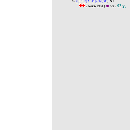
Сирадзе
, 81'
Давид
8.
92
21-окт-1981
(
30
лет).
33