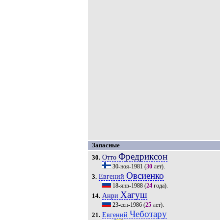
Запасные
Фредриксон
Отто
30.
30-ноя-1981
(
30
лет).
Овсиенко
Евгений
3.
18-янв-1988
(
24
года).
Хагуш
Анри
14.
23-сен-1986
(
25
лет).
Чеботару
Евгений
21.