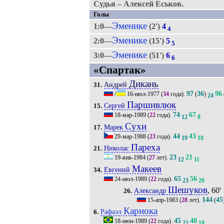
Судья – Алексей Еськов.
Голы
Эменике
1:0—
(2')
4
4
Эменике
2:0—
(15')
5
5
Эменике
3:0—
(51')
6
6
«Спартак»
Дикань
Андрей
31.
97
36
96
/
16-июл-1977
(
34
года).
(
)
24
Паршивлюк
Сергей
15.
74
67
18-мар-1989
(
22
года).
12
8
Сухи
Марек
17.
44
43
29-мар-1988
(
23
года).
19
18
Пареха
Николас
21.
23
21
19-янв-1984
(
27
лет).
12
11
Макеев
Евгений
34.
65
56
24-июл-1989
(
22
года).
23
20
Шешуков
, 60'
Александр
26.
144
45
15-апр-1983
(
28
лет).
(
Кариока
Рафаэл
6.
45
40
18-июн-1989
(
22
года).
22
18