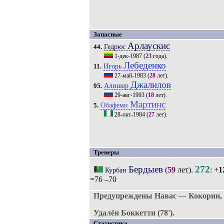
Запасные
Арлаускис
Гедрюс
44.
1-дек-1987
(
23
года).
Лебеденко
Игорь
11.
27-май-1983
(
28
лет).
Джалилов
Алишер
95.
29-авг-1993
(
18
лет).
Мартинс
Обафеми
5.
28-окт-1984
(
27
лет).
Тренеры
Бердыев
272
(
59
лет).
: +
1
Курбан
=76 –70
Предупреждены Навас — Кокорин, 
Удалён Боккетти (78').
Статистика