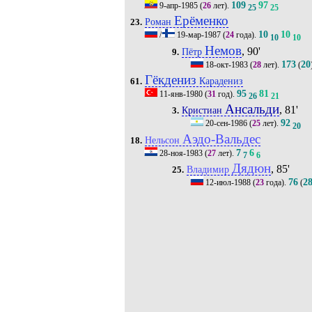
109
97
9-апр-1985
(
26
лет).
25
25
Ерёменко
Роман
23.
10
10
/
19-мар-1987
(
24
года).
10
10
Немов
, 90'
Пётр
9.
173
20
18-окт-1983
(
28
лет).
(
Гёкдениз
Карадениз
61.
95
81
11-янв-1980
(
31
год).
26
21
Ансальди
, 81'
Кристиан
3.
92
20-сен-1986
(
25
лет).
20
Аэдо-Вальдес
Нельсон
18.
7
6
28-ноя-1983
(
27
лет).
7
6
Дядюн
, 85'
Владимир
25.
76
2
12-июл-1988
(
23
года).
(