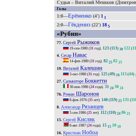
Судья – Виталий Мешков (Дмитров
Голы
Ерёменко
1:0—
(4')
1
1
Гёкдениз
2:0—
(22')
18
5
«Рубин»
Рыжиков
Сергей
77.
123
113
122
1
19-сен-1980
(
31
год).
(
)
(
30
Навас
Сесар
4.
82
82
14-фев-1980
(
31
год).
25
25
Калешин
Виталий
19.
125
49
113
44
3-окт-1980
(
31
год).
(
)
(
)
16
Боккетти
Сальваторе
27.
31
30
30-ноя-1986
(
24
года).
24
24
Шаронов
Роман
76.
140
119
131
11
8-фев-1976
(
35
лет).
(
)
(
25
Рязанцев
Александр
8.
112
110
86
5-сен-1986
(
25
лет).
(
)
24
21
Кисляк
Сергей
15.
15
10
6-авг-1987
(
24
года).
15
10
Нобоа
Кристиан
16.