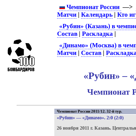
Чемпионат России
—>
Матчи
|
Календарь
|
Кто и
«Рубин» (Казань) в чемпи
Состав
|
Раскладка
|
«Динамо» (Москва) в чем
Матчи
|
Состав
|
Раскладк
«Рубин» – «
Чемпионат Р
Чемпионат России 2011/12. 32-й тур.
«Рубин»
—
«Динамо»
. 2:0 (2:0)
26 ноября 2011 г.
Казань.
Центральн