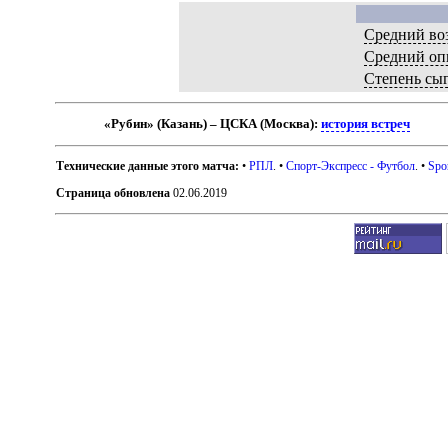
Средний во
Средний оп
Степень сы
«Рубин» (Казань) – ЦСКА (Москва):
история встреч
Технические данные этого матча:
•
РПЛ
. •
Спорт-Экспресс - Футбол
. •
Spo
Страница обновлена
02.06.2019