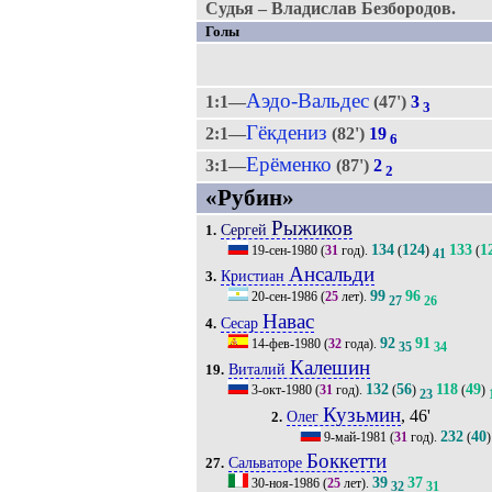
Судья – Владислав Безбородов.
Голы
Аэдо-Вальдес
1:1—
(47')
3
3
Гёкдениз
2:1—
(82')
19
6
Ерёменко
3:1—
(87')
2
2
«Рубин»
Рыжиков
Сергей
1.
134
124
133
1
19-сен-1980
(
31
год).
(
)
(
41
Ансальди
Кристиан
3.
99
96
20-сен-1986
(
25
лет).
27
26
Навас
Сесар
4.
92
91
14-фев-1980
(
32
года).
35
34
Калешин
Виталий
19.
132
56
118
49
3-окт-1980
(
31
год).
(
)
(
)
23
Кузьмин
, 46'
Олег
2.
232
40
9-май-1981
(
31
год).
(
)
Боккетти
Сальваторе
27.
39
37
30-ноя-1986
(
25
лет).
32
31