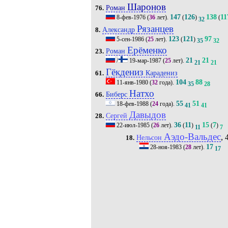
Шаронов
Роман
76.
147
126
138
11
8-фев-1976
(
36
лет).
(
)
(
32
Рязанцев
Александр
8.
123
121
97
5-сен-1986
(
25
лет).
(
)
35
32
Ерёменко
Роман
23.
21
21
/
19-мар-1987
(
25
лет).
21
21
Гёкдениз
Карадениз
61.
104
88
11-янв-1980
(
32
года).
35
28
Натхо
Биберс
66.
55
51
18-фев-1988
(
24
года).
41
41
Давыдов
Сергей
28.
36
11
15
7
22-июл-1985
(
26
лет).
(
)
(
)
11
7
Аэдо-Вальдес
, 
Нельсон
18.
17
28-ноя-1983
(
28
лет).
17