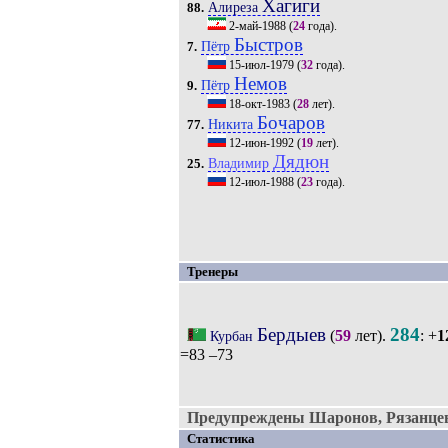
Хагиги
Алиреза
88.
2-май-1988
(
24
года).
Быстров
Пётр
7.
15-июл-1979
(
32
года).
Немов
Пётр
9.
18-окт-1983
(
28
лет).
Бочаров
Никита
77.
12-июн-1992
(
19
лет).
Дядюн
Владимир
25.
12-июл-1988
(
23
года).
Тренеры
Бердыев
284
(
59
лет).
: +
1
Курбан
=83 –73
Предупреждены Шаронов, Рязанцев
Статистика