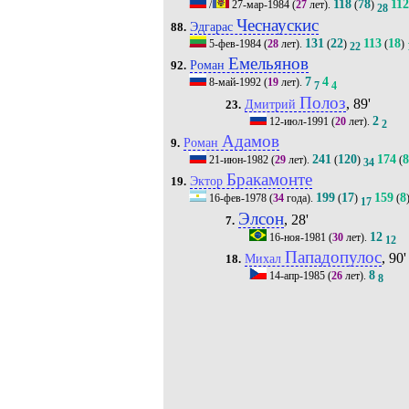
118
78
112
/
27-мар-1984
(
27
лет).
(
)
28
Чеснаускис
Эдгарас
88.
131
22
113
18
5-фев-1984
(
28
лет).
(
)
(
)
22
Емельянов
Роман
92.
7
4
8-май-1992
(
19
лет).
7
4
Полоз
, 89'
Дмитрий
23.
2
12-июл-1991
(
20
лет).
2
Адамов
Роман
9.
241
120
174
8
21-июн-1982
(
29
лет).
(
)
(
34
Бракамонте
Эктор
19.
199
17
159
8
16-фев-1978
(
34
года).
(
)
(
17
Элсон
, 28'
7.
12
16-ноя-1981
(
30
лет).
12
Пападопулос
, 90'
Михал
18.
8
14-апр-1985
(
26
лет).
8