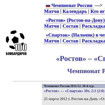
Чемпионат России
—>
Матчи
|
Календарь
|
Кто и
«Ростов» (Ростов-на-Дону)
Матчи
|
Состав
|
Раскладк
«Спартак» (Нальчик) в че
Матчи
|
Состав
|
Раскладк
«Ростов» – «С
Чемпионат Р
Чемпионат России 2011/12. 36-й тур.
«Ростов»
—
«Спартак» Нч
. 2:1 (2:0)
25 марта 2012 г.
Ростов-на-Дону.
«О