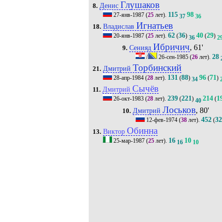
Глушаков
Денис
8.
115
98
27-янв-1987
(
25
лет).
37
36
Игнатьев
Владислав
18.
62
36
40
29
20-янв-1987
(
25
лет).
(
)
(
)
36
2
Ибричич
, 61'
Сенияд
9.
28
/
26-сен-1985
(
26
лет).
Торбинский
Дмитрий
21.
131
88
96
71
28-апр-1984
(
28
лет).
(
)
(
)
34
Сычёв
Дмитрий
11.
239
221
214
1
26-окт-1983
(
28
лет).
(
)
(
40
Лоськов
, 80'
Дмитрий
10.
452
3
12-фев-1974
(
38
лет).
(
Обинна
Виктор
13.
16
10
25-мар-1987
(
25
лет).
16
10