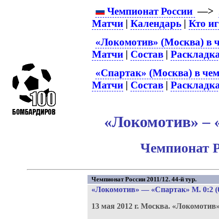
Чемпионат России
—>
Матчи
|
Календарь
|
Кто и
«Локомотив» (Москва) в 
Матчи
|
Состав
|
Раскладк
«Спартак» (Москва) в чем
Матчи
|
Состав
|
Раскладк
«Локомотив» – 
Чемпионат Р
Чемпионат России 2011/12. 44-й тур.
«Локомотив»
—
«Спартак» М
. 0:2 (
13 мая 2012 г.
Москва.
«Локомотив