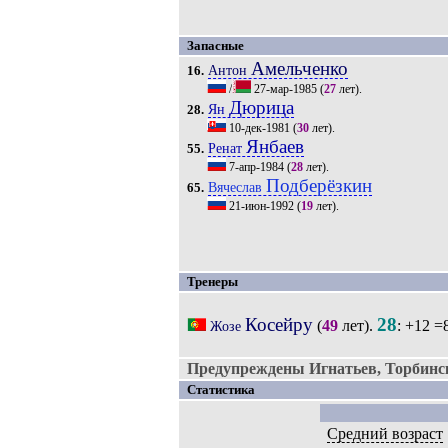
Запасные
Амельченко
Антон
16.
/
27-мар-1985
(
27
лет).
Дюрица
Ян
28.
10-дек-1981
(
30
лет).
Янбаев
Ренат
55.
7-апр-1984
(
28
лет).
Подберёзкин
Вячеслав
65.
21-июн-1992
(
19
лет).
Тренеры
Косейру
28
(
49
лет).
: +12 =
Жозе
Предупреждены Игнатьев, Торбинс
Статистика
Средний возраст