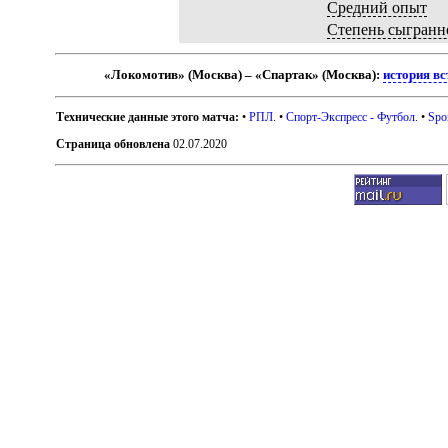
Средний опыт
Степень сыгранн
«Локомотив» (Москва) – «Спартак» (Москва):
история вс
Технические данные этого матча:
•
РПЛ
. •
Спорт-Экспресс - Футбол
. •
Spo
Страница обновлена
02.07.2020