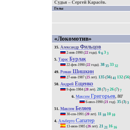
Судья – Сергей Карасёв.
Голы
«Локомотив»
Фильцов
Александр
35.
6
3
2-янв-1990
(
22
года).
6
3
Бурлак
Тарас
5.
38
33
22-фев-1990
(
22
года).
35
32
Шишкин
Роман
49.
135
56
132
56
27-янв-1987
(
25
лет).
(
)
(
41
Ещенко
Андрей
50.
28
7
26
7
9-фев-1984
(
28
лет).
(
)
(
)
7
7
Григорьев
, 80'
Максим
6.
35
3
6-июл-1990
(
21
год).
(
)
3
Беляев
Максим
51.
11
10
30-сен-1991
(
20
лет).
10
10
Сапатер
Альберто
4.
21
16
13-июн-1985
(
26
лет).
21
16