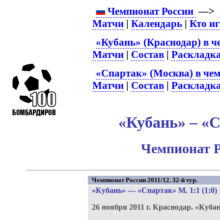
Чемпионат России
—>
Матчи
|
Календарь
|
Кто и
«Кубань» (Краснодар) в ч
Матчи
|
Состав
|
Раскладк
«Спартак» (Москва) в чем
Матчи
|
Состав
|
Раскладк
«Кубань» – «С
Чемпионат Р
Чемпионат России 2011/12. 32-й тур.
«Кубань»
—
«Спартак» М
. 1:1 (1:0)
26 ноября 2011 г.
Краснодар.
«Кубан