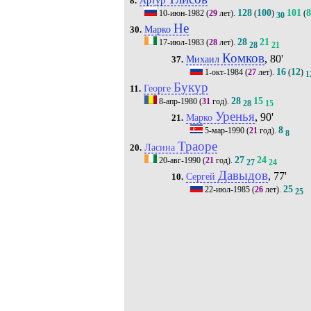
8.
128
100
101
8
10-июн-1982
(
29
лет).
(
)
(
30
Не
Марко
30.
28
21
17-июл-1983
(
28
лет).
28
21
Комков
, 80'
Михаил
37.
16
12
1-окт-1984
(
27
лет).
(
)
1
Букур
Георге
11.
28
15
8-апр-1980
(
31
год).
28
15
Уренья
, 90'
Марко
21.
8
5-мар-1990
(
21
год).
8
Траоре
Ласина
20.
27
24
20-авг-1990
(
21
год).
27
24
Давыдов
, 77'
Сергей
10.
25
22-июл-1985
(
26
лет).
25