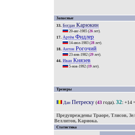
Запасные
Карюкин
Богдан
33.
20-авг-1985
(
26
лет).
Фидлер
Артём
17.
14-июл-1983
(
28
лет).
Рогочий
Антон
18.
23-янв-1982
(
29
лет).
Князев
Иван
44.
5-ноя-1992
(
19
лет).
Тренеры
Петреску
32
(
43
года).
: +14 
Дан
Предупреждены Траоре, Тлисов, Зел
Веллитон, Кариока.
Статистика