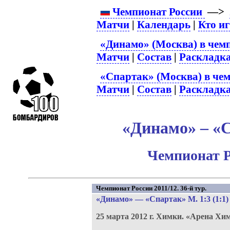
Чемпионат России
—>
Матчи
|
Календарь
|
Кто и
«Динамо» (Москва) в чем
Матчи
|
Состав
|
Раскладк
«Спартак» (Москва) в чем
Матчи
|
Состав
|
Раскладк
«Динамо» – «С
Чемпионат Р
Чемпионат России 2011/12. 36-й тур.
«Динамо»
—
«Спартак» М
. 1:3 (1:1)
25 марта 2012 г.
Химки.
«Арена Хи