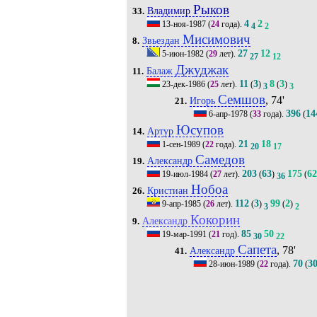
Рыков
Владимир
33.
4
2
13-ноя-1987
(
24
года).
4
2
Мисимович
Звьездан
8.
27
12
5-июн-1982
(
29
лет).
27
12
Джуджак
Балаж
11.
11
3
8
3
23-дек-1986
(
25
лет).
(
)
(
)
3
3
Семшов
, 74'
Игорь
21.
396
14
6-апр-1978
(
33
года).
(
Юсупов
Артур
14.
21
18
1-сен-1989
(
22
года).
20
17
Самедов
Александр
19.
203
63
175
62
19-июл-1984
(
27
лет).
(
)
(
36
Нобоа
Кристиан
26.
112
3
99
2
9-апр-1985
(
26
лет).
(
)
(
)
3
2
Кокорин
Александр
9.
85
50
19-мар-1991
(
21
год).
30
22
Сапета
, 78'
Александр
41.
70
3
28-июн-1989
(
22
года).
(