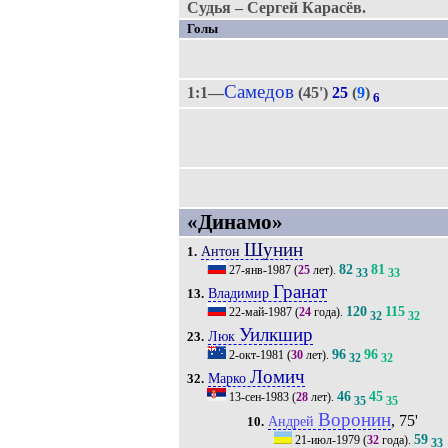
Судья – Сергей Карасёв.
Голы
Самедов
1:1—
(45')
25
(
9
)
6
«Динамо»
Шунин
Антон
1.
82
81
27-янв-1987
(
25
лет).
33
33
Гранат
Владимир
13.
120
115
22-май-1987
(
24
года).
32
32
Уилкшир
Люк
23.
96
96
2-окт-1981
(
30
лет).
32
32
Ломич
Марко
32.
46
45
13-сен-1983
(
28
лет).
35
35
Воронин
, 75'
Андрей
10.
59
21-июл-1979
(
32
года).
33