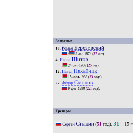
Запасные
Березовский
Роман
18.
/
5-авг-1974
(
37
лет).
Шитов
Игорь
4.
24-окт-1986
(
25
лет).
Нехайчик
Павел
12.
15-июл-1988
(
23
года).
Смолов
Фёдор
27.
9-фев-1990
(
22
года).
Тренеры
Силкин
31
(
51
год).
: +15 =
Сергей