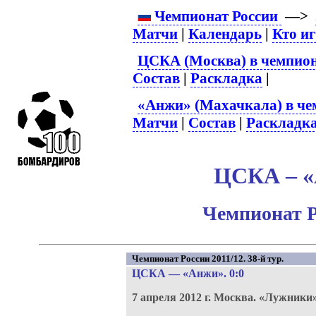
Чемпионат России
—>
Матчи
|
Календарь
|
Кто и
ЦСКА (Москва) в чемпион
Состав
|
Раскладка
|
«Анжи» (Махачкала) в че
Матчи
|
Состав
|
Раскладк
ЦСКА – «
Чемпионат Р
Чемпионат России 2011/12. 38-й тур.
ЦСКА
—
«Анжи»
. 0:0
7 апреля 2012 г.
Москва.
«Лужники