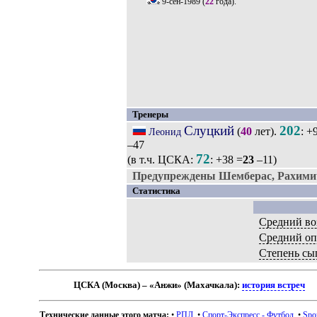
9-сен-1989
(
22
года).
Тренеры
Слуцкий
202
(
40
лет).
: +
Леонид
–47
72
(в т.ч. ЦСКА:
: +38 =
23
–11)
Предупреждены Шемберас, Рахими
Статистика
Средний во
Средний о
Степень сы
ЦСКА (Москва) – «Анжи» (Махачкала):
история встреч
Технические данные этого матча:
•
РПЛ
. •
Спорт-Экспресс - Футбол
. •
Spo