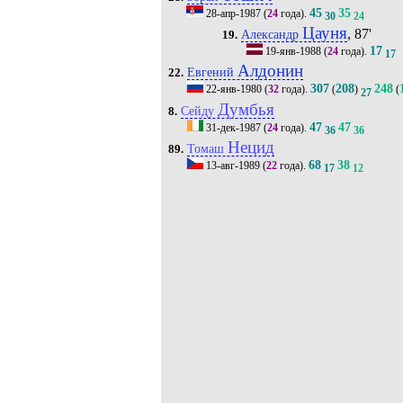
45
35
28-апр-1987
(
24
года).
30
24
Цауня
, 87'
Александр
19.
17
19-янв-1988
(
24
года).
17
Алдонин
Евгений
22.
307
208
248
22-янв-1980
(
32
года).
(
)
(
27
Думбья
Сейду
8.
47
47
31-дек-1987
(
24
года).
36
36
Нецид
Томаш
89.
68
38
13-авг-1989
(
22
года).
17
12