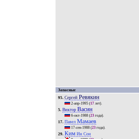
Запасные
Ревякин
Сергей
95.
2-апр-1995
(
17
лет).
Васин
Виктор
5.
6-окт-1988
(
23
года).
Мамаев
Павел
17.
17-сен-1988
(
23
года).
Ким
Ин Сон
29.