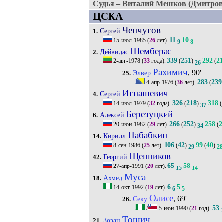
Судья – Виталий Мешков (Дмитров
ЦСКА
Чепчугов
Сергей
1.
11
10
15-июл-1985
(
26
лет).
9
8
Шемберас
Дейвидас
2.
339
251
292
2
2-авг-1978
(
33
года).
(
)
(
26
Рахимич
, 90'
Элвер
25.
283
239
4-апр-1976
(
36
лет).
(
Игнашевич
Сергей
4.
326
218
318
14-июл-1979
(
32
года).
(
)
(
37
Березуцкий
Алексей
6.
266
252
258
2
20-июн-1982
(
29
лет).
(
)
(
34
Набабкин
Кирилл
14.
106
42
99
40
8-сен-1986
(
25
лет).
(
)
(
)
29
2
Щенников
Георгий
42.
65
58
27-апр-1991
(
20
лет).
15
14
Муса
Ахмед
18.
6
5
14-окт-1992
(
19
лет).
6
5
Олисе
, 69'
Секу
26.
53
/
5-июн-1990
(
21
год).
Тошич
Зоран
21.