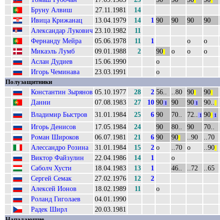
||
||
Бруну Алвиш
27.11.1981
14
Ивица Крижанац
13.04.1979
14
1
90
90
90
90
Александар Лукович
23.10.1982
11
Фернанду Мейра
05.06.1978
11
1
о
о
Микаэль Лумб
09.01.1988
2
90
о
о
о
||
Аслан Дудиев
15.06.1990
о
Игорь Чеминава
23.03.1991
о
Полузащитники
Константин Зырянов
05.10.1977
28
2
56..
..80
90
90
||
||
Данни
07.08.1983
27
10
90
90
90
90..
1
1
||
Владимир Быстров
31.01.1984
25
6
90
70..
72..
90
1
||
1
Игорь Денисов
17.05.1984
24
90
80..
90
70..
Роман Широков
06.07.1981
21
6
90
90
..90
..70
||
Алессандро Розина
31.01.1984
15
2
о
..70
о
..90
||
Виктор Файзулин
22.04.1986
14
1
о
Саболч Хусти
18.04.1983
13
1
46..
..72
..65
Сергей Семак
27.02.1976
12
2
Алексей Ионов
18.02.1989
11
о
Роланд Гиголаев
04.01.1990
Радек Ширл
20.03.1981
Нападающие