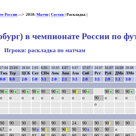
те России
—> 2010:
Матчи
|
Состав
| Раскладка |
бург) в чемпионате России по фу
Игроки: раскладка по матчам
17.04
25.04
28.04
2.05
6.05
10.05
4.07
9.07
17.07
24.07
31.07
14.08
29.08
Тмь
Тер
ЦСК
Сат
СНч
Амк
Анж
Ала
Сиб
Рст
Руб
ДМо
ЛМо
0:0
0:0
2:0
1:0
3:1
2:0
2:1
3:1
2:0
3:1
2:0
1:1
3:0
90
90
90
90
90
90
90
90
90
90
90
90
0
0
0
0
0
||
0
0
0
о
о
о
о
о
о
о
о
о
90
о
о
о
о
90
90
90
90
90
90
90
24..
90
90
90
90
90
||
67..
о
90
90
90
90
90
90
90
90
90
о
1
||
||
1
90
90
90
83..
90
90
90
90
90
90
90
90
90