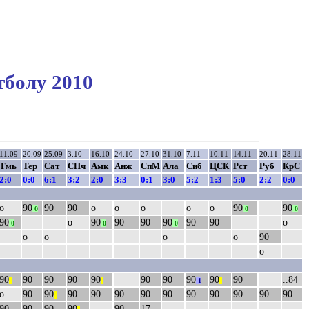
тболу 2010
11.09
20.09
25.09
3.10
16.10
24.10
27.10
31.10
7.11
10.11
14.11
20.11
28.11
Тмь
Тер
Сат
СНч
Амк
Анж
СпМ
Ала
Сиб
ЦСК
Рст
Руб
КрС
2:0
0:0
6:1
3:2
2:0
3:3
0:1
3:0
5:2
1:3
5:0
2:2
0:0
о
90
90
90
о
о
о
о
о
90
90
0
0
0
90
о
90
90
90
90
90
90
о
0
0
0
о
о
о
о
90
о
90
90
90
90
90
90
90
90
90
90
..84
||
||
1
||
о
90
90
90
90
90
90
90
90
90
90
90
90
||
90
90
90
90
90
17..