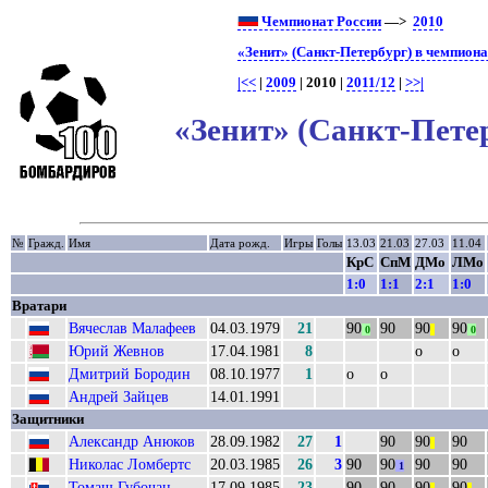
Чемпионат России
—>
2010
«Зенит» (Санкт-Петербург) в чемпиона
|<<
|
2009
| 2010 |
2011/12
|
>>|
«Зенит» (Санкт-Петер
№
Гражд.
Имя
Дата рожд.
Игры
Голы
13.03
21.03
27.03
11.04
КрС
СпМ
ДМо
ЛМо
1:0
1:1
2:1
1:0
Вратари
Вячеслав Малафеев
04.03.1979
21
90
90
90
90
0
||
0
Юрий Жевнов
17.04.1981
8
о
о
Дмитрий Бородин
08.10.1977
1
о
о
Андрей Зайцев
14.01.1991
Защитники
Александр Анюков
28.09.1982
27
1
90
90
90
||
Николас Ломбертс
20.03.1985
26
3
90
90
90
90
1
Томаш Губочан
17.09.1985
23
90
90
90
90