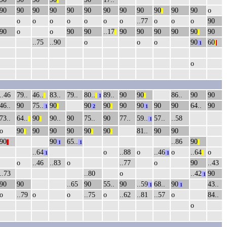
||
90
90
90
90
90
90
90
90
90
90
90
90
о
||
о
о
о
о
о
о
о
..77
о
о
о
90
90
о
о
90
90
..17
90
90
90
90
90
90
||
||
..75
..90
о
о
о
90
60
1
|
|
о
..46
79..
46..
83..
79..
80..
89..
90
90
86..
90
90
||
||
1
||
46..
90
75..
90
90
90
90
90
90
90
64..
90
1
||
2
||
1
73..
64..
90
90..
90
75..
90
77..
59..
57..
..58
||
||
1
о
90
90
90
90
90
90
81..
90
90
||
||
||
90
90
65..
..86
90
||
1
1
||
..64
о
..88
о
..46
о
..64
о
1
1
||
о
..46
..83
о
..77
о
90
..43
..73
..80
о
..42
90
1
90
90
..65
90
55..
90
..59
68..
90
43..
1
1
о
..79
о
о
..75
о
..62
..81
..57
о
84..
о