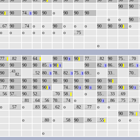
||
90
90
90
90
74..
90
90
о
90
90
90
||
1
о
о
90
..67
90
..74
о
о
90
о
о
о
90
90
90
о
||
о
о
о
о
о
о
о
..75
о
77..
..82
90
64..
90
90
90
77..
..82
90
75..
..70
||
||
1
||
90
90
90
90
85..
90
90
82..
86..
90
85..
1
||
1
1
||
1
..43
90
..52
80..
78..
82..
75..
69..
о
33..
70..
1
1
1
82..
90
90
90
90
90
90
90
90
90
90
90
||
..77
90
90
90
90
74..
90
90
90
90
90
90
||
1
1
1
||
1
..56
57..
90..
52..
..70
58..
о
55..
..33
..69
||
..81
..64
..56
70..
..74
о
90
..86
..75
..79
1
о
..57
о
..83
56..
..62
о
..82
..77
о
о
90
79..
||
о
..80
о
..58
90
..86
..55
о
о
||
о