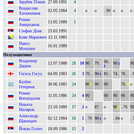
Заурбек Плиев
27.09.1991
4
Владислав
02.05.1984
4
о
о
..90
о
о
о
Хатаженков
Роман
13.05.1989
1
Амирханов
Стефан Деак
23.03.1991
Боян Маркович
12.11.1985
Павел
16.01.1989
Мочалин
Полузащитники
Владимир
90..
12.07.1988
28
10
90
79..
90
9
2
Дядюн
2
Гогита Гогуа
04.09.1983
26
3
70..
90
85..
74..
78..
..
1
Казбек
30.06.1985
24
90
90
90
76..
о
||
||
Гетериев
Роман
11.05.1986
24
4
90
90
90
90
9
Концедалов
Никита
23.10.1989
17
2
о
87..
о
90
..76
9
||
Маляров
Александр
02.12.1984
16
1
..70
90
о
..84
о
..
1
Щаницин
Йован Голич
18.09.1986
15
2