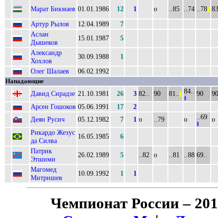
Марат Бикмаев
01.01.1986
12
1
о
..85
..74
..78
83
||
Артур Рылов
12.04.1989
7
Аслан
15.01.1987
5
Дышеков
Александр
30.09.1988
1
Хохлов
Олег Шалаев
06.02.1992
Нападающие
84..
Давид Сирадзе
21.10.1981
26
3
82..
90
81..
90
9
||
1
Арсен Гошоков
05.06.1991
17
2
..69
Деян Русич
05.12.1982
7
1
о
..79
о
о
1
Рикардо Жезус
16.05.1985
6
да Силва
Патрик
26.02.1989
5
..82
о
..81
..88
69..
Этшими
Магомед
10.09.1992
1
1
Митришев
Чемпионат России – 20