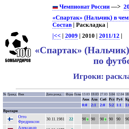
Чемпионат России
—>
2
«Спартак» (Нальчик) в чем
Состав
| Раскладка |
|<<
|
2009
| 2010 |
2011/12
|
«Спартак» (Нальчик)
по футб
Игроки: раскл
№
Гражд.
Имя
Дата рожд.
Игры
Голы
13.03
19.03
27.03
3.04
12.04
18
Анж
Ала
Сиб
Рст
Руб
К
0:0
2:1
2:0
5:2
1:1
1:
Вратари
Отто
30.11.1981
22
90
90
90
90
90
9
0
0
Фредриксон
Александр