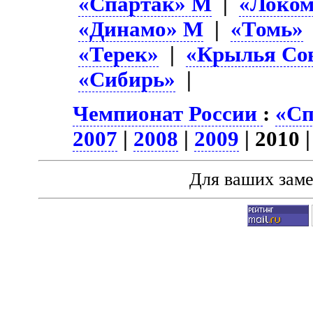
«Спартак» М
|
«Локом
«Динамо» М
|
«Томь»
«Терек»
|
«Крылья Со
«Сибирь»
|
Чемпионат России
:
«Сп
2007
|
2008
|
2009
| 2010 
Для ваших зам