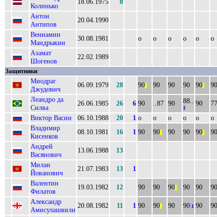
18.06.1975
8
Колинько
Антон
20.04.1990
Антипов
Вениамин
30.08.1981
о
о
о
о
о
о
Мандрыкин
Азамат
22.02.1989
Шогенов
Защитники
Миодраг
06.09.1979
28
90
90
90
90
90
9
||
||
Джудович
Леандро да
88..
26.06.1985
26
6
90
..87
90
90
77
Силва
1
Виктор Васин
06.10.1988
20
1
о
о
о
о
о
о
Владимир
08.10.1981
16
1
90
90
90
90
90
9
||
||
Кисенков
Андрей
13.06.1988
13
Васянович
Милан
21.07.1983
13
1
Йованович
Валентин
19.03.1982
12
90
90
90
90
90
9
||
Филатов
Александр
20.08.1982
11
1
90
90
90
90
90
9
||
1
Амисулашвили