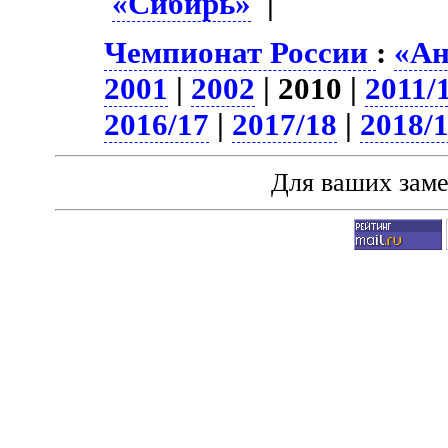
«Сибирь»
|
Чемпионат России
:
«Ан
2001
|
2002
| 2010 |
2011/
2016/17
|
2017/18
|
2018/
Для ваших зам