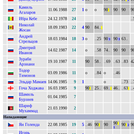
Камиль
11.06.1988
27
1
о
о
90
90
90
9
||
Агаларов
Ибра Кебе
24.12.1978
24
..
Николай
18.09.1983
22
4
90
84..
||
Жосан
Андрей
18.03.1984
18
3
о
..25
90
90
63..
1
1
Стрельцов
Дмитрий
14.02.1987
14
о
..58
74..
90
90
9
Иванов
Зураби
19.10.1987
11
90
58..
..69
..63
..83
42
Арзиани
Тодор
03.09.1986
11
о
..84
о
..46
Тимонов
Эльдар Мамаев
14.06.1985
9
1
о
..73
..
Гоча Ходжава
16.03.1985
9
90
25..
69..
46..
..63
..
||
||
||
Шамиль
01.04.1985
7
Бурзиев
Шариф
21.03.1990
2
Мухаммад
Нападающие
90
||
Ян Голенда
22.08.1985
19
5
..46
90
90
90
9
||
||
2
1
Игорь