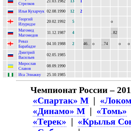
21.03.1982
13
1
Стрелков
Илья Кухарчук
02.08.1990
12
2
Георгий
20.02.1992
5
о
Илуридзе
Магомед
11.12.1987
4
..82
Магомедов
Реваз
04.10.1988
2
46..
о
..74
о
о
Барабадзе
Дмитрий
02.05.1985
Васильев
Мирослав
08.09.1990
Славов
Иса Элиакву
25.10.1985
Чемпионат России – 20
«Спартак» М
|
«Локом
«Динамо» М
|
«Томь»
«Терек»
|
«Крылья Со