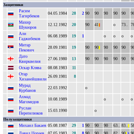
Защитники
Расим
04.05.1984
28
2
90
90
90
90
90
9
Тагирбеков
Махир
12.12.1982
20
90
41
о
73..
78
|
|
Шукюров
Али
06.08.1989
19
1
о
о
о
о
Гаджибеков
Митар
28.09.1981
19
90
90
90
90
90
9
||
Пекович
Дато
27.06.1980
13
90
90
90
90
90
9
Квирквелия
Оскар Клява
08.08.1983
11
Отар
26.09.1981
8
Хизанейшвили
Мурад
22.03.1992
о
Курбанов
Ахмад
10.08.1989
о
о
о
Магомедов
Руслан
15.03.1990
о
Перепелюков
Полузащитники
Михаил Бакаев
05.08.1987
29
1
90
90
90
63..
83..
58
||
Давид Цораев
07.05.1983
28
8
90
90
90
82..
90
9
||
2