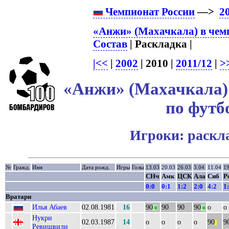
Чемпионат России
—>
2
«Анжи» (Махачкала) в чем
Состав
| Раскладка |
|<<
|
2002
| 2010 |
2011/12
|
>
«Анжи» (Махачкала) 
по футб
Игроки: раскл
№
Гражд.
Имя
Дата рожд.
Игры
Голы
13.03
20.03
26.03
3.04
11.04
19
СНч
Амк
ЦСК
Ала
Сиб
Р
0:0
0:1
1:2
2:0
4:2
1
Вратари
Илья Абаев
02.08.1981
16
90
90
90
90
о
о
0
0
Нукри
02.03.1987
14
о
о
о
о
90
9
||
Ревишвили