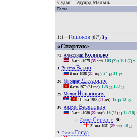
Судья – Эдуард Малый.
Голы
Гошоков
1:1—
(87')
3
2
«Спартак»
Колинько
Александр
73.
103
7
101
7
18-июн-1975
(
35
лет).
(
)
(
)
7
7
Васин
Виктор
3.
24
21
6-окт-1988
(
22
года).
19
17
Джудович
Миодраг
20.
125
122
6-сен-1979
(
31
год).
26
26
Йованович
Милан
29.
12
12
/
21-июл-1983
(
27
лет).
12
12
Васянович
Андрей
38.
16
11
12
10
13-июн-1988
(
22
года).
(
)
(
)
11
Сирадзе
, 80'
Давид
8.
58
21-окт-1981
(
29
лет).
25
Гогуа
Гогита
7.