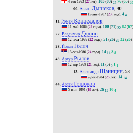
103
83
76
65
4-сен-1983
(
27
лет).
(
)
(
)
25
2
Дышеков
, 90'
Аслан
99.
4
15-янв-1987
(
23
года).
4
Концедалов
Роман
11.
100
71
82
67
11-май-1986
(
24
года).
(
)
(
22
Дядюн
Владимир
22.
51
26
32
26
12-июл-1988
(
22
года).
(
)
(
)
26
Голич
Йован
28.
14
8
18-сен-1986
(
24
года).
14
8
Рылов
Артур
43.
11
5
1
12-апр-1989
(
21
год).
(
)
5
1
Щаницин
, 58'
Александр
13.
14
2-дек-1984
(
25
лет).
14
Гошоков
Арсен
44.
26
10
5-июн-1991
(
19
лет).
15
4