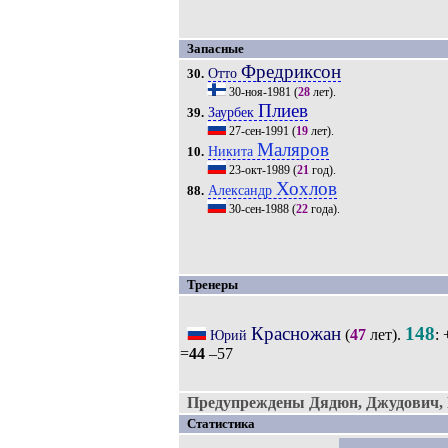
Запасные
Фредриксон
Отто
30.
30-ноя-1981
(
28
лет).
Плиев
Заурбек
39.
27-сен-1991
(
19
лет).
Маляров
Никита
10.
23-окт-1989
(
21
год).
Хохлов
Александр
88.
30-сен-1988
(
22
года).
Тренеры
Красножан
148
(
47
лет).
: 
Юрий
=
44
–57
Предупреждены Дядюн, Джудович, 
Статистика