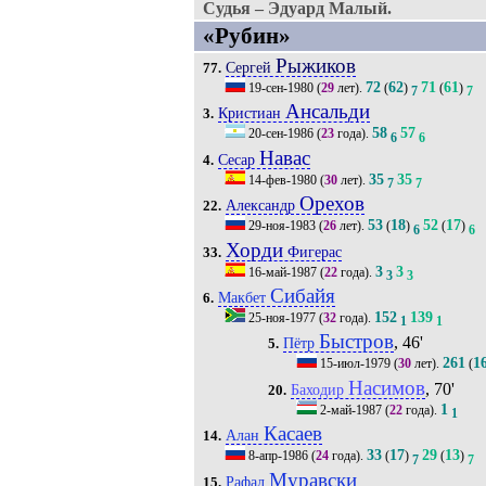
Судья – Эдуард Малый.
«Рубин»
Рыжиков
Сергей
77.
72
62
71
61
19-сен-1980
(
29
лет).
(
)
(
)
7
7
Ансальди
Кристиан
3.
58
57
20-сен-1986
(
23
года).
6
6
Навас
Сесар
4.
35
35
14-фев-1980
(
30
лет).
7
7
Орехов
Александр
22.
53
18
52
17
29-ноя-1983
(
26
лет).
(
)
(
)
6
6
Хорди
Фигерас
33.
3
3
16-май-1987
(
22
года).
3
3
Сибайя
Макбет
6.
152
139
25-ноя-1977
(
32
года).
1
1
Быстров
, 46'
Пётр
5.
261
1
15-июл-1979
(
30
лет).
(
Насимов
, 70'
Баходир
20.
1
2-май-1987
(
22
года).
1
Касаев
Алан
14.
33
17
29
13
8-апр-1986
(
24
года).
(
)
(
)
7
7
Муравски
Рафал
15.