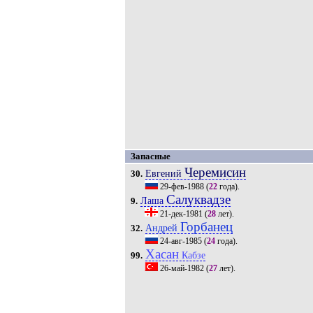
Запасные
Черемисин
Евгений
30.
29-фев-1988
(
22
года).
Салуквадзе
Лаша
9.
21-дек-1981
(
28
лет).
Горбанец
Андрей
32.
24-авг-1985
(
24
года).
Хасан
Кабзе
99.
26-май-1982
(
27
лет).