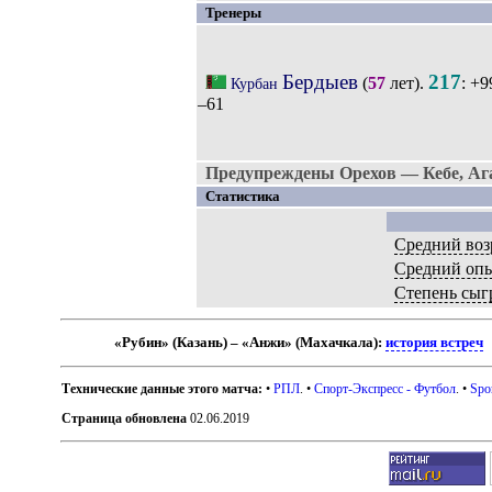
Тренеры
Бердыев
217
(
57
лет).
: +9
Курбан
–61
Предупреждены Орехов — Кебе, Аг
Статистика
Средний воз
Средний оп
Степень сыг
«Рубин» (Казань) – «Анжи» (Махачкала):
история встреч
Технические данные этого матча:
•
РПЛ
. •
Спорт-Экспресс - Футбол
. •
Spo
Страница обновлена
02.06.2019