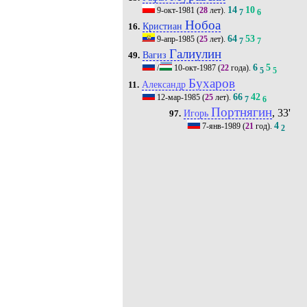
14
10
9-окт-1981
(
28
лет).
7
6
Нобоа
Кристиан
16.
64
53
9-апр-1985
(
25
лет).
7
7
Галиулин
Вагиз
49.
6
5
/
10-окт-1987
(
22
года).
5
5
Бухаров
Александр
11.
66
42
12-мар-1985
(
25
лет).
7
6
Портнягин
, 33'
Игорь
97.
4
7-янв-1989
(
21
год).
2