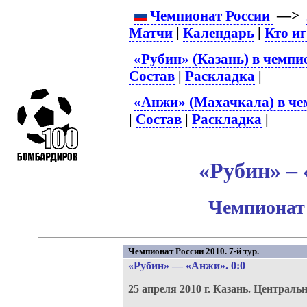
Чемпионат России
—>
Матчи
|
Календарь
|
Кто и
«Рубин» (Казань) в чемпи
Состав
|
Раскладка
|
«Анжи» (Махачкала) в че
|
Состав
|
Раскладка
|
«Рубин» – 
Чемпионат 
Чемпионат России 2010. 7-й тур.
«Рубин»
—
«Анжи»
. 0:0
25 апреля 2010 г.
Казань.
Центральн