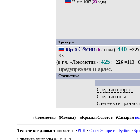
27-янв-1987
(
23
года).
Тренеры
Сёмин
440
(
62
года).
: +
227
Юрий
–93
425
(в т.ч. «Локомотив»:
: +
226
=113 –8
Предупреждён Шарлес.
Статистика
Средний возраст
Средний опыт
Степень сыграннос
«Локомотив» (Москва) – «Крылья Советов» (Самара):
ис
Технические данные этого матча:
•
РПЛ
. •
Спорт-Экспресс - Футбол
. •
Spo
Страница обновлена
02.06.2019