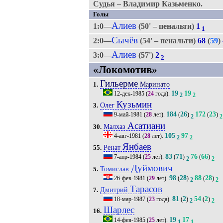
Судья – Владимир Казьменко.
Голы
Алиев
1:0—
(50' – пенальти)
1
1
Сычёв
2:0—
(54' – пенальти)
68
(
59
)
Алиев
3:0—
(57')
2
2
«Локомотив»
Гильерме
Маринато
1.
19
19
12-дек-1985
(
24
года).
2
2
Кузьмин
Олег
3.
184
26
172
23
9-май-1981
(
28
лет).
(
)
(
)
2
2
Асатиани
Малхаз
30.
105
97
4-авг-1981
(
28
лет).
2
2
Янбаев
Ренат
55.
83
71
76
66
7-апр-1984
(
25
лет).
(
)
(
)
2
2
Дуймович
Томислав
5.
98
28
88
28
26-фев-1981
(
29
лет).
(
)
(
)
2
2
Тарасов
Дмитрий
7.
81
2
54
2
18-мар-1987
(
23
года).
(
)
(
)
2
2
Шарлес
16.
19
17
14-фев-1985
(
25
лет).
1
1