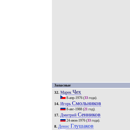
Запасные
Чех
Марек
32.
8-апр-1976
(
33
года).
Смольников
Игорь
14.
8-авг-1988
(
21
год).
Сенников
Дмитрий
17.
24-июн-1976
(
33
года).
Глушаков
Денис
8.