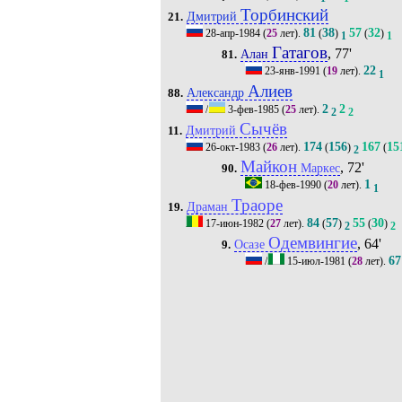
Торбинский
Дмитрий
21.
81
38
57
32
28-апр-1984
(
25
лет).
(
)
(
)
1
1
Гатагов
, 77'
Алан
81.
22
23-янв-1991
(
19
лет).
1
Алиев
Александр
88.
2
2
/
3-фев-1985
(
25
лет).
2
2
Сычёв
Дмитрий
11.
174
156
167
15
26-окт-1983
(
26
лет).
(
)
(
2
Майкон
, 72'
Маркес
90.
1
18-фев-1990
(
20
лет).
1
Траоре
Драман
19.
84
57
55
30
17-июн-1982
(
27
лет).
(
)
(
)
2
2
Одемвингие
, 64'
Осазе
9.
67
/
15-июл-1981
(
28
лет).