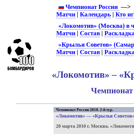
Чемпионат России
—>
Матчи
|
Календарь
|
Кто и
«Локомотив» (Москва) в 
Матчи
|
Состав
|
Раскладк
«Крылья Советов» (Самар
Матчи
|
Состав
|
Раскладк
«Локомотив» – «Кр
Чемпионат 
Чемпионат России 2010. 2-й тур.
«Локомотив»
—
«Крылья Советов
20 марта 2010 г.
Москва.
«Локомоти