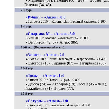
• Медведев (58), Пекович (60 – а/г) — Цораев (21,
Голенда (34, 48).
7-й тур.
«Рубин» – «Анжи». 0:0
25 апреля 2010 г. Казань. Центральный стадион. 8 100.
9-й тур.
«Спартак» М – «Анжи». 3:0
6 мая 2010 г. Москва. «Локомотив». 19 000.
• Веллитон (42, 67), Алекс (86).
11-й тур. (Перенесенный матч).
«Зенит» – «Анжи». 2:1
4 июля 2010 г. Санкт-Петербург. «Петровский». 21 400.
• Быстров (15), Зырянов (87) — Тагирбеков (66).
13-й тур.
«Томь» – «Анжи». 1:4
18 июля 2010 г. Томск. «Труд». 9 800.
• Дзюба (74) — Агаларов (19), Жосан (45 – пен.),
Гаджибеков (71), Цораев (77).
15-й тур.
«Сатурн» – «Анжи». 1:0
30 июля 2010 г. Раменское. «Сатурн». 4 000.