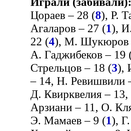
Играли (забивали)
Цораев
– 28 (
8
),
Р. 
Агаларов
– 27 (
1
),
И
22 (
4
),
М. Шукюров
А. Гаджибеков
– 19 
Стрельцов
– 18 (
3
),
– 14,
Н. Ревишвили
Д. Квирквелия
– 13
Арзиани
– 11,
О. Кл
Э. Мамаев
– 9 (
1
),
Г