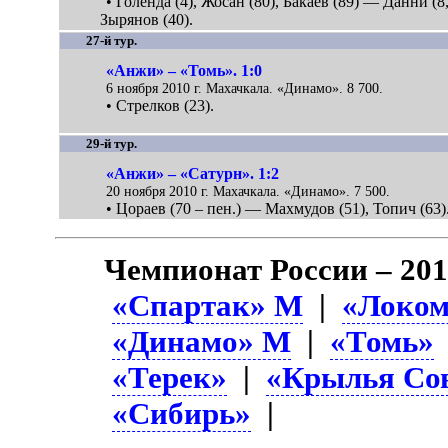
• Голенда (4), Жосан (80), Бакаев (89) — Данни (8,
Зырянов (40).
27-й тур.
«Анжи» – «Томь». 1:0
6 ноября 2010 г. Махачкала. «Динамо». 8 700.
• Стрелков (23).
29-й тур.
«Анжи» – «Сатурн». 1:2
20 ноября 2010 г. Махачкала. «Динамо». 7 500.
• Цораев (70 – пен.) — Махмудов (51), Топич (63)
Чемпионат России – 20
«Спартак» М
|
«Локом
«Динамо» М
|
«Томь»
«Терек»
|
«Крылья Со
«Сибирь»
|