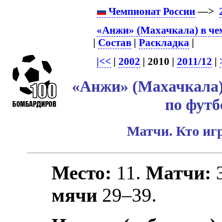
Чемпионат России
—>
«Анжи» (Махачкала) в че
|
Состав
|
Раскладка
|
|<<
|
2002
| 2010 |
2011/12
|
«Анжи» (Махачкала)
по футб
Матчи. Кто игр
Место:
11.
Матчи:
мячи
29–39.