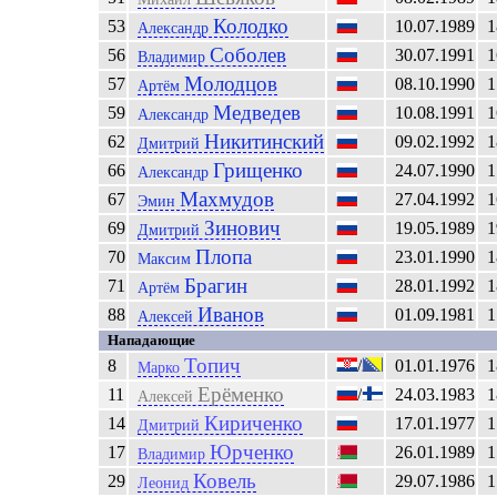
Колодко
53
10.07.1989
1
Александр
Соболев
56
30.07.1991
1
Владимир
Молодцов
57
08.10.1990
1
Артём
Медведев
59
10.08.1991
1
Александр
Никитинский
62
09.02.1992
1
Дмитрий
Грищенко
66
24.07.1990
1
Александр
Махмудов
67
27.04.1992
1
Эмин
Зинович
69
19.05.1989
1
Дмитрий
Плопа
70
23.01.1990
1
Максим
Брагин
71
28.01.1992
1
Артём
Иванов
88
01.09.1981
1
Алексей
Нападающие
Топич
8
/
01.01.1976
1
Марко
Ерёменко
11
/
24.03.1983
1
Алексей
Кириченко
14
17.01.1977
1
Дмитрий
Юрченко
17
26.01.1989
1
Владимир
Ковель
29
29.07.1986
1
Леонид