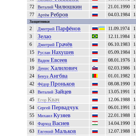
Чилюшкин
72
21.01.1990
1
Виталий
Ребров
77
04.03.1984
1
Артём
Защитники
Парфёнов
2
/
11.09.1974
1
Дмитрий
Зелао
3
12.11.1984
1
Грачёв
6
06.10.1983
1
Дмитрий
Нахушев
15
05.09.1984
1
Руслан
Евсеев
16
08.01.1976
1
Вадим
Халилович
19
02.03.1986
1
Денис
Ангбва
24
01.01.1982
1
Бенуа
Проньков
42
08.08.1990
1
Фёдор
Зайцев
43
13.05.1991
1
Виталий
Квач
45
12.06.1988
1
Егор
Первадчук
54
06.01.1991
1
Сергей
Кузяев
55
22.01.1988
1
Михаил
Васиев
61
14.04.1990
1
Фарход
Мальков
63
12.07.1988
1
Евгений