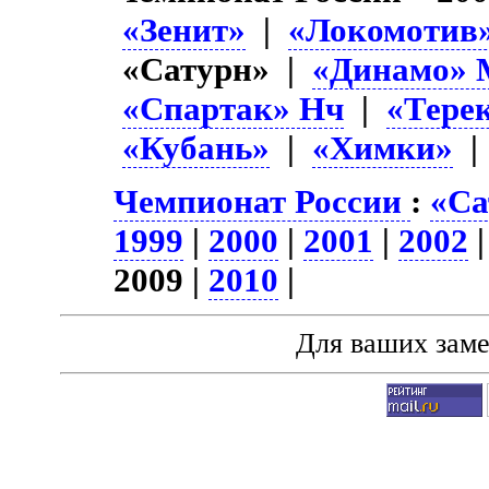
«Зенит»
|
«Локомотив
«Сатурн» |
«Динамо» 
«Спартак» Нч
|
«Тере
«Кубань»
|
«Химки»
Чемпионат России
:
«Са
1999
|
2000
|
2001
|
2002
2009 |
2010
|
Для ваших зам