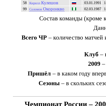
Кулешов
58
03.01.1991
1
Кирилл
Окоронкво
99
02.03.1987
1
Соломон
Состав команды (кроме 
Данн
Всего ЧР
– количество матчей 
Клуб
– 
2009
– 
Пришёл
– в каком году впер
Сезоны
– в скольких сез
Чемпионат России – 20