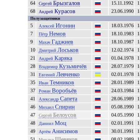
Брызгалов
64
15.11.1992
1
Сергей
Курасов
68
23.06.1990
1
Андрей
Полузащитники
Игонин
5
18.03.1976
1
Алексей
Немов
7
18.10.1983
1
Пётр
Гаджиев
9
18.10.1987
1
Махач
Лоськов
10
12.02.1974
1
Дмитрий
Каряка
21
01.04.1978
1
Андрей
Кузьмичёв
28
28.07.1979
1
Владимир
Левченко
31
02.01.1978
1
Евгений
Темников
35
28.01.1989
1
Иван
Воробьёв
37
24.03.1984
1
Роман
Сапета
41
28.06.1989
1
Александр
Спирин
46
05.08.1990
1
Михаил
Белоусов
47
04.05.1990
1
Сергей
Моц
48
02.01.1991
1
Даниил
Анисимов
49
30.01.1991
1
Артём
Шевяков
51
08.02.1989
1
Михаил