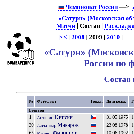
Чемпионат России
—>
«Сатурн» (Московская обл
Матчи
| Состав |
Раскладк
|<<
|
2008
| 2009 |
2010
|
«Сатурн» (Московска
России по 
Состав
№
Футболист
Гражд.
Дата рожд.
Р
Вратари
Кински
1
31.05.1975
1
Антонин
Макаров
30
23.08.1978
1
Александр
Филиппов
65
10.06.1992
1
Михаил