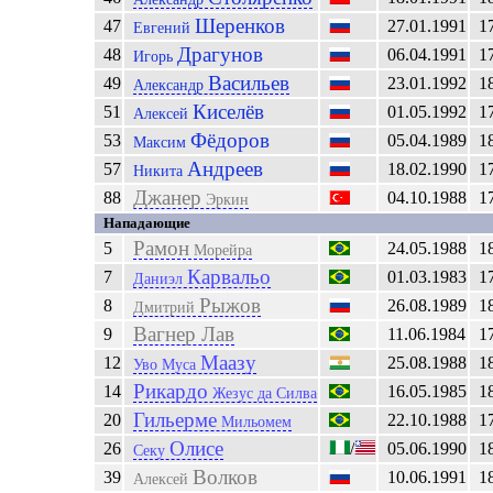
Шеренков
47
27.01.1991
1
Евгений
Драгунов
48
06.04.1991
1
Игорь
Васильев
49
23.01.1992
1
Александр
Киселёв
51
01.05.1992
1
Алексей
Фёдоров
53
05.04.1989
1
Максим
Андреев
57
18.02.1990
1
Никита
Джанер
88
04.10.1988
1
Эркин
Нападающие
Рамон
5
24.05.1988
1
Морейра
Карвальо
7
01.03.1983
1
Даниэл
Рыжов
8
26.08.1989
1
Дмитрий
Вагнер Лав
9
11.06.1984
1
Маазу
12
25.08.1988
1
Уво Муса
Рикардо
14
16.05.1985
1
Жезус да Силва
Гильерме
20
22.10.1988
1
Мильомем
Олисе
26
/
05.06.1990
1
Секу
Волков
39
10.06.1991
1
Алексей