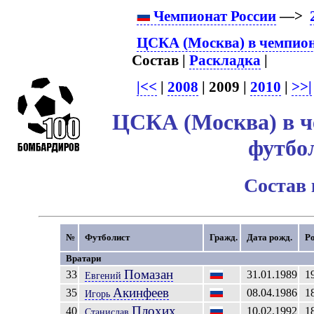
Чемпионат России
—>
ЦСКА (Москва) в чемпион
Состав |
Раскладка
|
|<<
|
2008
| 2009 |
2010
|
>>|
ЦСКА (Москва) в ч
футбо
Состав
№
Футболист
Гражд.
Дата рожд.
Р
Вратари
Помазан
33
31.01.1989
1
Евгений
Акинфеев
35
08.04.1986
1
Игорь
Плохих
40
10.02.1992
1
Станислав