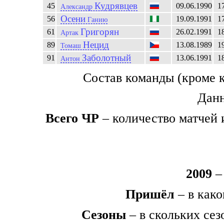
Кудрявцев
45
09.06.1990
1
Александр
Осени
56
19.09.1991
1
Ганию
Григорян
61
26.02.1991
1
Артак
Нецид
89
13.08.1989
1
Томаш
Заболотный
91
13.06.1991
1
Антон
Состав команды (кроме 
Данн
Всего ЧР
– количество матчей 
2009
– 
Пришёл
– в како
Сезоны
– в скольких сез