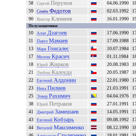
Перунов
58
04.06.1990
1
Сергей
Федотов
59
02.03.1992
1
Семён
Климеев
90
16.01.1990
1
Виктор
Полузащитники
Дзагоев
10
17.06.1990
1
Алан
Мамаев
11
17.09.1988
1
Павел
Гонсалес
13
10.07.1984
1
Марк
Красич
17
01.11.1984
1
Милош
Жирков
18
20.08.1983
1
Юрий
Калоуда
21
20.05.1987
1
Любош
Алдонин
22
22.01.1980
1
Евгений
Пилиев
23
21.03.1991
1
Ника
Рахимич
25
04.04.1976
1
Элвер
Петраков
38
27.01.1991
1
Юрий
Замешаев
41
14.05.1991
1
Дмитрий
Кобзарь
43
09.08.1992
1
Евгений
Максименко
44
08.12.1990
1
Виталий
Столяренко
46
18.01.1991
1
Александр