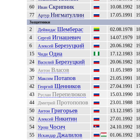
Скрипник
60
10.08.1992
1
Иван
Нигматуллин
77
17.05.1991
1
Артур
Защитники
Шемберас
2
02.08.1978
1
Дейвидас
Игнашевич
4
14.07.1979
1
Сергей
Березуцкий
6
20.06.1982
1
Алексей
Одиа
15
17.12.1983
1
Чиди
Березуцкий
24
20.06.1982
1
Василий
Власов
36
11.05.1989
1
Антон
Потапов
37
21.05.1991
1
Максим
Щенников
42
27.04.1991
1
Георгий
Перепелюков
43
15.03.1990
1
Руслан
Протопопов
44
23.01.1988
1
Дмитрий
Григорьев
50
13.12.1985
1
Антон
Никитин
52
27.01.1992
1
Алексей
Чосич
54
24.10.1992
1
Урош
Джалилов
55
/
01.06.1992
1
Искандар