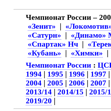
Чемпионат России – 20
«Зенит»
|
«Локомотив
«Сатурн»
|
«Динамо» 
«Спартак» Нч
|
«Тере
«Кубань»
|
«Химки»
Чемпионат России
:
ЦСК
1994
|
1995
|
1996
|
1997
2004
|
2005
|
2006
|
2007
2013/14
|
2014/15
|
2015/
2019/20
|