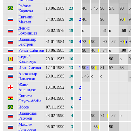
Рафаэл
18.06.1989
23
46..
..46
90
57..
90
6
Кариока
Евгений
24.07.1989
20
2
46..
90
90
9
||
Макеев
Денис
06.02.1978
19
о
..81
о
..68
7
Бояринцев
Владимир
31.01.1984
18
4
72..
90
..90
..57
90
9
||
||
1
Быстров
Ренат Сабитов
13.06.1985
18
90
46..
..74
о
..90
о
||
Сергей
20.01.1982
16
90
о
9
Ковальчук
Иван Саенко
17.10.1983
13
1
90
90
81..
57..
68..
.
1
||
Александр
20.01.1985
10
..46
о
о
.
Павленко
Жано
10.10.1992
8
2
Ананидзе
Квинси
15.04.1986
8
2
Овусу-Абейе
Ибсон
07.11.1983
6
Владислав
28.02.1990
4
90
74..
..57
о
||
Рыжков
Максим
06.07.1990
3
..66
90
||
Григорьев