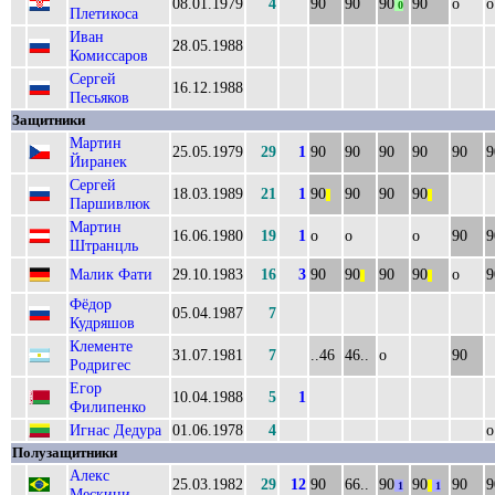
08.01.1979
4
90
90
90
90
о
о
0
Плетикоса
Иван
28.05.1988
Комиссаров
Сергей
16.12.1988
Песьяков
Защитники
Мартин
25.05.1979
29
1
90
90
90
90
90
9
Йиранек
Сергей
18.03.1989
21
1
90
90
90
90
||
||
Паршивлюк
Мартин
16.06.1980
19
1
о
о
о
90
9
Штранцль
Малик Фати
29.10.1983
16
3
90
90
90
90
о
9
||
||
Фёдор
05.04.1987
7
Кудряшов
Клементе
31.07.1981
7
..46
46..
о
90
Родригес
Егор
10.04.1988
5
1
Филипенко
Игнас Дедура
01.06.1978
4
о
Полузащитники
Алекс
25.03.1982
29
12
90
66..
90
90
90
9
1
||
1
Мескини