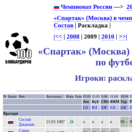
Чемпионат России
—>
2
«Спартак» (Москва) в чемп
Состав
| Раскладка |
|<<
|
2008
| 2009 |
2010
|
>>|
«Спартак» (Москва) 
по футб
Игроки: раскл
№
Гражд.
Имя
Дата рожд.
Игры
Голы
15.03
21.03
5.04
11.04
18.04
2
Зен
Куб
СНч
ФКМ
Тер
Р
1:1
0:1
2:0
1:3
2:0
2
Вратари
Сослан
13.03.1987
26
о
о
о
о
90
9
0
Джанаев
Стипе