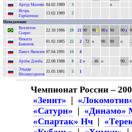
Артур Малоян
04.02.1989
3
о
Игорь
13.02.1989
2
Горбатенко
Нападающие
Веллитон
22.10.1986
28
21
90
90
90
90
90
9
||
1
1
Соарес
Никита
01.02.1985
22
2
..72
о
90..
90
о
.
Баженов
Павел Яковлев
07.04.1991
14
4
Артём Дзюба
22.08.1988
8
2
о
..46
о
90..
о
Эльдар
31.05.1981
5
1
Низамутдинов
Чемпионат России – 20
«Зенит»
|
«Локомотив
«Сатурн»
|
«Динамо» 
«Спартак» Нч
|
«Тере
«Кубань»
|
«Химки»