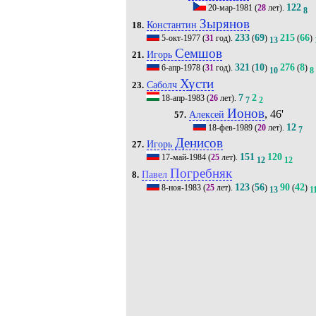
122
20-мар-1981
(
28
лет).
8
Зырянов
Константин
18.
233
69
215
66
5-окт-1977
(
31
год).
(
)
(
)
13
Семшов
Игорь
21.
321
10
276
8
6-апр-1978
(
31
год).
(
)
(
)
10
8
Хусти
Саболч
23.
7
2
18-апр-1983
(
26
лет).
7
2
Ионов
, 46'
Алексей
57.
12
18-фев-1989
(
20
лет).
7
Денисов
Игорь
27.
151
120
17-май-1984
(
25
лет).
12
12
Погребняк
Павел
8.
123
56
90
42
8-ноя-1983
(
25
лет).
(
)
(
)
13
1