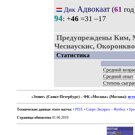
Адвокаат
(
61
год)
Дик
94
: +
46
=31 –17
Предупреждены Ким, 
Чеснаускис, Окоронкво
Статистика
Средний возра
Средний опыт
Степень сыгра
«Зенит» (Санкт-Петербург) – ФК «Москва» (Москва):
ист
Технические данные этого матча:
•
РПЛ
. •
Спорт-Экспресс - Футбол
. •
Spo
Страница обновлена
01.06.2019