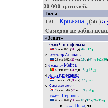
20 000 зрителей.
Голы
Крижанац
1:0—
(56')
5
Самедов не забил пенал
«Зенит»
Чонтофальски
Камил
1.
44
42
3-июн-1978
(
31
год).
1
1
Анюков
Александр
2.
168
97
162
96
28-сен-1982
(
26
лет).
(
)
(
)
12
Мейра
Фернанду
3.
13
13
5-июн-1978
(
31
год).
13
13
Крижанац
Ивица
4.
77
65
13-апр-1979
(
30
лет).
9
9
Ким
Дон Джин
5.
59
54
29-янв-1982
(
27
лет).
8
8
Широков
Роман
15.
86
36
70
23
6-июл-1981
(
28
лет).
(
)
(
)
9
3
Ширл
, 90'
Радек
11.