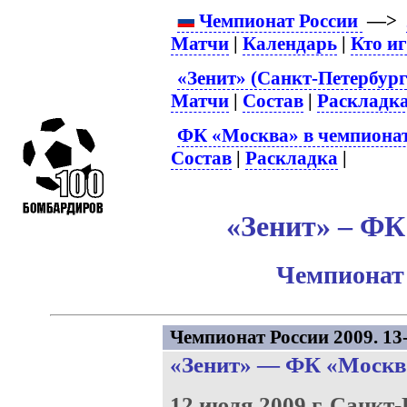
Чемпионат России
—>
Матчи
|
Календарь
|
Кто и
«Зенит» (Санкт-Петербург
Матчи
|
Состав
|
Раскладк
ФК «Москва» в чемпионат
Состав
|
Раскладка
|
«Зенит» – ФК
Чемпионат 
Чемпионат России 2009. 13-
«Зенит»
—
ФК «Москв
12 июля 2009 г.
Санкт-