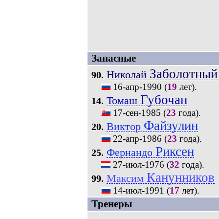
Запасные
Заболотный
Николай
90.
16-апр-1990
(
19
лет).
Губочан
Томаш
14.
17-сен-1985
(
23
года).
Файзулин
Виктор
20.
22-апр-1986
(
23
года).
Риксен
Фернандо
25.
27-июл-1976
(
32
года).
Канунников
Максим
99.
14-июл-1991
(
17
лет).
Тренеры