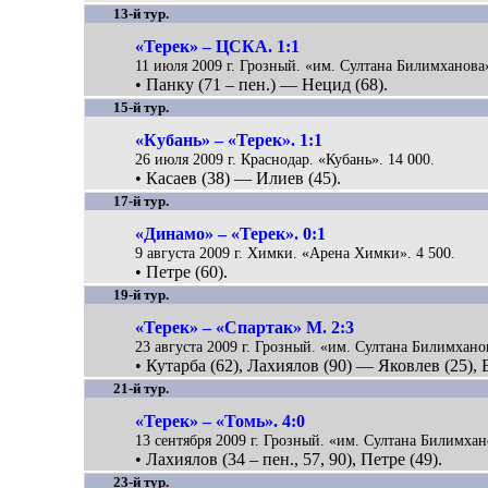
13-й тур.
«Терек» – ЦСКА. 1:1
11 июля 2009 г. Грозный. «им. Султана Билимханова»
• Панку (71 – пен.) — Нецид (68).
15-й тур.
«Кубань» – «Терек». 1:1
26 июля 2009 г. Краснодар. «Кубань». 14 000.
• Касаев (38) — Илиев (45).
17-й тур.
«Динамо» – «Терек». 0:1
9 августа 2009 г. Химки. «Арена Химки». 4 500.
• Петре (60).
19-й тур.
«Терек» – «Спартак» М. 2:3
23 августа 2009 г. Грозный. «им. Султана Билимханов
• Кутарба (62), Лахиялов (90) — Яковлев (25), 
21-й тур.
«Терек» – «Томь». 4:0
13 сентября 2009 г. Грозный. «им. Султана Билимхан
• Лахиялов (34 – пен., 57, 90), Петре (49).
23-й тур.