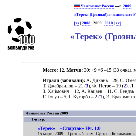
Чемпионат России
—>
2009
«Терек» (Грозный) в чемпионате Р
|<<
|
2008
| 2009 |
2010
|
>>|
«Терек» (Грозны
Место:
12.
Матчи:
30: +9 =6 –15 (33 очка),
Играли (забивали):
А. Дикань
– 29,
С. Оме
Т. Джабраилов
– 21 (
3
),
Ф. Петре
– 19 (
2
),
Л.
З. Хаймович
– 12,
А. Кацаев
– 11,
С. Бендзь
–
Г. Гогуа
– 5,
Г. Кутарба
– 2 (
1
),
Э. Бракамонт
Чемпионат России 2009
1-й тур.
«Терек» – «Спартак» Нч. 1:0
15 марта 2009 г. Грозный. «им. Султана Билимханова