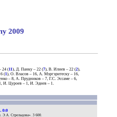
лу 2009
 24 (
11
),
Д. Панку
– 22 (
7
),
В. Илиев
– 22 (
2
),
6 (
1
),
О. Власов
– 16,
А. Мэргэритеску
– 16,
енко
– 8,
А. Прудников
– 7,
Г.С. Эссаме
– 6,
1,
И. Цуроев
– 1,
И. Эдиев
– 1.
 0:0
. Э.А. Стрельцова». 3 600.