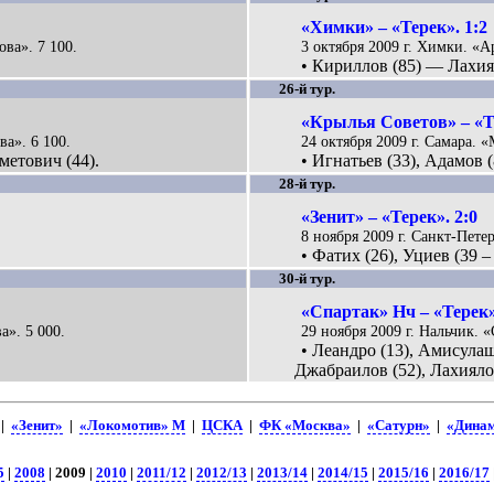
«Химки» – «Терек». 1:2
ова». 7 100.
3 октября 2009 г. Химки. «А
• Кириллов (85) — Лахиял
26-й тур.
«Крылья Советов» – «Те
ва». 6 100.
24 октября 2009 г. Самара. «
метович (44).
• Игнатьев (33), Адамов (
28-й тур.
«Зенит» – «Терек». 2:0
8 ноября 2009 г. Санкт-Пете
• Фатих (26), Уциев (39 – 
30-й тур.
«Спартак» Нч – «Терек»
а». 5 000.
29 ноября 2009 г. Нальчик. «
• Леандро (13), Амисулаш
Джабраилов (52), Лахиялов
|
«Зенит»
|
«Локомотив» М
|
ЦСКА
|
ФК «Москва»
|
«Сатурн»
|
«Дина
5
|
2008
| 2009 |
2010
|
2011/12
|
2012/13
|
2013/14
|
2014/15
|
2015/16
|
2016/17