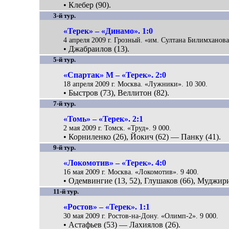
• Клебер (90).
3-й тур.
«Терек» – «Динамо». 1:0
4 апреля 2009 г. Грозный. «им. Султана Билимханова
• Джабраилов (13).
5-й тур.
«Спартак» М – «Терек». 2:0
18 апреля 2009 г. Москва. «Лужники». 10 300.
• Быстров (73), Веллитон (82).
7-й тур.
«Томь» – «Терек». 2:1
2 мая 2009 г. Томск. «Труд». 9 000.
• Корниленко (26), Йокич (62) — Панку (41).
9-й тур.
«Локомотив» – «Терек». 4:0
16 мая 2009 г. Москва. «Локомотив». 9 400.
• Одемвингие (13, 52), Глушаков (66), Муджири
11-й тур.
«Ростов» – «Терек». 1:1
30 мая 2009 г. Ростов-на-Дону. «Олимп-2». 9 000.
• Астафьев (53) — Лахиялов (26).