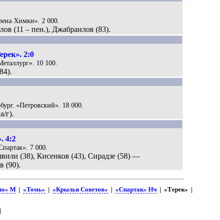
рена Химки». 2 000.
ов (11 – пен.), Джабраилов (83).
рек». 2:0
Металлург». 10 100.
84).
рбург. «Петровский». 18 000.
а/г).
. 4:2
Спартак». 7 000.
вили (38), Кисенков (43), Сирадзе (58) —
 (90).
мо» М
|
«Томь»
|
«Крылья Советов»
|
«Спартак» Нч
| «Терек» |
|