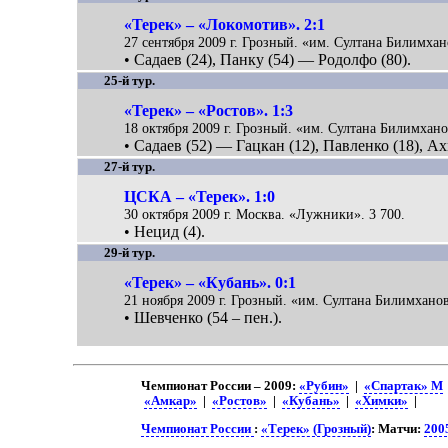
«Терек» – «Локомотив». 2:1
27 сентября 2009 г. Грозный. «им. Султана Билимхан
• Садаев (24), Панку (54) — Родолфо (80).
25-й тур.
«Терек» – «Ростов». 1:3
18 октября 2009 г. Грозный. «им. Султана Билимхано
• Садаев (52) — Гацкан (12), Павленко (18), Ах
27-й тур.
ЦСКА – «Терек». 1:0
30 октября 2009 г. Москва. «Лужники». 3 700.
• Нецид (4).
29-й тур.
«Терек» – «Кубань». 0:1
21 ноября 2009 г. Грозный. «им. Султана Билимханов
• Шевченко (54 – пен.).
Чемпионат России – 2009:
«Рубин»
|
«Спартак» М
«Амкар»
|
«Ростов»
|
«Кубань»
|
«Химки»
|
Чемпионат России
:
«Терек» (Грозный)
: Матчи:
200