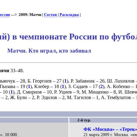
оссии
—> 2009: Матчи |
Состав
|
Раскладка
|
й) в чемпионате России по футбо
Матчи. Кто играл, кто забивал
мячи
33–48.
льянчук
– 28,
Б. Георгиев
– 27 (
1
),
Р. Забавник
– 26,
Ш. Лахиялов
–
 Гвазава
– 19 (
1
),
Клебер
– 18 (
1
),
З. Садаев
– 17 (
2
),
А. Кобенко
– 1
 10 (
1
),
Д. Смирнов
– 10,
Р. Уциев
– 9,
М. Мищенко
– 8,
И. Шевч
е
– 2,
Ж. Були
– 2,
Р. Эдилов
– 2,
М. Тагилов
– 1,
А. Тембулатов
– 
2-й тур.
ФК «Москва» – «Терек».
». 10 000.
21 марта 2009 г. Москва. «им