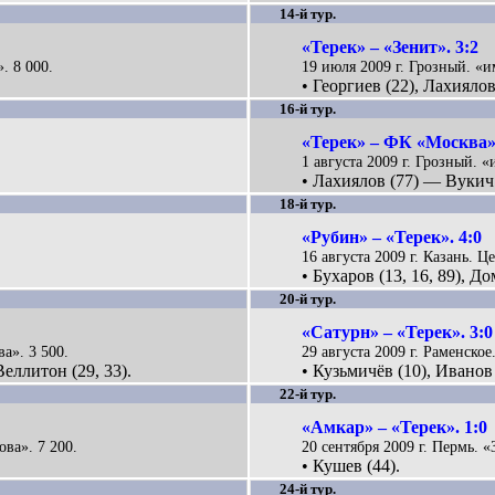
14-й тур.
«Терек» – «Зенит». 3:2
. 8 000.
19 июля 2009 г. Грозный. «и
• Георгиев (22), Лахиялов
16-й тур.
«Терек» – ФК «Москва».
1 августа 2009 г. Грозный. 
• Лахиялов (77) — Вукич 
18-й тур.
«Рубин» – «Терек». 4:0
16 августа 2009 г. Казань. Ц
• Бухаров (13, 16, 89), До
20-й тур.
«Сатурн» – «Терек». 3:0
а». 3 500.
29 августа 2009 г. Раменское
Веллитон (29, 33).
• Кузьмичёв (10), Иванов 
22-й тур.
«Амкар» – «Терек». 1:0
ова». 7 200.
20 сентября 2009 г. Пермь. «
• Кушев (44).
24-й тур.