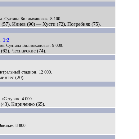
м. Султана Билимханова». 8 100.
 (57), Илиев (90) — Хусти (72), Погребняк (75).
 1:2
«им. Султана Билимханова». 9 000.
(62), Чеснаускис (74).
ентральный стадион. 12 000.
мингес (20).
. «Сатурн». 4 000.
(43), Кириченко (65).
Звезда». 8 800.