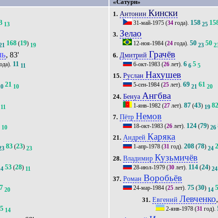
«Сатурн»
Кински
Антонин
1.
3
158
15
31-май-1975
(
34
года).
13
25
Зелао
3.
168
19
50
50
(
)
12-ноя-1984
(
24
года).
21
19
23
2
ль
Грачёв
, 83'
Дмитрий
6.
11
6
5
ода).
6-окт-1983
(
26
лет).
11
6
5
Нахушев
Руслан
15.
21
69
61
5-сен-1984
(
25
лет).
10
10
21
20
Ангбва
Бенуа
24.
87
43
8
1-янв-1982
(
27
лет).
(
)
11
19
Немов
Пётр
7.
0
124
79
18-окт-1983
(
26
лет).
(
)
10
26
Каряка
Андрей
21.
83
23
208
78
(
)
1-апр-1978
(
31
год).
(
)
23
23
24
Кузьмичёв
Владимир
28.
53
28
114
24
(
)
28-июл-1979
(
30
лет).
(
)
14
11
24
Воробьёв
Роман
37.
7
75
30
24-мар-1984
(
25
лет).
(
)
20
14
Левченко
Евгений
31.
15
2-янв-1978
(
31
год).
14