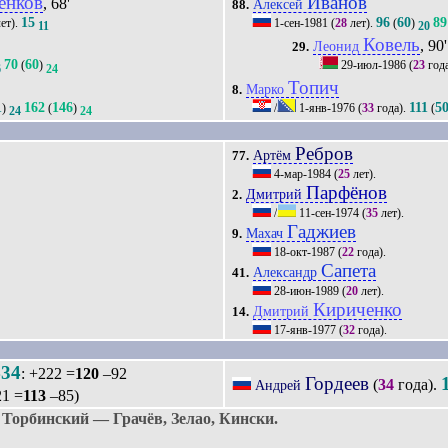
енков
Иванов
, 68'
Алексей
88.
15
96
60
89
ет).
1-сен-1981
(
28
лет).
(
)
11
20
Ковель
, 90'
Леонид
29.
70
60
(
)
29-июл-1986
(
23
год
6
24
Топич
Марко
8.
1
162
146
111
5
)
(
)
/
1-янв-1976
(
33
года).
(
24
24
Ребров
Артём
77.
4-мар-1984
(
25
лет).
Парфёнов
Дмитрий
2.
/
11-сен-1974
(
35
лет).
Гаджиев
Махач
9.
18-окт-1987
(
22
года).
Сапета
Александр
41.
28-июн-1989
(
20
лет).
Кириченко
Дмитрий
14.
17-янв-1977
(
32
года).
434
: +222 =
120
–92
Гордеев
(
34
года).
Андрей
21 =
113
–85)
Торбинский — Грачёв, Зелао, Кински.