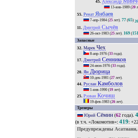
Минч
Александр
45.
13-янв-1989
(
20
л
Янбаев
Ренат
55.
77
65
7-апр-1984
(
25
лет).
(
)
2
Сычёв
Дмитрий
11.
169
15
26-окт-1983
(
25
лет).
(
Запасные
Чех
Марек
32.
8-апр-1976
(
33
года).
Сенников
Дмитрий
17.
24-июн-1976
(
33
года).
Дюрица
Ян
20.
10-дек-1981
(
27
лет).
Камболов
Руслан
44.
1-янв-1990
(
19
лет).
Кочиш
Рэзван
25.
19-фев-1983
(
26
лет).
Тренеры
Сёмин
(
62
года).
Юрий
419
(в т.ч. «Локомотив»:
: +2
Предупреждены Асатиани, 