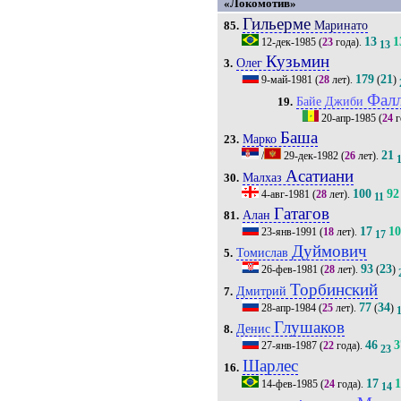
«Локомотив»
Гильерме
Маринато
85.
13
1
12-дек-1985
(
23
года).
13
Кузьмин
Олег
3.
179
21
9-май-1981
(
28
лет).
(
)
Фал
Байе Джиби
19.
20-апр-1985
(
24
г
Баша
Марко
23.
21
/
29-дек-1982
(
26
лет).
Асатиани
Малхаз
30.
100
92
4-авг-1981
(
28
лет).
11
Гатагов
Алан
81.
17
1
23-янв-1991
(
18
лет).
17
Дуймович
Томислав
5.
93
23
26-фев-1981
(
28
лет).
(
)
Торбинский
Дмитрий
7.
77
34
28-апр-1984
(
25
лет).
(
)
Глушаков
Денис
8.
46
3
27-янв-1987
(
22
года).
23
Шарлес
16.
17
14-фев-1985
(
24
года).
14