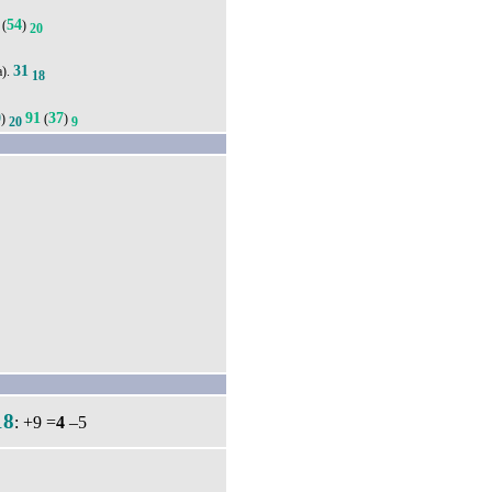
54
(
)
20
31
а).
18
0
91
37
)
(
)
20
9
18
: +9 =
4
–5