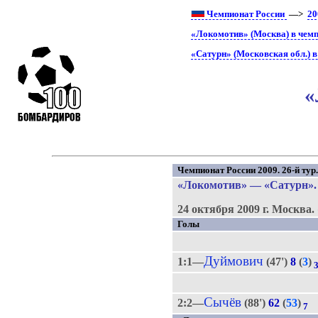
Чемпионат России
—>
20
«Локомотив» (Москва) в чемп
«Сатурн» (Московская обл.) 
«
Чемпионат России 2009. 26-й тур
«Локомотив»
—
«Сатурн»
.
24 октября 2009 г.
Москва.
Голы
Дуймович
1:1—
(47')
8
(
3
)
Сычёв
2:2—
(88')
62
(
53
)
7