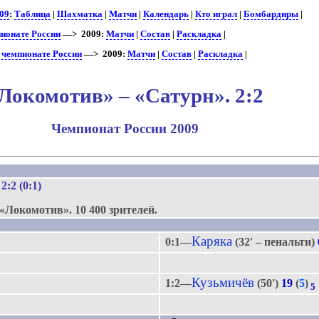
09
:
Таблица
|
Шахматка
|
Матчи
|
Календарь
|
Кто играл
|
Бомбардиры
|
ионате России
—> 2009:
Матчи
|
Состав
|
Раскладка
|
в чемпионате России
—> 2009:
Матчи
|
Состав
|
Раскладка
|
Локомотив» – «Сатурн». 2:2
Чемпионат России 2009
.
 2:2 (0:1)
«Локомотив».
10 400 зрителей.
Каряка
0:1—
(32' – пенальти)
3
Кузьмичёв
1:2—
(50')
19
(
5
)
5