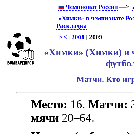
Чемпионат России
—>
«Химки» в чемпионате Ро
Раскладка
|
|<<
|
2008
| 2009
«Химки» (Химки) в 
футбо
Матчи. Кто игр
Место:
16.
Матчи:
мячи
20–64.