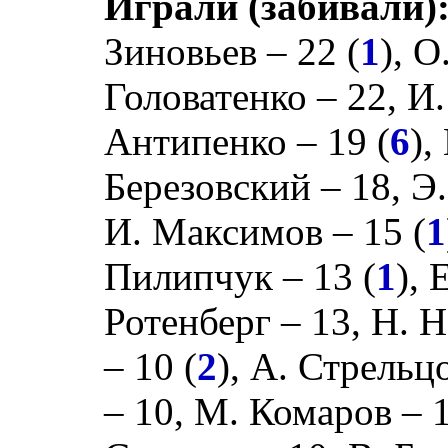
Играли (забивали)
Зиновьев
– 22 (
1
),
О
Головатенко
– 22,
И.
Антипенко
– 19 (
6
),
Березовский
– 18,
Э
И. Максимов
– 15 (
1
Пилипчук
– 13 (
1
),
Е
Ротенберг
– 13,
Н. Н
– 10 (
2
),
А. Стрельц
– 10,
М. Комаров
– 