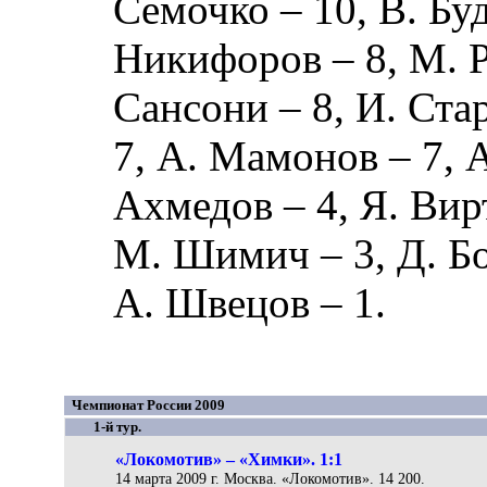
Семочко
– 10,
В. Бу
Никифоров
– 8,
М. 
Сансони
– 8,
И. Ста
7,
А. Мамонов
– 7,
А
Ахмедов
– 4,
Я. Вир
М. Шимич
– 3,
Д. Б
А. Швецов
– 1.
Чемпионат России 2009
1-й тур.
«Локомотив» – «Химки». 1:1
14 марта 2009 г. Москва. «Локомотив». 14 200.