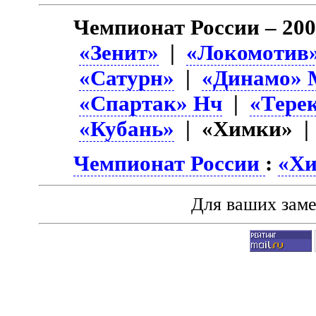
Чемпионат России – 20
«Зенит»
|
«Локомотив
«Сатурн»
|
«Динамо» 
«Спартак» Нч
|
«Тере
«Кубань»
| «Химки» 
Чемпионат России
:
«Х
Для ваших зам