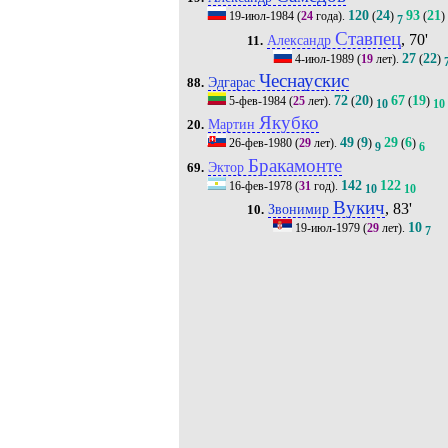
120
24
93
21
19-июл-1984
(
24
года).
(
)
(
)
7
Ставпец
, 70'
Александр
11.
27
22
4-июл-1989
(
19
лет).
(
)
Чеснаускис
Эдгарас
88.
72
20
67
19
5-фев-1984
(
25
лет).
(
)
(
)
10
10
Якубко
Мартин
20.
49
9
29
6
26-фев-1980
(
29
лет).
(
)
(
)
9
6
Бракамонте
Эктор
69.
142
122
16-фев-1978
(
31
год).
10
10
Вукич
, 83'
Звонимир
10.
10
19-июл-1979
(
29
лет).
7