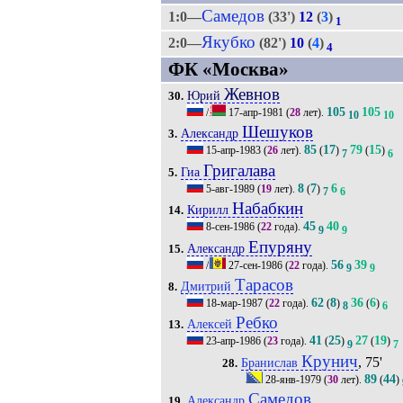
Самедов
1:0—
(33')
12
(
3
)
1
Якубко
2:0—
(82')
10
(
4
)
4
ФК «Москва»
Жевнов
Юрий
30.
105
105
/
17-апр-1981
(
28
лет).
10
10
Шешуков
Александр
3.
85
17
79
15
15-апр-1983
(
26
лет).
(
)
(
)
7
6
Григалава
Гиа
5.
8
7
6
5-авг-1989
(
19
лет).
(
)
7
6
Набабкин
Кирилл
14.
45
40
8-сен-1986
(
22
года).
9
9
Епуряну
Александр
15.
56
39
/
27-сен-1986
(
22
года).
9
9
Тарасов
Дмитрий
8.
62
8
36
6
18-мар-1987
(
22
года).
(
)
(
)
8
6
Ребко
Алексей
13.
41
25
27
19
23-апр-1986
(
23
года).
(
)
(
)
9
7
Крунич
, 75'
Бранислав
28.
89
44
28-янв-1979
(
30
лет).
(
)
Самедов
Александр
19.