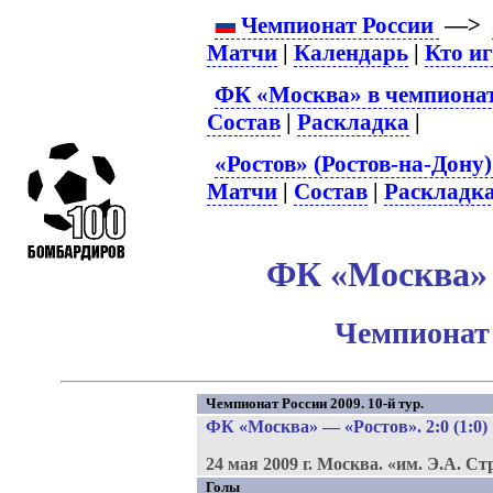
Чемпионат России
—>
Матчи
|
Календарь
|
Кто и
ФК «Москва» в чемпионат
Состав
|
Раскладка
|
«Ростов» (Ростов-на-Дону)
Матчи
|
Состав
|
Раскладк
ФК «Москва» –
Чемпионат 
Чемпионат России 2009. 10-й тур.
ФК «Москва»
—
«Ростов»
. 2:0 (1:0)
24 мая 2009 г.
Москва.
«им. Э.А. Ст
Голы