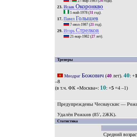
/
27-мар-1985
(
24
года).
Окоронкво
Исаак
23.
1-май-1978
(
31
год).
Голышев
Павел
17.
7-июл-1987
(
21
год).
Стрелков
Игорь
29.
21-мар-1982
(
27
лет).
Тренеры
Божович
40
(
40
лет).
: +
Миодраг
–8
10
(в т.ч. ФК «Москва»:
: +
5
=4 –1)
Предупреждены Чеснаускис — Рож
Удалён Рожков (85', 2ЖК).
Статистика
Средний возрас