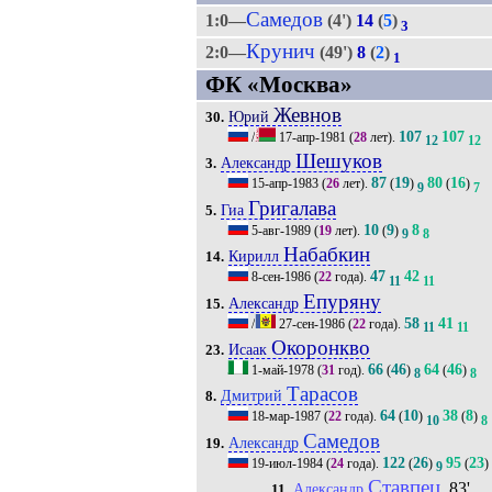
Самедов
1:0—
(4')
14
(
5
)
3
Крунич
2:0—
(49')
8
(
2
)
1
ФК «Москва»
Жевнов
Юрий
30.
107
107
/
17-апр-1981
(
28
лет).
12
12
Шешуков
Александр
3.
87
19
80
16
15-апр-1983
(
26
лет).
(
)
(
)
9
7
Григалава
Гиа
5.
10
9
8
5-авг-1989
(
19
лет).
(
)
9
8
Набабкин
Кирилл
14.
47
42
8-сен-1986
(
22
года).
11
11
Епуряну
Александр
15.
58
41
/
27-сен-1986
(
22
года).
11
11
Окоронкво
Исаак
23.
66
46
64
46
1-май-1978
(
31
год).
(
)
(
)
8
8
Тарасов
Дмитрий
8.
64
10
38
8
18-мар-1987
(
22
года).
(
)
(
)
10
8
Самедов
Александр
19.
122
26
95
23
19-июл-1984
(
24
года).
(
)
(
)
9
Ставпец
, 83'
Александр
11.