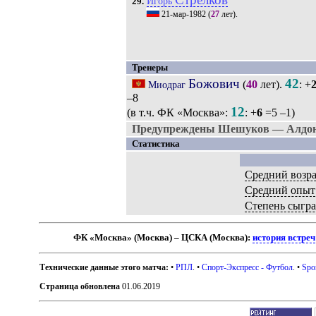
Игорь
29.
21-мар-1982
(
27
лет).
Тренеры
Божович
42
(
40
лет).
: +
Миодраг
–8
12
(в т.ч. ФК «Москва»:
: +
6
=5 –1)
Предупреждены Шешуков — Алдони
Статистика
Средний возра
Средний опыт
Степень сыгр
ФК «Москва» (Москва) – ЦСКА (Москва):
история встреч
Технические данные этого матча:
•
РПЛ
. •
Спорт-Экспресс - Футбол
. •
Spo
Страница обновлена
01.06.2019