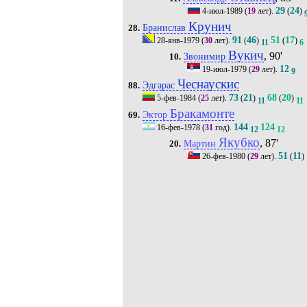
29
24
4-июл-1989
(
19
лет).
(
)
Крунич
Бранислав
28.
91
46
51
17
28-янв-1979
(
30
лет).
(
)
(
)
11
6
Вукич
, 90'
Звонимир
10.
12
19-июл-1979
(
29
лет).
9
Чеснаускис
Эдгарас
88.
73
21
68
20
5-фев-1984
(
25
лет).
(
)
(
)
11
11
Бракамонте
Эктор
69.
144
124
16-фев-1978
(
31
год).
12
12
Якубко
, 87'
Мартин
20.
51
11
26-фев-1980
(
29
лет).
(
)