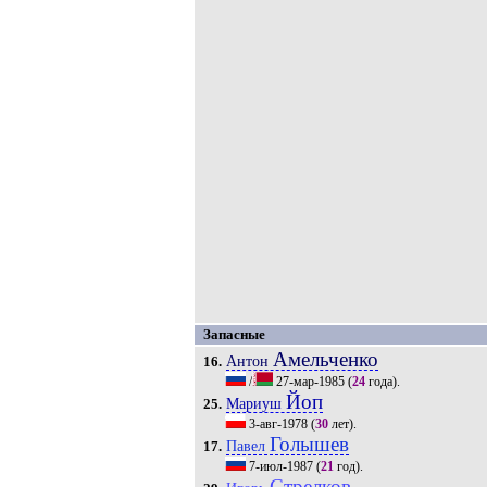
Запасные
Амельченко
Антон
16.
/
27-мар-1985
(
24
года).
Йоп
Мариуш
25.
3-авг-1978
(
30
лет).
Голышев
Павел
17.
7-июл-1987
(
21
год).
Стрелков