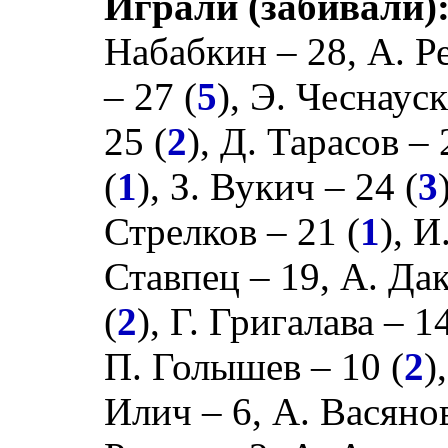
Играли (забивали)
Набабкин
– 28,
А. Р
– 27 (
5
),
Э. Чеснаус
25 (
2
),
Д. Тарасов
– 
(
1
),
З. Вукич
– 24 (
3
Стрелков
– 21 (
1
),
И
Ставпец
– 19,
А. Да
(
2
),
Г. Григалава
– 1
П. Голышев
– 10 (
2
)
Илич
– 6,
А. Васяно