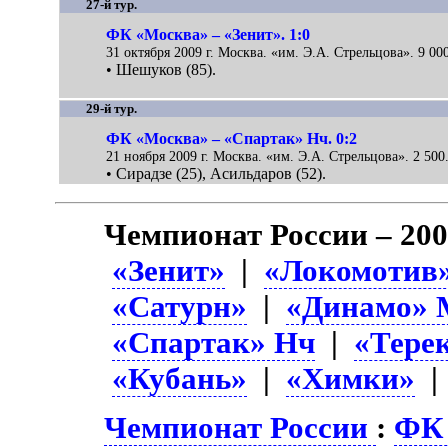
27-й тур.
ФК «Москва» – «Зенит». 1:0
31 октября 2009 г. Москва. «им. Э.А. Стрельцова». 9 000
• Шешуков (85).
29-й тур.
ФК «Москва» – «Спартак» Нч. 0:2
21 ноября 2009 г. Москва. «им. Э.А. Стрельцова». 2 500
• Сирадзе (25), Асильдаров (52).
Чемпионат России – 20
«Зенит»
|
«Локомотив
«Сатурн»
|
«Динамо» 
«Спартак» Нч
|
«Тере
«Кубань»
|
«Химки»
Чемпионат России
:
ФК