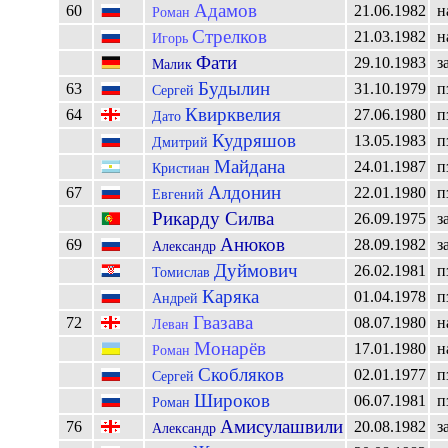
Адамов
60
21.06.1982
н
Роман
Стрелков
21.03.1982
н
Игорь
Фати
29.10.1983
з
Малик
Будылин
63
31.10.1979
п
Сергей
Квирквелия
64
27.06.1980
п
Дато
Кудряшов
13.05.1983
п
Дмитрий
Майдана
24.01.1987
п
Кристиан
Алдонин
67
22.01.1980
п
Евгений
Рикарду Силва
26.09.1975
з
Анюков
69
28.09.1982
з
Александр
Дуймович
26.02.1981
п
Томислав
Каряка
01.04.1978
п
Андрей
Гвазава
72
08.07.1980
н
Леван
Монарёв
17.01.1980
н
Роман
Скобляков
02.01.1977
п
Сергей
Широков
06.07.1981
п
Роман
Амисулашвили
76
20.08.1982
з
Александр