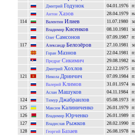
Годунок
04.01.1976
п
Дмитрий
Хазов
28.04.1979
н
Антон
Илиев
114
11.07.1980
з
Валентин
Кисенков
08.10.1981
з
Владимир
Самсонов
07.09.1987
п
Олег
Белозёров
117
27.10.1981
з
Александр
Мазнов
22.04.1981
п
Горан
Сикимич
29.08.1982
н
Предраг
Хохлов
22.12.1975
п
Дмитрий
Дринчич
121
07.09.1984
п
Никола
Климов
31.01.1974
н
Валерий
Машуков
04.11.1984
п
Аслан
Джабраилов
124
05.08.1973
п
Тимур
Калиниченко
125
26.01.1979
п
Максим
Юрченко
126
26.01.1989
п
Владимир
Рыжков
127
28.02.1990
п
Владислав
Базаев
128
26.08.1978
н
Георгий