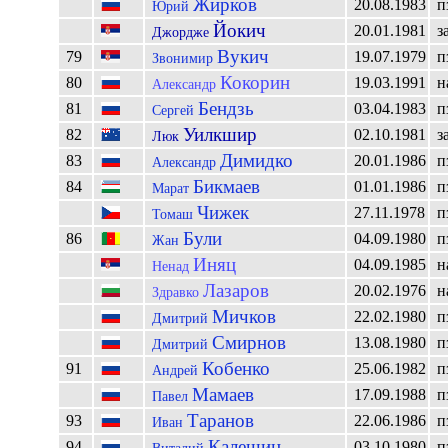
Жирков
20.08.1983
п
Юрий
Йокич
20.01.1981
з
Джордже
Вукич
79
19.07.1979
п
Звонимир
Кокорин
80
19.03.1991
н
Александр
Бендзь
81
03.04.1983
п
Сергей
Уилкшир
82
02.10.1981
з
Люк
Димидко
83
20.01.1986
п
Александр
Бикмаев
84
01.01.1986
п
Марат
Чижек
27.11.1978
п
Томаш
Були
86
04.09.1980
п
Жан
Иняц
04.09.1985
н
Ненад
Лазаров
20.02.1976
н
Здравко
Мичков
22.02.1980
п
Дмитрий
Смирнов
13.08.1980
п
Дмитрий
Кобенко
91
25.06.1982
п
Андрей
Мамаев
17.09.1988
п
Павел
Таранов
93
22.06.1986
п
Иван
Калешин
94
03.10.1980
п