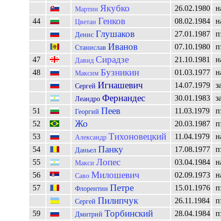
Якубко
26.02.1980
н
Мартин
Генков
44
08.02.1984
н
Цветан
Глушаков
27.01.1987
п
Денис
Иванов
07.10.1980
п
Станислав
Сирадзе
47
21.10.1981
н
Давид
Бузникин
48
01.03.1977
н
Максим
Игнашевич
14.07.1979
з
Сергей
Фернандес
30.01.1983
з
Леандро
Пеев
51
11.03.1979
п
Георгий
Жо
52
20.03.1987
п
Тихоновецкий
53
11.04.1979
н
Александр
Панку
54
17.08.1977
п
Даньел
Лопес
55
03.04.1984
н
Макси
Милошевич
56
02.09.1973
н
Саво
Петре
57
15.01.1976
п
Флорентин
Пилипчук
26.11.1984
п
Сергей
Торбинский
59
28.04.1984
п
Дмитрий