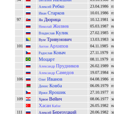
Виталий
Ребко
23.04.1986
п
Алексей
Старков
10.01.1986
п
Иван
Дюрица
97
10.12.1981
з
Ян
Жиляев
05.03.1987
н
Николай
Кулик
27.02.1985
п
Владислав
Тривунович
13.03.1983
з
Вуле
Архипов
101
04.11.1985
н
Антон
Ковач
27.11.1979
п
Радослав
Моцарт
08.11.1979
п
Прудников
26.02.1989
н
Александр
Самедов
19.07.1984
н
Александр
Иванов
106
04.08.1986
п
Олег
Ковба
06.09.1979
п
Денис
Ярошик
27.10.1977
п
Иржи
Вейич
109
08.06.1977
з
Хрвое
Хасан
26.05.1982
н
Кабзе
Березуцкий
111
20.06.1982
з
Алексей