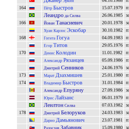
Джанер
04.10.1988
п
Эркин
Быстров
164
15.07.1979
п
Пётр
Леандро
26.06.1985
з
да Силва
Танасиевич
166
20.01.1978
з
Йован
Эскобар
30.10.1982
п
Хуан Карлос
Гогуа
168
04.09.1983
п
Гогита
Титов
29.05.1976
п
Егор
Колодин
170
11.01.1982
п
Денис
Рязанцев
05.09.1986
п
Александр
Сенников
24.06.1976
з
Дмитрий
Дзахмишев
173
25.01.1980
п
Марат
Быстров
174
31.01.1984
п
Владимир
Епуряну
27.09.1986
з
Александр
Лайзанс
06.01.1979
п
Юрис
Леилтон
07.03.1982
з
Силва
Белоруков
178
24.03.1983
з
Дмитрий
Дамьянович
23.07.1981
п
Дарио
Забавник
15.09.1980
з
Радослав