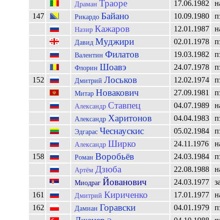
Траоре
17.06.1982
н
Драман
Байано
147
10.09.1980
п
Рикардо
Кажаров
12.01.1987
н
Назир
Муджири
02.01.1978
п
Давид
Филатов
19.03.1982
п
Валентин
Шоавэ
24.07.1978
п
Флорин
Лоськов
152
12.02.1974
п
Дмитрий
Новакович
27.09.1981
п
Митар
Ставпец
04.07.1989
н
Александр
Харитонов
04.04.1983
п
Александр
Чеснаускис
05.02.1984
п
Эдгарас
Ширко
24.11.1976
н
Александр
Воробьёв
158
24.03.1984
п
Роман
Дзюба
22.08.1988
н
Артём
Йованович
24.03.1977
з
Миодраг
Кириченко
161
17.01.1977
н
Дмитрий
Горавски
162
04.01.1979
п
Дамиан