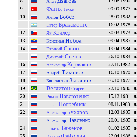
Дзагоев
8
17.06.1990
п
Алан
Фатих
9
09.09.1977
н
Текке
Бобёр
10
28.09.1982
п
Антон
Бракамонте
16.02.1978
н
Эктор
Коллер
12
30.03.1973
н
Ян
Нобоа
13
09.04.1985
п
Кристиан
Савин
14
19.04.1984
н
Евгений
Сычёв
26.10.1983
н
Дмитрий
Кержаков
16
27.11.1982
н
Александр
Тихонов
17
16.10.1970
п
Андрей
Зырянов
18
05.10.1977
п
Константин
Веллитон
19
22.10.1986
н
Соарес
Павлюченко
20
15.12.1981
н
Роман
Погребняк
21
08.11.1983
н
Павел
Бухаров
22
12.03.1985
н
Александр
Павленко
20.01.1985
п
Александр
Баженов
24
01.02.1985
н
Никита
Файзулин
25
22.04.1986
н
Виктор