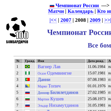
Чемпионат России
—
Матчи
|
Календарь
|
Кто и
|<<
|
2007
| 2008 |
2009
|
>>
Чемпионат России
Все бо
№
Гражд.
Имя
Дата рожд.
А
Вагнер Лав
1
11.06.1984
н
Одемвингие
2
15.07.1981
н
Осазе
Данни
3
07.08.1983
п
Топич
4
01.01.1976
н
Марко
Билялетдинов
5
27.02.1985
п
Динияр
Кушев
6
25.08.1973
н
Мартин
Низамутдинов
7
31.05.1981
н
Эльдар