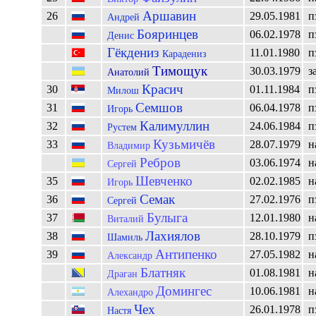
Аршавин
26
29.05.1981
п
Андрей
Бояринцев
06.02.1978
п
Денис
Гёкдениз
11.01.1980
п
Карадениз
Тимощук
30.03.1979
з
Анатолий
Красич
30
01.11.1984
п
Милош
Семшов
31
06.04.1978
п
Игорь
Калимуллин
32
24.06.1984
п
Рустем
Кузьмичёв
33
28.07.1979
н
Владимир
Ребров
03.06.1974
н
Сергей
Шевченко
35
02.02.1985
н
Игорь
Семак
36
27.02.1976
п
Сергей
Булыга
37
12.01.1980
н
Виталий
Лахиялов
38
28.10.1979
п
Шамиль
Антипенко
39
27.05.1982
н
Александр
Блатняк
01.08.1981
н
Драган
Домингес
10.06.1981
н
Алехандро
Чех
26.01.1978
п
Настя