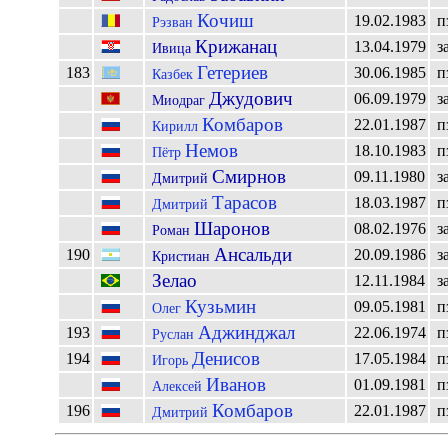
Кочиш
19.02.1983
п
Рэзван
Крижанац
13.04.1979
з
Ивица
Гетериев
183
30.06.1985
п
Казбек
Джудович
06.09.1979
з
Миодраг
Комбаров
22.01.1987
п
Кирилл
Немов
18.10.1983
п
Пётр
Смирнов
09.11.1980
з
Дмитрий
Тарасов
18.03.1987
п
Дмитрий
Шаронов
08.02.1976
з
Роман
Ансальди
190
20.09.1986
з
Кристиан
Зелао
12.11.1984
з
Кузьмин
09.05.1981
п
Олег
Аджинджал
193
22.06.1974
п
Руслан
Денисов
194
17.05.1984
п
Игорь
Иванов
01.09.1981
п
Алексей
Комбаров
196
22.01.1987
п
Дмитрий