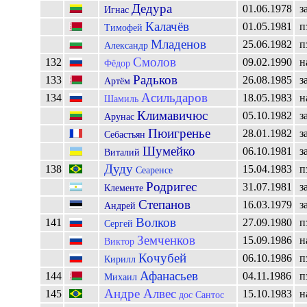
Дедура
01.06.1978
з
Игнас
Калачёв
01.05.1981
п
Тимофей
Младенов
25.06.1982
п
Александр
Смолов
132
09.02.1990
н
Фёдор
Радьков
133
26.08.1985
з
Артём
Асильдаров
134
18.05.1983
н
Шамиль
Климавичюс
05.10.1982
з
Арунас
Пюигренье
28.01.1982
з
Себастьян
Шумейко
06.10.1981
з
Виталий
Дуду
138
15.04.1983
п
Сеаренсе
Родригес
31.07.1981
з
Клементе
Степанов
16.03.1979
з
Андрей
Волков
141
27.09.1980
п
Сергей
Земченков
15.09.1986
н
Виктор
Кочубей
06.10.1986
п
Кирилл
Афанасьев
144
04.11.1986
п
Михаил
Андре Алвес
145
15.10.1983
н
дос Сантос