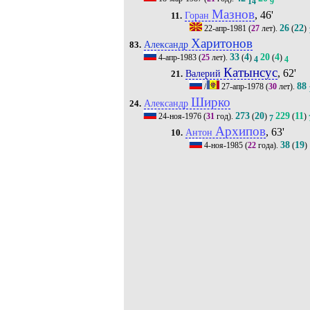
14
9
Мазнов
, 46'
Горан
11.
26
22
22-апр-1981
(
27
лет).
(
)
Харитонов
Александр
83.
33
4
20
4
4-апр-1983
(
25
лет).
(
)
(
)
4
4
Катынсус
, 62'
Валерий
21.
88
/
27-апр-1978
(
30
лет).
Ширко
Александр
24.
273
20
229
11
24-ноя-1976
(
31
год).
(
)
(
)
7
Архипов
, 63'
Антон
10.
38
19
4-ноя-1985
(
22
года).
(
)