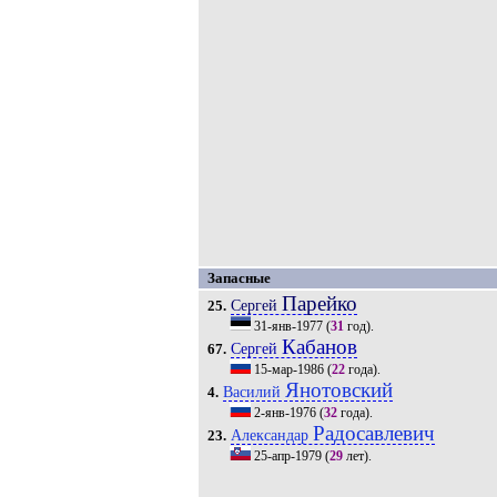
Запасные
Парейко
Сергей
25.
31-янв-1977
(
31
год).
Кабанов
Сергей
67.
15-мар-1986
(
22
года).
Янотовский
Василий
4.
2-янв-1976
(
32
года).
Радосавлевич
Александар
23.
25-апр-1979
(
29
лет).