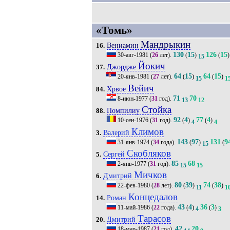
«Томь»
Мандрыкин
Вениамин
16.
130
15
126
15
30-авг-1981
(
26
лет).
(
)
(
)
15
Йокич
Джордже
37.
64
15
64
15
20-янв-1981
(
27
лет).
(
)
(
)
15
1
Вейич
Хрвое
84.
71
70
8-июн-1977
(
31
год).
13
12
Стойка
Помпилиу
88.
92
4
77
4
10-сен-1976
(
31
год).
(
)
(
)
4
4
Климов
Валерий
3.
143
97
131
9
31-янв-1974
(
34
года).
(
)
(
15
Скобляков
Сергей
5.
85
68
2-янв-1977
(
31
год).
15
15
Мичков
Дмитрий
6.
80
39
74
38
22-фев-1980
(
28
лет).
(
)
(
)
11
1
Концедалов
Роман
14.
43
4
36
3
11-май-1986
(
22
года).
(
)
(
)
4
3
Тарасов
Дмитрий
20.
42
20
18-мар-1987
(
21
год).