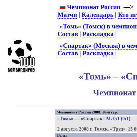
Чемпионат России
—>
Матчи
|
Календарь
|
Кто и
«Томь» (Томск) в чемпион
Состав
|
Раскладка
|
«Спартак» (Москва) в чем
Состав
|
Раскладка
|
«Томь» – «Сп
Чемпионат 
Чемпионат России 2008. 16-й тур.
«Томь»
—
«Спартак» М
. 0:1 (0:1)
2 августа 2008 г.
Томск.
«Труд».
15 0
Голы