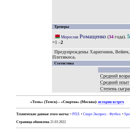
Тренеры
Ромащенко
5
(
34
года).
Мирослав
=1 –
2
Предупреждены Харитонов, Вейич,
Плетикоса.
Статистика
Средний возра
Средний опыт
Степень сыгра
«Томь» (Томск) – «Спартак» (Москва):
история встреч
Технические данные этого матча:
•
РПЛ
. •
Спорт-Экспресс - Футбол
. •
Spo
Страница обновлена
21.03.2022